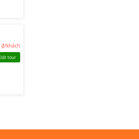
0
₫/khách
Đặt tour