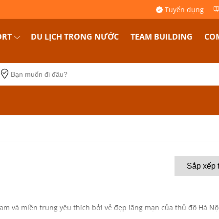
Tuyển dụng
ORT
DU LỊCH TRONG NƯỚC
TEAM BUILDING
COM
am và miền trung yêu thích bởi vẻ đẹp lãng mạn của thủ đô Hà Nộ