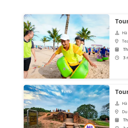
Tour
Hà
Te
Th
3 
Tour
Hà
Du 
Th