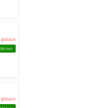
0
₫/khách
Đặt tour
0
₫/khách