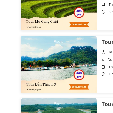
Th
3 
Tou
Hà
Du
Th
1 
Tour