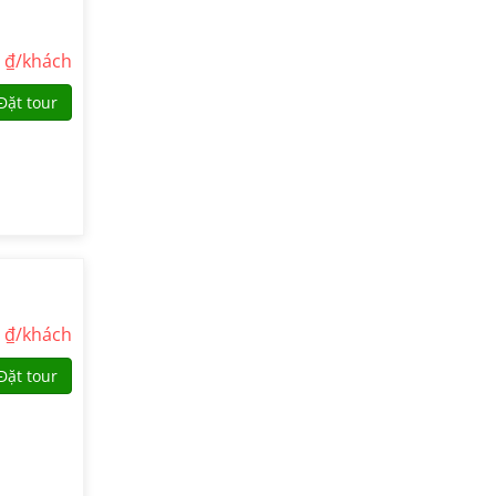
0
₫/khách
Đặt tour
0
₫/khách
Đặt tour