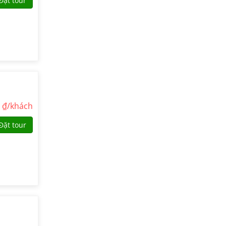
Đặt tour
0
₫/khách
Đặt tour