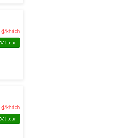
0
₫/khách
Đặt tour
0
₫/khách
Đặt tour