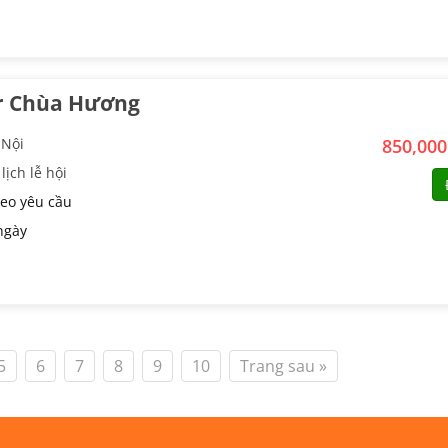
r Chùa Hương
 Nội
850,00
lịch lễ hội
eo yêu cầu
ngày
5
6
7
8
9
10
Trang sau »