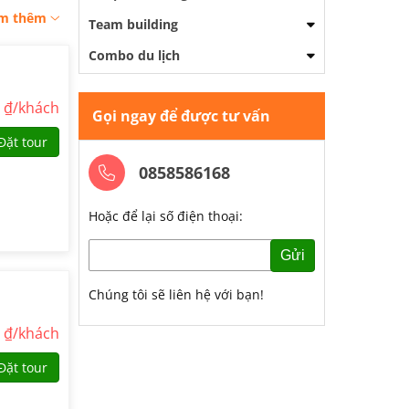
m thêm
Team building
Combo du lịch
0
₫/khách
Gọi ngay để được tư vấn
Đặt tour
0858586168
Hoặc để lại số điện thoại:
Gửi
Chúng tôi sẽ liên hệ với bạn!
0
₫/khách
Đặt tour