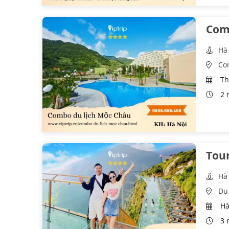
Comb
Hà
Co
Th
2 
Tou
Hà
Du 
Hà
3 