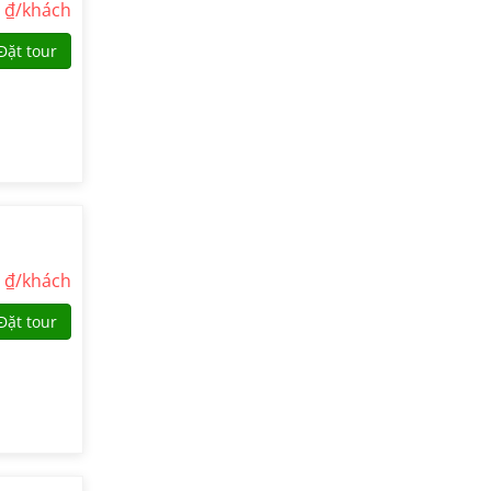
0
₫/khách
Đặt tour
0
₫/khách
Đặt tour