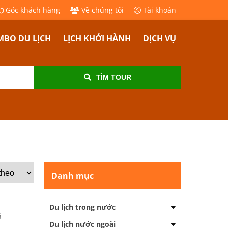
Góc khách hàng
Về chúng tôi
Tài khoản
BO DU LỊCH
LỊCH KHỞI HÀNH
DỊCH VỤ
TÌM TOUR
Danh mục
Du lịch trong nước
i
Du lịch nước ngoài