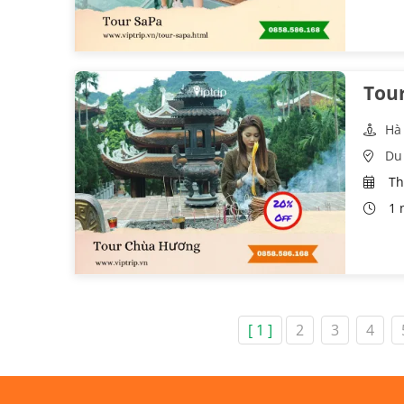
Tou
Hà
Du 
Th
1 
[ 1 ]
2
3
4