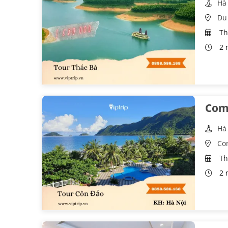
Hà
Du 
Th
2 
Comb
Hà
Co
Th
2 