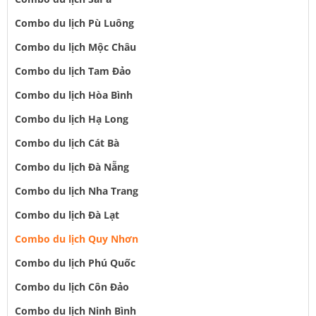
Ngày 03: Quy Nhơn - Hà Nội/ TP Hồ Chí Minh
Combo du lịch Pù Luông
07h00: Ăn sáng.
Combo du lịch Mộc Châu
Sau bữa sáng tự do đi chợ, tắm biển Hoàng Hậu...
Combo du lịch Tam Đảo
11h00: Ăn trưa, trả phòng đi sân bay
Combo du lịch Hòa Bình
Quý khách đáp chuyến bay về Hà Nội/ TP Hồ Chí Minh, kết thúc
Combo du lịch Hạ Long
chuyến đi.
Combo du lịch Cát Bà
THAM KHẢO THÊM:
Combo du lịch Đà Nẵng
Ngoài dịch vụ combo du lịch Quy Nhơn, Viptrip còn cung cấp dịch
vụ đặt vé máy bay Quy Nhơn và dịch vụ
cho thuê xe du lịch tại Quy
Combo du lịch Nha Trang
Nhơn
. Quý khách cũng có thể tham khảo giá thuê cano tham quan
Kỳ Co và dịch vụ Teambuilding tại Quy Nhơn, hội nghị hội thảo tại
Combo du lịch Đà Lạt
Quy Nhơn.
Combo du lịch Quy Nhơn
Combo du lịch Phú Quốc
Combo du lịch Côn Đảo
Combo du lịch Ninh Bình