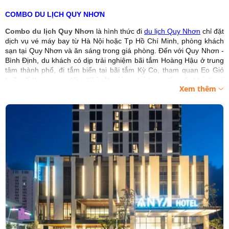
COMBO DU LỊCH QUY NHƠN
Combo du lịch Quy Nhơn
là hình thức đi
du lịch Quy Nhơn
chỉ đặt
dịch vụ vé máy bay từ Hà Nội hoặc Tp Hồ Chí Minh, phòng khách
sạn tại Quy Nhơn và ăn sáng trong giá phòng. Đến với Quy Nhơn -
Bình Định, du khách có dịp trải nghiệm bãi tắm Hoàng Hậu ở trung
tâm thành phố, đi tắm biển tại bãi tắm Kỳ Co, tham quan Eo Gió
hoặc đi tham quan Hòn Khô. Ngoài ra, tại trung tâm du khách có
Xem thêm
thể đi tham quan di tích tháp đôi, khu du lịch ghềnh Ráng Tiên Sa...
Các gói combo du lịch Quy Nhơn
Combo Quy Nhơn 2 ngày 1 đêm
Combo Quy Nh
Combo Quy Nhơn 3 ngày 2 đêm
Combo Quy Nh
Combo Quy Nhơn 4 ngày 3 đêm
Combo Quy Nh