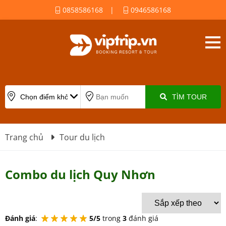
0858586168
|
0946586168
TÌM TOUR
Trang chủ
Tour du lịch
Combo du lịch Quy Nhơn
Đánh giá
:
5/5
trong
3
đánh giá