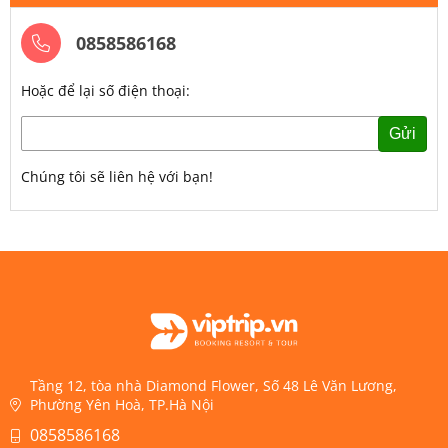
0858586168
Hoặc để lại số điện thoại:
Gửi
Chúng tôi sẽ liên hệ với bạn!
Tầng 12, tòa nhà Diamond Flower, Số 48 Lê Văn Lương,
Phường Yên Hoà, TP.Hà Nội
0858586168