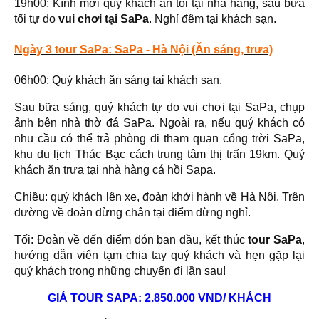
19h00: Kính mời quý khách ăn tối tại nhà hàng, sau bữa
tối tự do
vui chơi tại SaPa
. Nghỉ đêm tại khách sạn.
Ngày 3 tour SaPa: SaPa - Hà Nội (Ăn sáng, trưa)
06h00: Quý khách ăn sáng tại khách sạn.
Sau bữa sáng, quý khách tự do vui chơi tại SaPa, chụp
ảnh bên nhà thờ đá SaPa. Ngoài ra, nếu quý khách có
nhu cầu có thể trả phòng đi tham quan cổng trời SaPa,
khu du lịch Thác Bạc cách trung tâm thị trấn 19km. Quý
khách ăn trưa tại nhà hàng cá hồi Sapa.
Chiều: quý khách lên xe, đoàn khởi hành về Hà Nội. Trên
đường về đoàn dừng chân tại điểm dừng nghỉ.
Tối: Đoàn về đến điểm đón ban đầu, kết thúc
tour SaPa
,
hướng dẫn viên tạm chia tay quý khách và hẹn gặp lại
quý khách trong những chuyến đi lần sau!
GIÁ TOUR SAPA: 2.850.000 VND/ KHÁCH