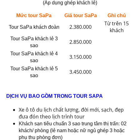
(Áp dụng ghép khách lẻ)
Mức tour SaPa
Giá tour SaPa
Ghi chú
Từ trên 15
2.380.000
Tour SaPa khách đoàn
khách
Tour SaPa khách lẻ 3
2.850.000
sao
Tour SaPa khách lẻ 4
3.150.000
sao
Tour SaPa khách lẻ 5
3.450.000
sao
DỊCH VỤ BAO GỒM TRONG TOUR SAPA
Xe ô tô du lịch chất lượng, đời mới, sạch, đẹp
đưa đón theo lịch trình tour
Khách sạn tiêu chuẩn 3 sao trung tâm thị trấn: 02
khách/ phòng (lẻ nam hoặc nữ ngủ ghép 3 hoặc
phụ thu phòng đơn)