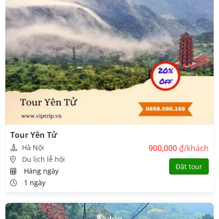
Tour Yên Tử
Hà Nội
900,000
₫/khách
Du lịch lễ hội
Đặt tour
Hàng ngày
1 ngày