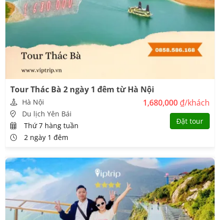
Tour Thác Bà 2 ngày 1 đêm từ Hà Nội
Hà Nội
1,680,000
₫/khách
Du lịch Yên Bái
Đặt tour
Thứ 7 hàng tuần
2 ngày 1 đêm