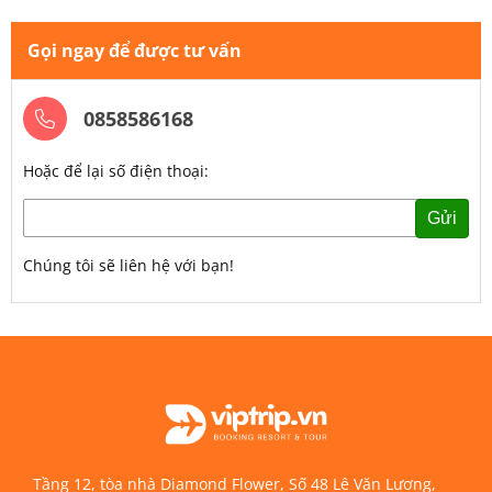
Gọi ngay để được tư vấn
0858586168
Hoặc để lại số điện thoại:
Gửi
Chúng tôi sẽ liên hệ với bạn!
Tầng 12, tòa nhà Diamond Flower, Số 48 Lê Văn Lương,