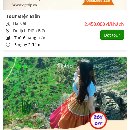
An Giang, du lịch Hậu Giang - Đến với miền tây, du khách được trải
nghiệm thý vị nhất là du thuyền tham quan chợ nổi hoặc nghe đờn
ca tài tử. Tham quan các điểm du lịch của miền tây sông nước,
Tour Điện Biên
thưởng thức ẩm thực của người miền tây. Đến miền tây, khách du
lịch được phục vụ hết sức chu đáo và sự hiếu khách của người
Hà Nội
2,450,000
₫/khách
dân.
Du lịch Điện Biên
Đặt tour
Thứ 6 hàng tuần
Du lịch trong nước đi các tỉnh đông tây bắc
3 ngày 2 đêm
Hành trình đông tây bắc là tên gọi chung cho các điểm đến của
miền tây bắc và đông bắc Việt Nam như
Du lịch Hà Giang
,
du lịch
Cao Bằng
, Du lịch Hồ Ba Bể, du lịch Tuyên Quang, du lịch Sơn La,
Du lịch Điện Biên
. Các tỉnh vùng cao đông tây bắc được thiên nhiên
ưu đãi cho nhiều cảnh đẹp gắn liền với núi rừng, suối, thác. Tuy
đường đi, giao thông vẫn còn nhiều khó khăn nhưng lại có nhiều
cảnh đẹp.
Hãy cùng Viptrip trải nghiệm du lịch trong nước để khám phá vẻ
đẹp.