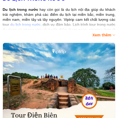
Du lịch trong nước
hay còn gọi là du lịch nội địa giúp du khách
trải nghiệm, khám phá các điểm du lịch tại miền bắc, miền trung,
miền nam, miền tây và tây nguyên. Viptrip cam kết chất lượng các
tour
du lịch trong nước
, dịch vụ đảm bảo. Lịch trình tour trong nước
đa dạng và phong phú về tuyến điểm tham quan, phương thức đi
lại từ đường bộ, đường hàng không. Các chương trình du lịch trong
Xem thêm
nước được nhiều du khách lựa chọn như: Du lịch miền bắc, du lịch
miền trung, du lịch miền nam,
du lịch Hạ Long
, Du lịch Đà Lạt
Du lịch trong nước đi biển đảo
Du lịch Côn Đảo
,
du lịch Phú Quốc
,
Du lịch Đà Nẵng
,
Du lịch Nha
Trang
,
Du lịch Cô Tô
,
Du lịch Quan Lạn
,
du lịch Cát Bà
,
du lịch Lý
Sơn
, Du lịch Cồn Cỏ - Đây là các bãi biển đẹp của Việt Nam thu hút
không chỉ khách du lịch nội địa mà còn hấp dẫn khách du lịch quốc
tế. Các bãi biển được đầu tư cơ sở lưu trú, nhà hàng và dịch vụ vui
chơi giải trí.
Du lịch trong nước đi miền tây
Du lịch Cần Thơ, du lịch Cà Mau, Du lịch Sóc Trăng, Du lịch Bạc
Liêu, Du lịch Tiền Giang, Du lịch Châu Đốc, Du lịch Hà Tiên, Du lịch