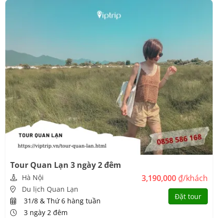
Tour Quan Lạn 3 ngày 2 đêm
Hà Nội
3,190,000
₫/khách
Du lịch Quan Lạn
Đặt tour
31/8 & Thứ 6 hàng tuần
3 ngày 2 đêm