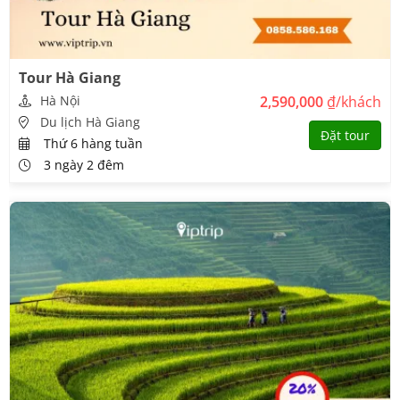
Tour Hà Giang
Hà Nội
2,590,000
₫/khách
Du lịch Hà Giang
Đặt tour
Thứ 6 hàng tuần
3 ngày 2 đêm