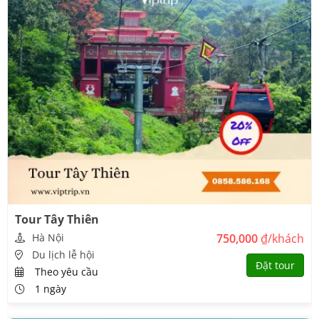
Tour Tây Thiên
Hà Nội
750,000
₫/khách
Du lịch lễ hội
Đặt tour
Theo yêu cầu
1 ngày