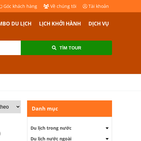
Góc khách hàng
Về chúng tôi
Tài khoản
BO DU LỊCH
LỊCH KHỞI HÀNH
DỊCH VỤ
TÌM TOUR
Danh mục
Du lịch trong nước
i
Du lịch nước ngoài