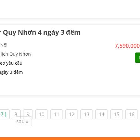
r Quy Nhơn 4 ngày 3 đêm
 Nội
7,590,00
 lịch Quy Nhơn
eo yêu cầu
ngày 3 đêm
 7 ]
8
9
10
11
12
13
14
15
16
sau »