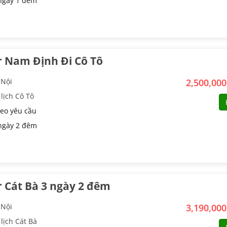
ngày 1 đêm
r Nam Định Đi Cô Tô
 Nội
2,500,00
lịch Cô Tô
eo yêu cầu
ngày 2 đêm
 Cát Bà 3 ngày 2 đêm
 Nội
3,190,00
lịch Cát Bà