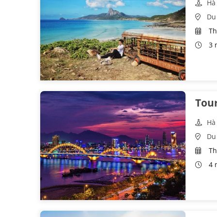
Hà
Du
Th
3 
Tou
Hà
Du
Th
4 