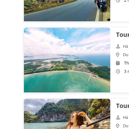
2 
Tou
Hà
Du 
Th
3 
Tour
Hà
Du 