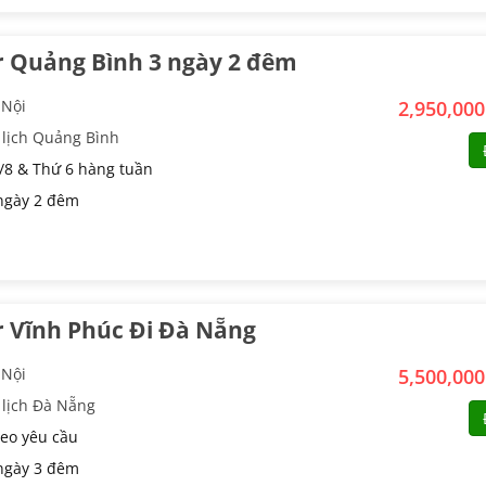
r Quảng Bình 3 ngày 2 đêm
 Nội
2,950,00
 lịch Quảng Bình
/8 & Thứ 6 hàng tuần
ngày 2 đêm
 Vĩnh Phúc Đi Đà Nẵng
 Nội
5,500,00
 lịch Đà Nẵng
eo yêu cầu
ngày 3 đêm