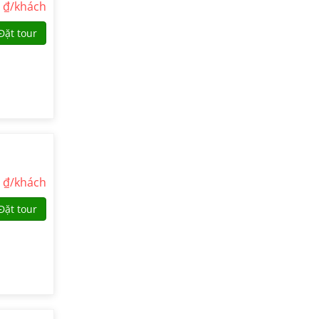
0
₫/khách
Đặt tour
0
₫/khách
Đặt tour