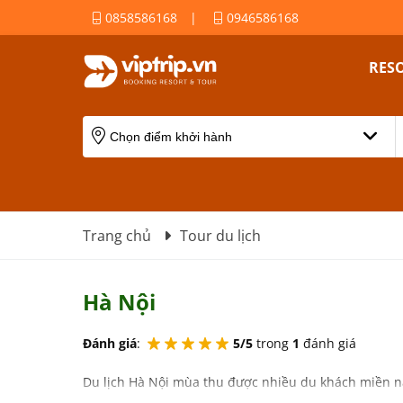
0858586168
|
0946586168
RES
Trang chủ
Tour du lịch
Hà Nội
Đánh giá
:
5/5
trong
1
đánh giá
Du lịch Hà Nội mùa thu được nhiều du khách miền n