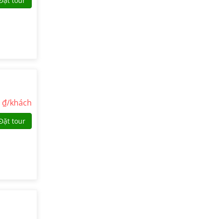
Đặt tour
0
₫/khách
Đặt tour