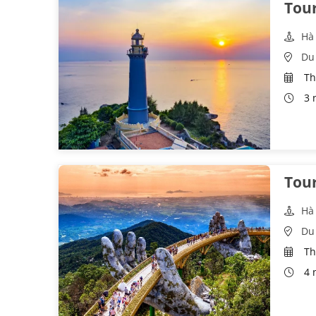
Tour
Hà
Du
Th
3 
Tou
Hà
Du
Th
4 