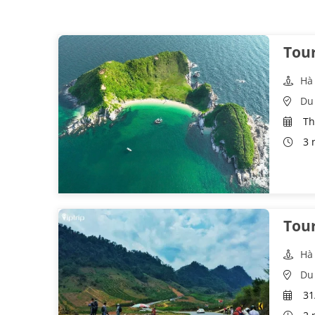
Tour
Hà
Du 
Th
3 
Tou
Hà
Du
31/