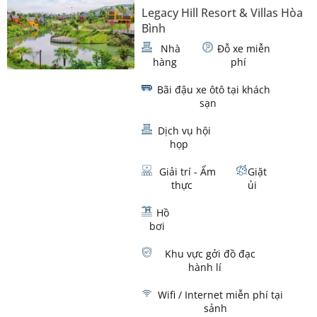
Legacy Hill Resort & Villas Hòa
Bình
Nhà
Đỗ xe miễn
hàng
phí
Bãi đậu xe ôtô tại khách
sạn
Dịch vụ hội
họp
Giải trí - Ẩm
Giặt
thực
ủi
Hồ
bơi
Khu vực gởi đồ đạc
hành lí
Wifi / Internet miễn phí tại
sảnh