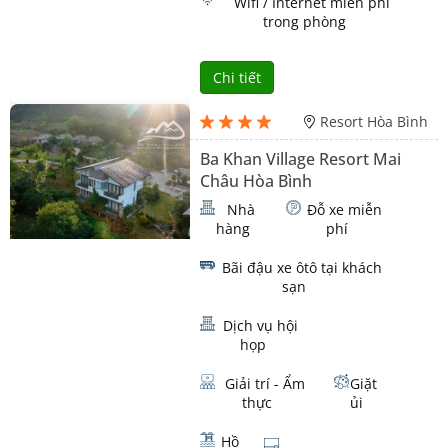
Wifi / Internet miễn phí
trong phòng
Chi tiết
Resort Hòa Bình
Ba Khan Village Resort Mai
Châu Hòa Bình
Nhà
Đỗ xe miễn
hàng
phí
Bãi đậu xe ôtô tại khách
sạn
Dịch vụ hội
họp
Giải trí - Ẩm
Giặt
thực
ủi
Hồ