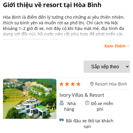
Giới thiệu về resort tại Hòa Bình
Hòa Bình là điểm đến lý tưởng cho những ai yêu thiên nhiên,
thích sự bình yên và muốn rời xa phố thị. Chỉ cách Hà Nội
khoảng 1–2 giờ đi xe, nơi đây có khí hậu mát mẻ, địa hình đa
dạng với đồi núi, hồ nước nên rất phù hợp để phát triển các
resort nghỉ dưỡng cao cấp
.
Xem thêm
Những năm gần đây, nhu cầu du lịch nghỉ dưỡng tăng mạnh,
kéo theo nhiều khu resort mới ra đời với kiến trúc độc đáo, tích
hợp spa, hồ bơi vô cực, nhà hàng view đồi – hồ.
Vì sao Hòa Bình là điểm đến nghỉ dưỡng
Resort Hòa Bình
lý tưởng?
Ivory Villas & Resort
Gần Hà Nội
, thuận tiện cho du khách đi nghỉ cuối tuần.
Nhà
Đỗ xe miễn
Khí hậu mát mẻ
, thiên nhiên xanh mướt quanh năm.
hàng
phí
Nhiều hồ – suối – núi đẹp
, đặc biệt là khu vực Mai Châu,
Bãi đậu xe ôtô tại khách
Kim Bôi, Lương Sơn, Hòa Bình Lake.
sạn