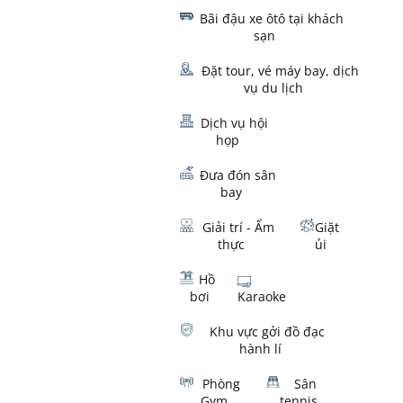
Bãi đậu xe ôtô tại khách
sạn
Đặt tour, vé máy bay, dịch
vụ du lịch
Dịch vụ hội
họp
Đưa đón sân
bay
Giải trí - Ẩm
Giặt
thực
ủi
Hồ
bơi
Karaoke
Khu vực gởi đồ đạc
hành lí
Phòng
Sân
Gym
tennis