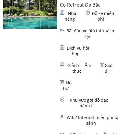
Cọ Retreat Đà Bắc
Nhà
Đỗ xe miễn
hàng
phí
Bãi đậu xe ôtô tại khách
sạn
Dịch vụ hội
họp
Giải trí - Ẩm
Giặt
thực
ủi
Hồ
bơi
Khu vực gởi đồ đạc
hành lí
Wifi / Internet miễn phí tại
sảnh