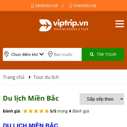
0858586168
|
0946586168
TÌM TOUR
Trang chủ
Tour du lịch
Du lịch Miền Bắc
Đánh giá
:
5/5
trong
4
đánh giá
DU LỊCH MIỀN BẮC