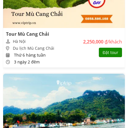
trải nghiệm mới cho du khách nước ngoài hoặc trong nước, nếu du
khách là người miền Nam sẽ thấy bất ngờ với không khí ở đây đó.
Nếu có điều kiện du lịch miền Bắc ở Sapa thì du khách nhất định
phải ghé đến đây một lần trong đời để được tận mắt chứng kiến và
cảm nhận được độ cao của vẻ đẹp hùng vĩ đỉnh Fansipan, du
khách sẽ cảm thấy bị choáng ngợp đấy.
Tour Mù Cang Chải
Hà Nội
2,250,000
₫/khách
Vịnh Hạ Long - Mệnh danh vẻ đẹp kỳ quan thiên nhiên Thế
Du lịch Mù Cang Chải
giới
Đặt tour
Thứ 6 hàng tuần
Là một trong những hang động nổi tiếng tại du lịch miền Bắc tháng
3 ngày 2 đêm
8 toạ lạc tại Quảng Ninh. Hang ở vị trí Bồ Hòn và được người Pháp
tìm ra vào năm 1901. Nghe tên của VỊnh thì du khách cũng có thể
tưởng tượng được mức độ hùng vĩ của nơi đây tráng lệ mà khiến
cho ai khi thấy tận mắt cũng phải bất ngờ, sửng sốt.