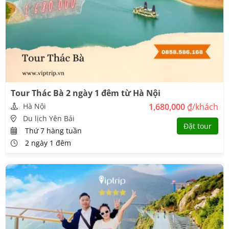
điểm nào để đến thì có thể đến với Mai Châu thuộc tỉnh Hoà Bình.
Nơi đây chứa khung cảnh yên bình, những ngọn đồi cao, thung
lũng của những cánh đồng xanh ngắt.
Tour Thác Bà 2 ngày 1 đêm từ Hà Nội
Hà Nội
1,680,000
₫/khách
Du lịch Yên Bái
Đặt tour
Thứ 7 hàng tuần
2 ngày 1 đêm
Du lịch Mai Châu - Hòa Bình
Hoặc là những ngôi nhà trong bản nhỏ nhắn xinh đẹp tạo nên bức
tranh thiên nhiên nhẹ nhàng. Du khách còn có cơ hội thưởng thức