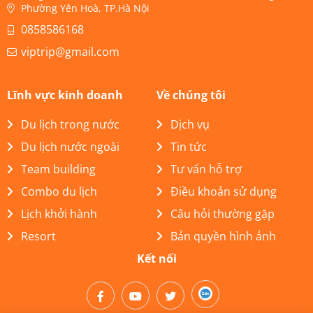
Phường Yên Hoà, TP.Hà Nội
0858586168
viptrip@gmail.com
Lĩnh vực kinh doanh
Về chúng tôi
Du lịch trong nước
Dịch vụ
Du lịch nước ngoài
Tin tức
Team building
Tư vấn hỗ trợ
Combo du lịch
Điều khoản sử dụng
Lịch khởi hành
Câu hỏi thường gặp
Resort
Bản quyền hình ảnh
Kết nối