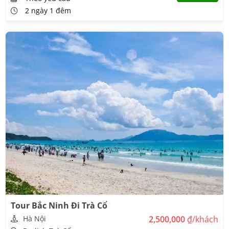
2 ngày 1 đêm
Tour Bắc Ninh Đi Trà Cổ
Hà Nội
2,500,000
₫/khách