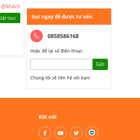
0
₫/khách
Gọi ngay để được tư vấn
Đặt tour
0858586168
Hoặc để lại số điện thoại:
Gửi
Chúng tôi sẽ liên hệ với bạn!
Kết nối
 tiên cảnh.
ên Châu Á,
m các dịch