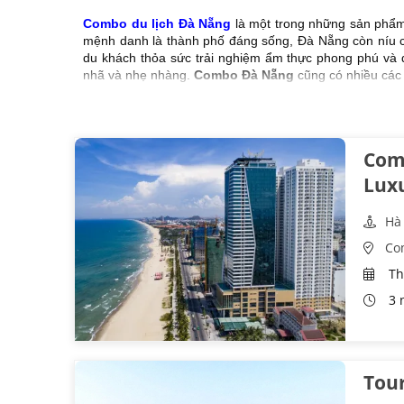
Combo du lịch Đà Nẵng
là một trong những sản phẩm
mệnh danh là thành phố đáng sống, Đà Nẵng còn níu c
du khách thỏa sức trải nghiệm ẩm thực phong phú và 
nhã và nhẹ nhàng.
Combo Đà Nẵng
cũng có nhiều các
Các gói combo du lịch Đà Nẵng
Combo Đà Nẵng 3 ngày 2 đêm
Com
Combo Đà Nẵng 4 ngày 3 đêm
Lux
Quý khách cũng có thể chọn combo Đà Nẵng theo mức dịc
Combo du lịch Đà Nẵng 3 sao
Hà
Combo du lịch Đà Nẵng 4 sao
Co
Combo du lịch Đà Nẵng 5 sao
Combo du lịch Đà Nẵng ở resort
Th
3 
Tour