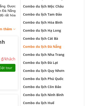
Combo du lịch Mộc Châu
Nẵng. Được
ến Đà Nẵng
Combo du lịch Tam Đảo
độ rất hòa
Combo du lịch Hòa Bình
m thêm
Combo du lịch Hạ Long
Combo du lịch Cát Bà
nh
Combo du lịch Đà Nẵng
Combo du lịch Nha Trang
0
₫/khách
Combo du lịch Đà Lạt
Đặt tour
Combo du lịch Quy Nhơn
Combo du lịch Phú Quốc
Combo du lịch Côn Đảo
Combo du lịch Ninh Bình
Combo du lịch Huế