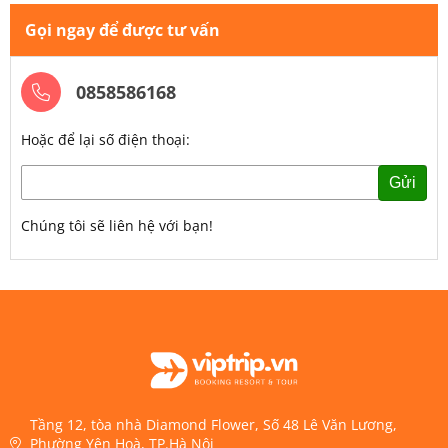
Gọi ngay để được tư vấn
Ăn trưa tại nhà hàng, chiều ra sân bay, đáp chuyến bay về Hà Nội/
TP Hồ Chí Minh, kết thúc chuyến đi.
THAM KHẢO THÊM:
0858586168
Quý khách đi du lịch Đà Lạt có thể đặt tour Đà Lạt trọn gói của
Viptrip, ngoài dịch vụ combo du lịch Đà Lạt, Viptrip cung cấp dịch
Hoặc để lại số điện thoại:
vụ đặt vé máy bay Đà Lạt, cho thuê xe du lịch tại Đà Lạt, đặt phòng
khách sạn tại Đà Lạt.
Gửi
Với dịch vụ vui chơi giải trí, chúng tôi cung cấp dịch vụ
giao lưu
Chúng tôi sẽ liên hệ với bạn!
cồng chiêng Đà Lạt
Tầng 12, tòa nhà Diamond Flower, Số 48 Lê Văn Lương,
Phường Yên Hoà, TP.Hà Nội