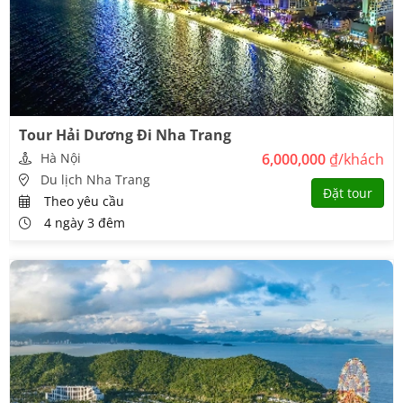
đáy kiếng ngắm san hô để tận hưởng trọn vẹn vẻ đẹp thú vị mà
hiếm tìm thấy ở các vùng biển khác.
Hòn Một
Như tên gọi của nó, Hòn Một là đảo nhỏ nhất trong vịnh Nha
Trang, quanh hòn Một có khá nhiều rạn san hô đẹp với mực nước
thấp, phù hợp với những bạn không tự tin về khả năng bơi nhưng
Tour Hải Dương Đi Nha Trang
muốn trải nghiệm lặn ngắm san hô cực kỳ phù hợp với những
Hà Nội
6,000,000
₫/khách
chuyến đi du lịch Nha Trang của gia đình có con nhỏ.
Du lịch Nha Trang
Đặt tour
Theo yêu cầu
4 ngày 3 đêm
Check in Hòn Một
Hòn Tằm