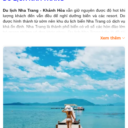
Du lịch Nha Trang - Khánh Hòa
vẫn giữ nguyên được độ hot khi
lượng khách đến vẫn đều để nghỉ dưỡng biển và các resort. Do
được hình thành từ sớm nên khu du lịch biển Nha Trang có dịch vụ
khá ổn định. Nha Trang là thành phố biển có vô số các hòn đảo lớn
bé mang những vẻ đẹp khác nhau. Du lịch Nha Trang luôn là đề tài
được đông đảo mọi người lựa chọn trong các dịp nghỉ lễ. Nha
Xem thêm
Trang là một trong những thành phố biển đáng đi nhất của Việt
Nam. Còn chần chờ gì nữa mà không bỏ túi kinh nghiệm
du lịch
Nha Trang
với Viptrip.vn, rồi xách balo lên và “gét gô”!
Du lịch Nha Trang mùa nào đẹp?
Nha Trang có khí hậu tương đối ôn hoà với mùa mưa và mùa nắng
rõ rệt. So với các tỉnh thành miền Trung khác thì khí hậu ở đây
không quá khắc nghiệt. Thành phố biển Nha Trang nằm trong vùng
ít chịu ảnh hưởng của gió bão nên thời tiết ở đây dễ thở hơn rất
nhiều