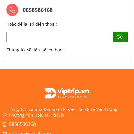
0858586168
Hoặc để lại số điện thoại:
Gửi
Chúng tôi sẽ liên hệ với bạn!
Tầng 12, tòa nhà Diamond Flower, Số 48 Lê Văn Lương,
Phường Yên Hoà, TP.Hà Nội
0858586168
viptrip@gmail.com