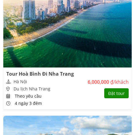
và khỉ lông xám là hai loại chính. Hãy tận hưởng không gian tán
dừa xanh mát, tham quan các khu nuôi thả nguyên sinh, xem xiếc
khỉ, đua chó sẽ là những hoạt động rất hấp dẫn khi ghé thăm Đảo
Khỉ
Tháp Bà Ponagar Nha Trang
Danh thắng văn hóa bậc nhất của Nha Trang – Khánh Hoà đó
chính là tháp bà Ponagar là một quần thể đền thờ tiêu biểu của
nghệ thuật kiến trúc và điêu khắc dân tộc Chăm. Đây còn được
mệnh danh là niềm tự hào của thành phố biển.
Tour Hoà Bình Đi Nha Trang
Hà Nội
6,000,000
₫/khách
Du lịch Nha Trang
Đặt tour
Theo yêu cầu
4 ngày 3 đêm