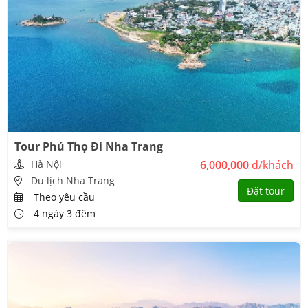
Tour Phú Thọ Đi Nha Trang
Check in vịnh Vân Phong
Hà Nội
6,000,000
₫/khách
Viện Hải dương học Nha Trang
Du lịch Nha Trang
Đặt tour
Theo yêu cầu
Là địa điểm du lịch Nha Trang tự túc phù hợp với gia đình và trẻ
em, Viện Hải dương học trưng bày đa dạng mẫu vật biển và nước
4 ngày 3 đêm
ngọt, cũng như những mẫu vật sống nuôi thả trong bể kính như cá
mập, rùa biển, hải cẩu, cá mặt quỷ... Đáng chú ý là bộ xương cá
voi khổng lồ dài 26 mét rất sinh động.
Đảo khỉ
Hiện đang là nơi cư ngụ của hơn 1300 con khỉ.Trong đó khỉ mặt đỏ