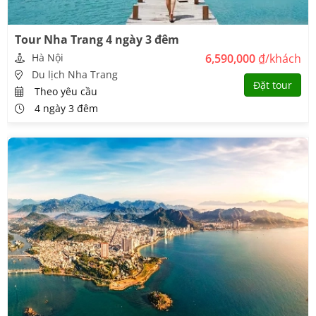
Tour Nha Trang 4 ngày 3 đêm
Hà Nội
6,590,000
₫/khách
Du lịch Nha Trang
Đặt tour
Theo yêu cầu
4 ngày 3 đêm
Đi du lịch Nha Trang mùa nào đẹp nhất?
Thời điểm lý tưởng nhất để đi du lịch Nha Trang là từ tháng 1 đến
tháng 8: Lúc này thời tiết ấm áp, dễ chịu, đặc biệt là thời điểm
tháng 3 - tháng 4 trước hè vì không khí sẽ mát mẻ hơn. Mùa hè tuy
có nóng hơn chút đỉnh nhưng biển sẽ cực kỳ sống động và êm ả.
Du lịch Nha Trang có gì?
Quả thực hiếm nơi nào có nhiều địa điểm để thăm quan và vui chơi
như ở đây. Dưới đây là list các địa điểm thuộc 21 địa điểm du lịch
Nha Trang nhất định bạn phải đến một lần trong đời. Khám phá
ngay cùng Viptrip.vn nhé!