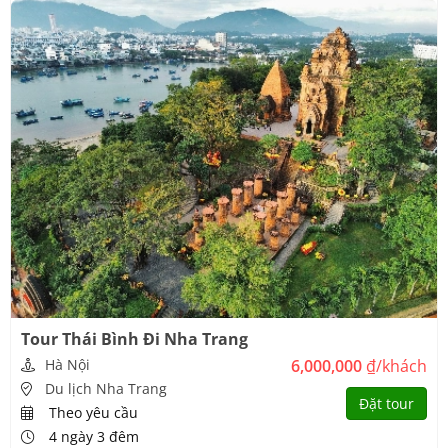
Tour Thái Bình Đi Nha Trang
Hà Nội
6,000,000
₫/khách
Du lịch Nha Trang
Đặt tour
Theo yêu cầu
4 ngày 3 đêm