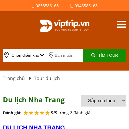
0858586168
|
0946586168
TÌM TOUR
Trang chủ
Tour du lịch
Du lịch Nha Trang
Đánh giá
:
5/5
trong
2
đánh giá
DU LỊCH NHA TRANG