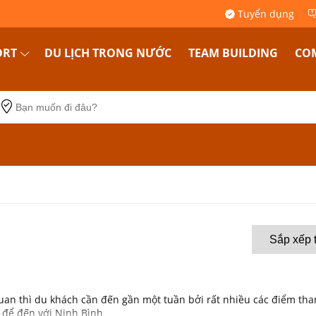
Tuyển dụng
ORT
DU LỊCH TRONG NƯỚC
TEAM BUILDING
COM
uan thì du khách cần đến gần một tuần bởi rất nhiều các điểm th
g để đến với Ninh Bình