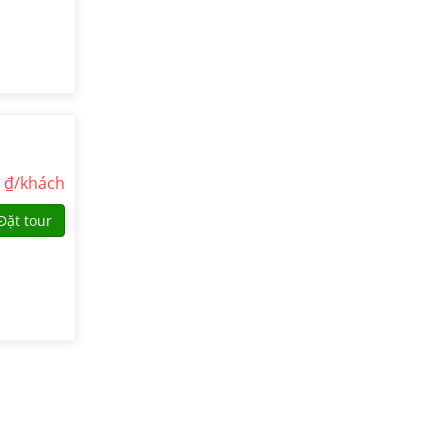
0
₫/khách
Đặt tour