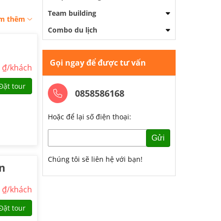
Team building
m thêm
Combo du lịch
Gọi ngay để được tư vấn
0
₫/khách
Đặt tour
0858586168
Hoặc để lại số điện thoại:
Gửi
Chúng tôi sẽ liên hệ với bạn!
An
0
₫/khách
Đặt tour