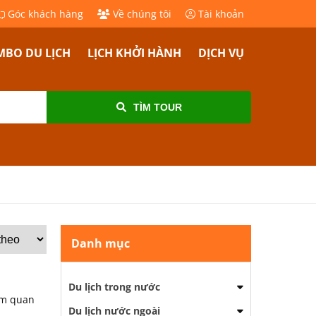
Góc khách hàng
Về chúng tôi
Tài khoản
BO DU LỊCH
LỊCH KHỞI HÀNH
DỊCH VỤ
TÌM TOUR
Danh mục
Du lịch trong nước
am quan
Du lịch nước ngoài