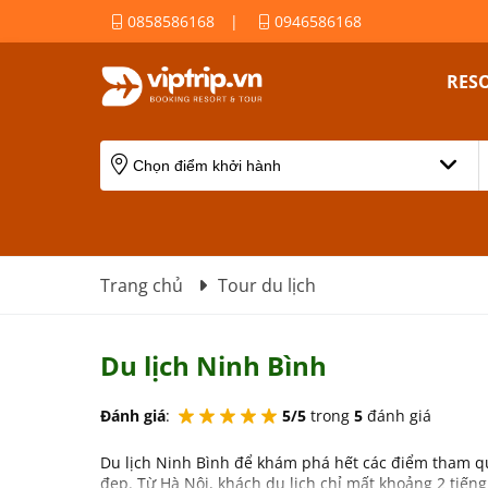
0858586168
|
0946586168
RES
Trang chủ
Tour du lịch
Du lịch Ninh Bình
Đánh giá
:
5/5
trong
5
đánh giá
Du lịch Ninh Bình để khám phá hết các điểm tham q
đẹp. Từ Hà Nội, khách du lịch chỉ mất khoảng 2 tiến