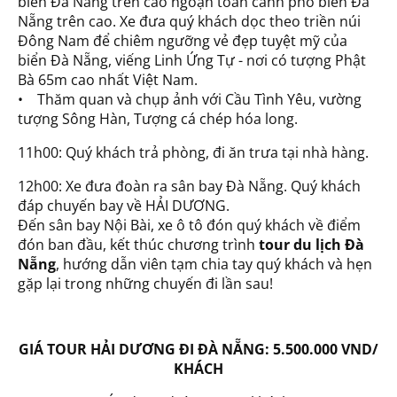
biển Đà Nẵng trên cao ngoạn toàn cảnh phố biển Đà
Nẵng trên cao. Xe đưa quý khách dọc theo triền núi
Đông Nam để chiêm ngưỡng vẻ đẹp tuyệt mỹ của
biển Đà Nẵng, viếng Linh Ứng Tự - nơi có tượng Phật
Bà 65m cao nhất Việt Nam.
• Thăm quan và chụp ảnh với Cầu Tình Yêu, vường
tượng Sông Hàn, Tượng cá chép hóa long.
11h00: Quý khách trả phòng, đi ăn trưa tại nhà hàng.
12h00: Xe đưa đoàn ra sân bay Đà Nẵng. Quý khách
đáp chuyến bay về HẢI DƯƠNG.
Đến sân bay Nội Bài, xe ô tô đón quý khách về điểm
đón ban đầu, kết thúc chương trình
tour du lịch Đà
Nẵng
, hướng dẫn viên tạm chia tay quý khách và hẹn
gặp lại trong những chuyến đi lần sau!
GIÁ TOUR HẢI DƯƠNG ĐI ĐÀ NẴNG: 5.500.000 VND/
KHÁCH