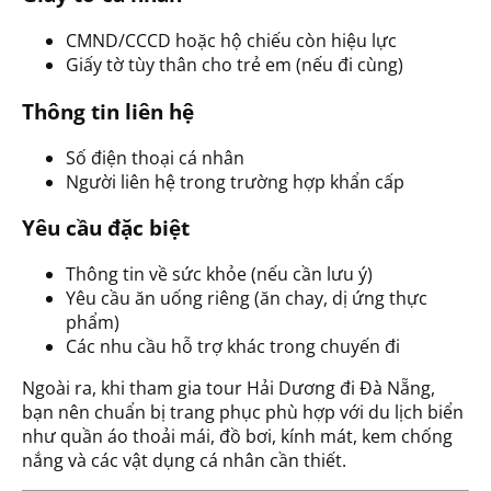
CMND/CCCD hoặc hộ chiếu còn hiệu lực
Giấy tờ tùy thân cho trẻ em (nếu đi cùng)
Thông tin liên hệ
Số điện thoại cá nhân
Người liên hệ trong trường hợp khẩn cấp
Yêu cầu đặc biệt
Thông tin về sức khỏe (nếu cần lưu ý)
Yêu cầu ăn uống riêng (ăn chay, dị ứng thực
phẩm)
Các nhu cầu hỗ trợ khác trong chuyến đi
Ngoài ra, khi tham gia tour Hải Dương đi Đà Nẵng,
bạn nên chuẩn bị trang phục phù hợp với du lịch biển
như quần áo thoải mái, đồ bơi, kính mát, kem chống
nắng và các vật dụng cá nhân cần thiết.