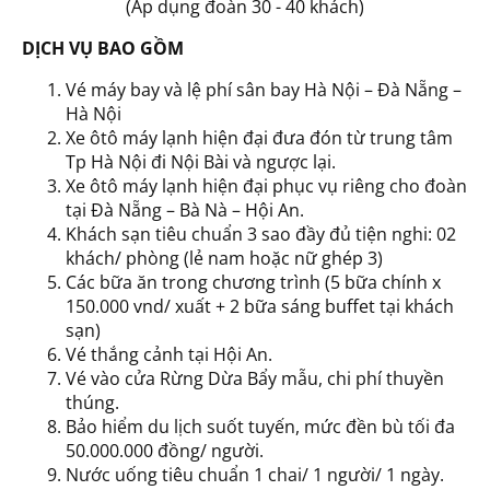
(Áp dụng đoàn 30 - 40 khách)
DỊCH VỤ BAO GỒM
Vé máy bay và lệ phí sân bay Hà Nội – Đà Nẵng –
Hà Nội
Xe ôtô máy lạnh hiện đại đưa đón từ trung tâm
Tp Hà Nội đi Nội Bài và ngược lại.
Xe ôtô máy lạnh hiện đại phục vụ riêng cho đoàn
tại Đà Nẵng – Bà Nà – Hội An.
Khách sạn tiêu chuẩn 3 sao đầy đủ tiện nghi: 02
khách/ phòng (lẻ nam hoặc nữ ghép 3)
Các bữa ăn trong chương trình (5 bữa chính x
150.000 vnd/ xuất + 2 bữa sáng buffet tại khách
sạn)
Vé thắng cảnh tại Hội An.
Vé vào cửa Rừng Dừa Bẩy mẫu, chi phí thuyền
thúng.
Bảo hiểm du lịch suốt tuyến, mức đền bù tối đa
50.000.000 đồng/ người.
Nước uống tiêu chuẩn 1 chai/ 1 người/ 1 ngày.