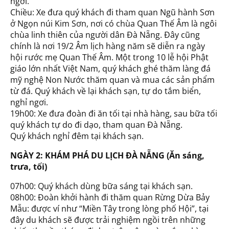
ngơi.
Chiều: Xe đưa quý khách đi tham quan Ngũ hành Sơn
ở Ngọn núi Kim Sơn, nơi có chùa Quan Thế Âm là ngôi
chùa linh thiên của người dân Đà Nẵng. Đây cũng
chính là nơi 19/2 Âm lịch hàng năm sẽ diễn ra ngày
hội rước mẹ Quan Thế Âm. Một trong 10 lễ hội Phật
giáo lớn nhất Việt Nam, quý khách ghé thăm làng đá
mỹ nghệ Non Nước thăm quan và mua các sản phẩm
từ đá. Quý khách về lại khách sạn, tự do tắm biển,
nghỉ ngơi.
19h00: Xe đưa đoàn đi ăn tối tại nhà hàng, sau bữa tối
quý khách tự do đi dạo, tham quan Đà Nẵng.
Quý khách nghỉ đêm tại khách sạn.
NGÀY 2: KHÁM PHÁ DU LỊCH ĐÀ NẴNG (Ăn sáng,
trưa, tối)
07h00: Quý khách dùng bữa sáng tại khách sạn.
08h00: Đoàn khởi hành đi thăm quan Rừng Dừa Bảy
Mẫu: được ví như “Miền Tây trong lòng phố Hội”, tại
đây du khách sẽ được trải nghiệm ngồi trên những