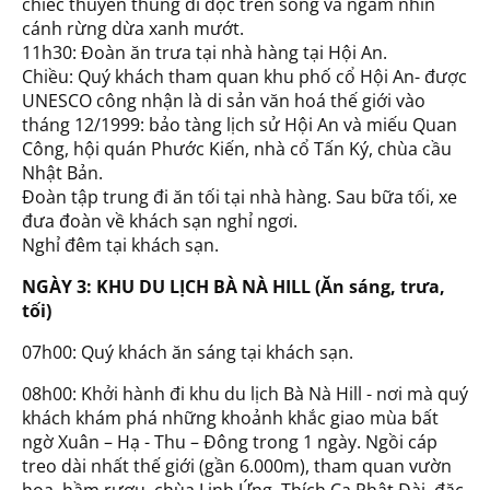
chiếc thuyền thúng đi dọc trên sông và ngắm nhìn
cánh rừng dừa xanh mướt.
11h30: Đoàn ăn trưa tại nhà hàng tại Hội An.
Chiều: Quý khách tham quan khu phố cổ Hội An- được
UNESCO công nhận là di sản văn hoá thế giới vào
tháng 12/1999: bảo tàng lịch sử Hội An và miếu Quan
Công, hội quán Phước Kiến, nhà cổ Tấn Ký, chùa cầu
Nhật Bản.
Đoàn tập trung đi ăn tối tại nhà hàng. Sau bữa tối, xe
đưa đoàn về khách sạn nghỉ ngơi.
Nghỉ đêm tại khách sạn.
NGÀY 3: KHU DU LỊCH BÀ NÀ HILL (Ăn sáng, trưa,
tối)
07h00: Quý khách ăn sáng tại khách sạn.
08h00: Khởi hành đi khu du lịch Bà Nà Hill - nơi mà quý
khách khám phá những khoảnh khắc giao mùa bất
ngờ Xuân – Hạ - Thu – Đông trong 1 ngày. Ngồi cáp
treo dài nhất thế giới (gần 6.000m), tham quan vườn
hoa, hầm rượu, chùa Linh Ứng, Thích Ca Phật Đài, đặc