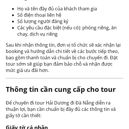
Họ và tên đầy đủ của khách tham gia
Số điện thoại liên hệ
Số lượng người đăng ký
Các yêu cầu đặc biệt (nếu có): phòng riêng, ăn
chay, dịch vụ riêng
Sau khi nhận thông tin, đơn vị tổ chức sẽ xác nhận lại
booking và hướng dẫn chi tiết về các bước tiếp theo,
bao gồm thanh toán và chuẩn bị cho chuyến đi. Đặt
tour sớm sẽ giúp bạn đảm bảo chỗ và nhận được
mức giá ưu đãi hơn.
Thông tin cần cung cấp cho tour
Để chuyến đi tour Hải Dương đi Đà Nẵng diễn ra
thuận lợi, bạn cần chuẩn bị đầy đủ các thông tin và
giấy tờ cần thiết:
Giấy tờ cá nhân