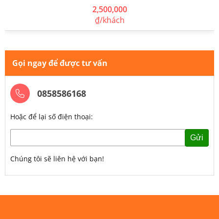
2,500,000
₫/khách
Gọi ngay để được tư vấn
0858586168
Hoặc để lại số điện thoại:
Gửi
Chúng tôi sẽ liên hệ với bạn!