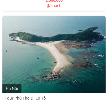
2,000,000
₫/khách
Hà Nội
Tour Phú Thọ Đi Cô Tô