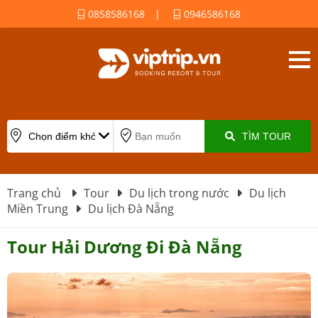
0858586168
|
0946586168
TÌM TOUR
Trang chủ
Tour
Du lịch trong nước
Du lịch
Miền Trung
Du lịch Đà Nẵng
Tour Hải Dương Đi Đà Nẵng