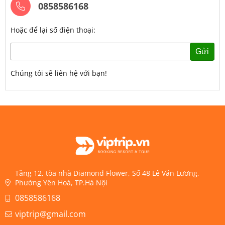
0858586168
Hoặc để lại số điện thoại:
Gửi
Chúng tôi sẽ liên hệ với bạn!
Tầng 12, tòa nhà Diamond Flower, Số 48 Lê Văn Lương,
Phường Yên Hoà, TP.Hà Nội
0858586168
viptrip@gmail.com