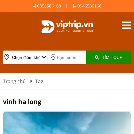
0858586168
|
0946586168
TÌM TOUR
Trang chủ
Tag
vinh ha long