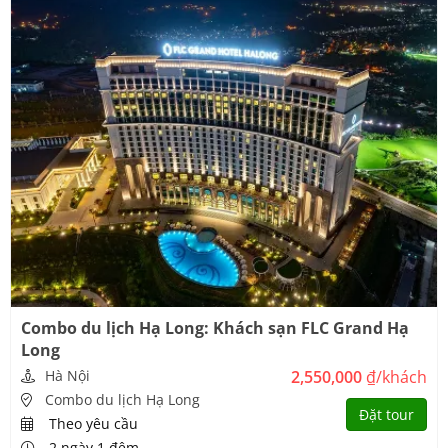
Combo du lịch Hạ Long: Khách sạn FLC Grand Hạ
Long
Hà Nội
2,550,000
₫/khách
Combo du lịch Hạ Long
Đặt tour
Theo yêu cầu
2 ngày 1 đêm