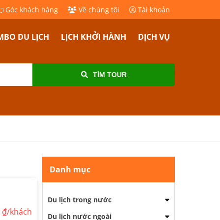
Góc khách hàng
Về chúng tôi
Tài khoản
BO DU LỊCH
LỊCH KHỞI HÀNH
DỊCH VỤ
TÌM TOUR
Danh mục
Du lịch trong nước
0
₫/khách
Du lịch nước ngoài