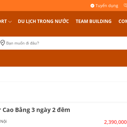
Tuyển dụng
ORT
DU LỊCH TRONG NƯỚC
TEAM BUILDING
COM
r Cao Bằng 3 ngày 2 đêm
 Nội
2,390,00