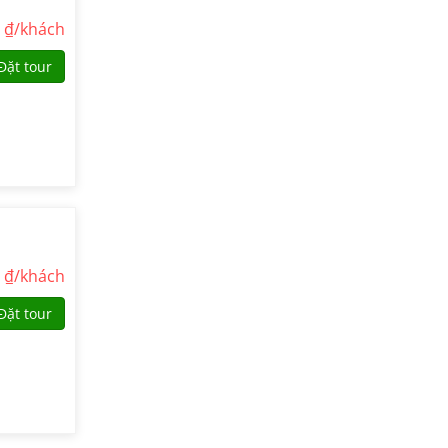
0
₫/khách
Đặt tour
0
₫/khách
Đặt tour