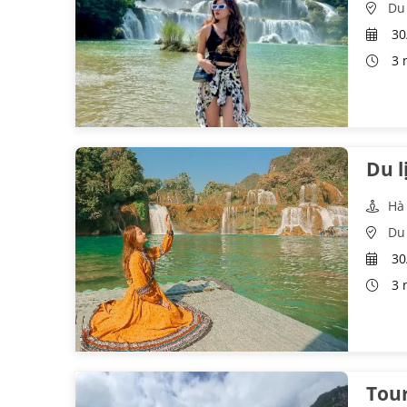
Du
30
3 
Du l
Hà
Du 
30/
3 
Tour