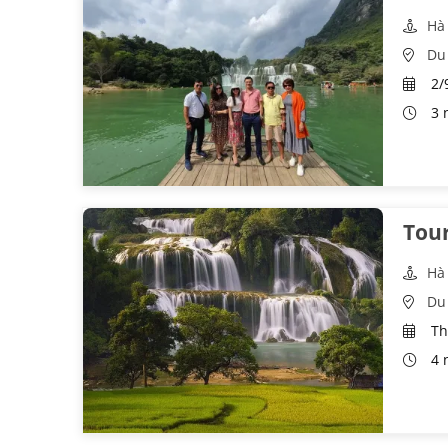
Hà
Du
2/9
3 
Tour
Hà
Du
Th
4 