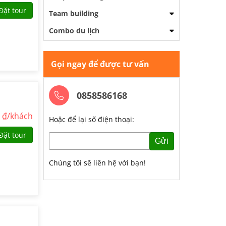
Đặt tour
Team building
Combo du lịch
Gọi ngay để được tư vấn
0858586168
0
₫/khách
Hoặc để lại số điện thoại:
Đặt tour
Gửi
Chúng tôi sẽ liên hệ với bạn!