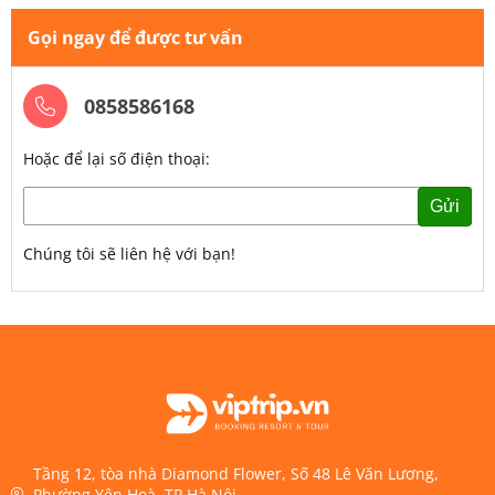
Gọi ngay để được tư vấn
0858586168
Hoặc để lại số điện thoại:
Gửi
Chúng tôi sẽ liên hệ với bạn!
Tầng 12, tòa nhà Diamond Flower, Số 48 Lê Văn Lương,
Phường Yên Hoà, TP.Hà Nội