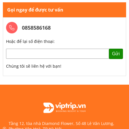
Gọi ngay để được tư vấn
0858586168
Hoặc để lại số điện thoại:
Gửi
Chúng tôi sẽ liên hệ với bạn!
Tầng 12, tòa nhà Diamond Flower, Số 48 Lê Văn Lương,
Phường Yên Hoà, TP.Hà Nội