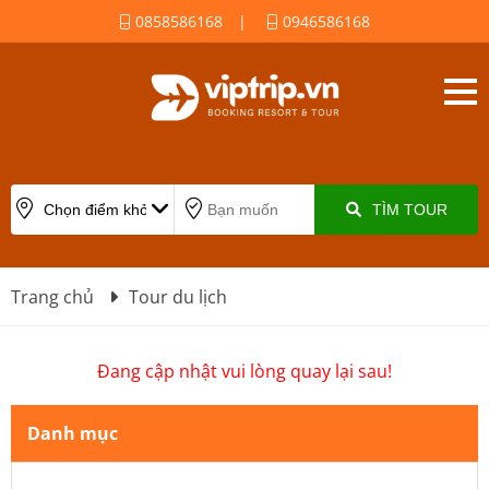
0858586168
|
0946586168
TÌM TOUR
Trang chủ
Tour du lịch
Đang cập nhật vui lòng quay lại sau!
Danh mục