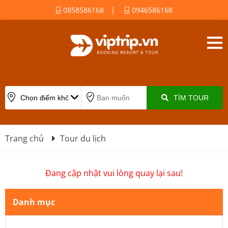
0858586168
|
0946586168
TÌM TOUR
Trang chủ
Tour du lịch
Đang cập nhật vui lòng quay lại sau!
Danh mục