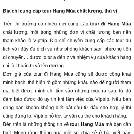
Địa chỉ cung cấp tour Hang Múa chất lượng, thú vị
Trên thị trường có nhiều nơi cung cấp
tour đi Hang Múa
chất lượng, một trong những đơn vị chất lượng bạn nên
tham khảo là Viptrip. Địa chỉ chuyên cung cấp các tour du
lịch với đầy đủ dịch vụ như phòng khách sạn, phương tiện
di chuyển… được lo từ a đến z và nhiệm vụ của khách hàng
chỉ là chuẩn bị và lên đường.
Đơn giá của tour đi Hang Múa cũng sẽ được công khai
minh bạch, thể hiện rõ gồm những khâu nào để người tham
gia biết được mình chi tiền vào những mục ra sao, từ đó
đảm bảo được độ uy tín khi làm việc của Viptrip. Nếu bạn
đang băn khoăn không biết bắt đầu từ đâu cho hợp lý thì
cũng đừng lo, Viptrip hỗ trợ, tư vấn cụ thể cho khách hàng.
Bên trên là những thông tin về
tour Hang Múa
mà bạn cần
biết. Mong rằng thông qua một số chia sẻ ở bài viết này,