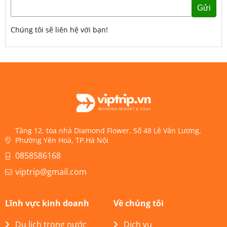
Gửi
Chúng tôi sẽ liên hệ với bạn!
Tầng 12, tòa nhà Diamond Flower, Số 48 Lê Văn Lương,
Phường Yên Hoà, TP.Hà Nội
0858586168
viptrip@gmail.com
Lĩnh vực kinh doanh
Về chúng tôi
Du lịch trong nước
Dịch vụ