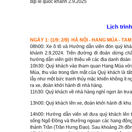
dịp lễ quốc khánh 2.9.2025
Lịch trìn
NGÀY 1: (1/9; 2/9) HÀ NỘI - HANG MÚA - TAM 
08h00: Xe ô tô và Hướng dẫn viên đón quý khá
khánh 2.9.2024. Trên đường đi đoàn dừng châ
hướng dẫn viên giới thiệu về các địa danh đoàn 
10h30: Quý khách vào tham quan Hang Múa với h
Múa, thu vào trong tầm mắt của Quý khách là tấ
lẫy như một bức tranh thủy mặc khiến không ít 
ra xe, đoàn khởi hành đi nhà hàng.
11h30: Quý khách về nhà hàng nghỉ ngơi ăn trưa
13h00: Quý khách lên xe, đoàn khởi hành đi khu
14h00: Hướng dẫn viên sẽ đưa quý khách lên t
sông Ngô Đồng và thưởng ngoạn các hang động: 
thánh Trần (Trần Hưng Đạo). Sau khoảng 2h đồn