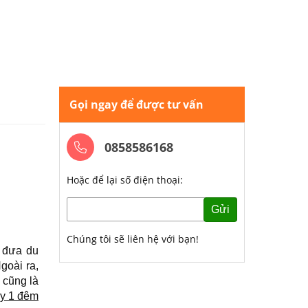
Gọi ngay để được tư vấn
0858586168
Hoặc để lại số điện thoại:
Gửi
Chúng tôi sẽ liên hệ với bạn!
h đưa du
goài ra,
 cũng là
ày 1 đêm