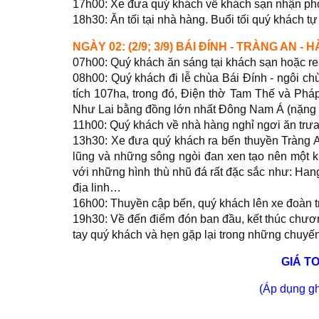
17h00: Xe đưa quý khách về khách sạn nhận ph
18h30: Ăn tối tại nhà hàng. Buổi tối quý khách t
NGÀY 02: (2/9; 3/9) BÁI ĐÍNH - TRÀNG AN - HÀ
07h00: Quý khách ăn sáng tại khách sạn hoặc res
08h00: Quý khách đi lễ chùa Bái Đính - ngôi chù
tích 107ha, trong đó, Điện thờ Tam Thế và Phá
Như Lai bằng đồng lớn nhất Đông Nam Á (nặng 1
11h00: Quý khách về nhà hàng nghỉ ngơi ăn trưa
13h30: Xe đưa quý khách ra bến thuyền Tràng 
lũng và những sông ngòi đan xen tạo nên một k
với những hình thù nhũ đá rất đặc sắc như: Hang
địa linh…
16h00: Thuyền cập bến, quý khách lên xe đoàn t
19h30: Về đến điểm đón ban đầu, kết thúc chươ
tay quý khách và hẹn gặp lại trong những chuyến
GIÁ TO
(Áp dụng gh