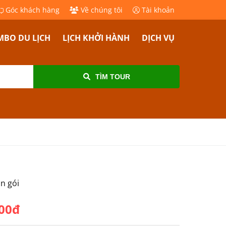
Góc khách hàng
Về chúng tôi
Tài khoản
BO DU LỊCH
LỊCH KHỞI HÀNH
DỊCH VỤ
TÌM TOUR
ọn gói
000đ