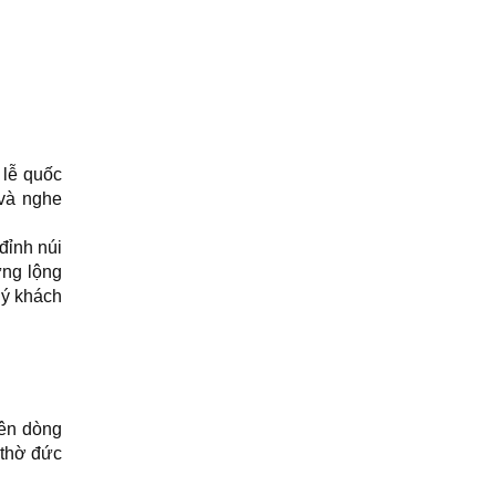
 lễ quốc
và nghe
đỉnh núi
ưng lộng
uý khách
rên dòng
 thờ đức