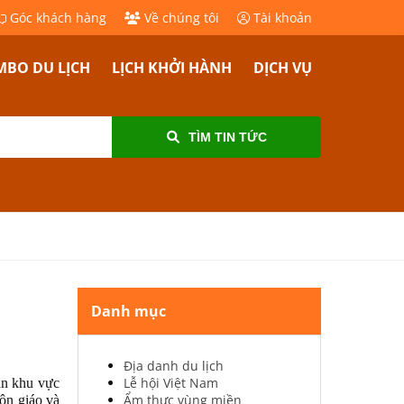
Góc khách hàng
Về chúng tôi
Tài khoản
BO DU LỊCH
LỊCH KHỞI HÀNH
DỊCH VỤ
TÌM TIN TỨC
Danh mục
Địa danh du lịch
Lễ hội Việt Nam
ần khu vực
Ẩm thực vùng miền
tôn giáo và