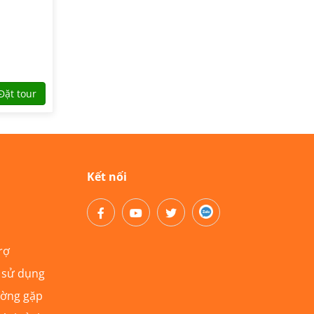
Đặt tour
Kết nối
rợ
 sử dụng
ường gặp