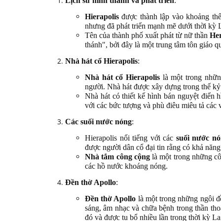
Lịch sử hình thành và phát triển
:
Hierapolis
được thành lập vào khoảng th
nhưng đã phát triển mạnh mẽ dưới thời kỳ 
Tên của thành phố xuất phát từ nữ thần
He
thánh", bởi đây là một trung tâm tôn giáo qu
Nhà hát cổ Hierapolis
:
Nhà hát cổ Hierapolis
là một trong những
người. Nhà hát được xây dựng trong thế kỷ
Nhà hát có thiết kế hình bán nguyệt điển 
với các bức tượng và phù điêu miêu tả các v
Các suối nước nóng
:
Hierapolis nổi tiếng với các
suối nước n
được người dân cổ đại tin rằng có khả năng
Nhà tắm công cộng
là một trong những côn
các hồ nước khoáng nóng.
Đền thờ Apollo
:
Đền thờ Apollo
là một trong những ngôi đ
sáng, âm nhạc và chữa bệnh trong thần th
đó và được tu bổ nhiều lần trong thời kỳ L