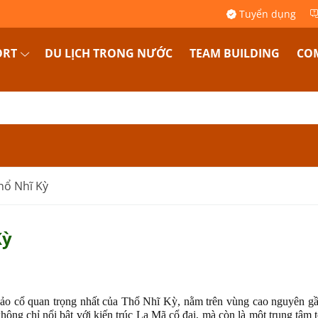
Tuyển dụng
ORT
DU LỊCH TRONG NƯỚC
TEAM BUILDING
COM
hổ Nhĩ Kỳ
Kỳ
hảo cổ quan trọng nhất của Thổ Nhĩ Kỳ, nằm trên vùng cao nguyên g
ông chỉ nổi bật với kiến trúc La Mã cổ đại, mà còn là một trung tâm 