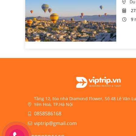
Du 
27
9 
Tầng 12, tòa nhà Diamond Flower, Số 48 Lê Văn 
Yên Hoà, TP.Hà Nội
0858586168
viptrip@gmail.com