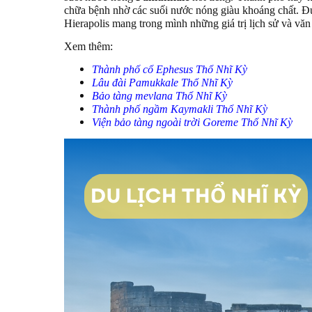
chữa bệnh nhờ các suối nước nóng giàu khoáng chất
Hierapolis mang trong mình những giá trị lịch sử và văn 
Xem thêm:
Thành phố cổ Ephesus Thổ Nhĩ Kỳ
Lâu đài Pamukkale Thổ Nhĩ Kỳ
Bảo tàng mevlana Thổ Nhĩ Kỳ
Thành phố ngầm Kaymakli Thổ Nhĩ Kỳ
Viện bảo tàng ngoài trời Goreme Thổ Nhĩ Kỳ