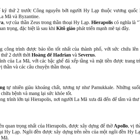
ế kỷ thứ 2 trước Công nguyên bởi người Hy Lạp thuộc vương quốc
La Mã và Byzantine.
ra
, vợ của thần Zeus trong thần thoại Hy Lạp.
Hierapolis
có nghĩa là 
an trọng, đặc biệt là sau khi
Kitô giáo
phát triển mạnh mẽ tại đây.
 công trình được bảo tồn tốt nhất của thành phố, với sức chứa lên 
 thứ 2 dưới thời
Hoàng đế Hadrian
và
Severus
.
hình của La Mã, với các bậc ghế đá xếp tầng và mặt tiền được trang t
ị thần và các câu chuyện thần thoại.
óng
tự nhiên giàu khoáng chất, tương tự như Pamukkale. Những suố
 chữa bệnh và mang lại sức khỏe tốt.
g trình lớn tại Hierapolis, nơi người La Mã xưa đã đến để tắm và thư
ền quan trọng nhất của Hierapolis, được xây dựng để thờ
Apollo
, vị t
oại Hy Lạp. Ngôi đền được xây dựng trên nền của một ngôi đền Hy Lạ
a Mã.