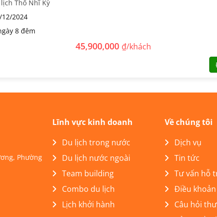
lịch Thổ Nhĩ Kỳ
/12/2024
ngày 8 đêm
45,900,000
₫/khách
Lĩnh vực kinh doanh
Về chúng tôi
Du lịch trong nước
Dịch vụ
Lương, Phường
Du lịch nước ngoài
Tin tức
Team building
Tư vấn hỗ t
Combo du lịch
Điều khoản
Lịch khởi hành
Câu hỏi th