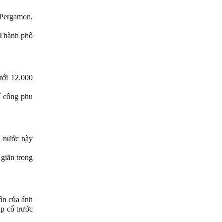
 Pergamon,
"Thành phố
tới 12.000
rí công phu
i nước này
 giãn trong
hần của ánh
p cổ trước