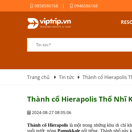
0858586168
|
0946586168
RES
Trang chủ
Tin tức
Thành cổ Hierapolis T
Thành cổ Hierapolis Thổ Nhĩ 
2024-08-27 08:05:06
Thành cổ Hierapolis
là một trong những khu di chỉ k
suối nước nóng
Pamukkale
nổi tiếng. Thành phố này kh