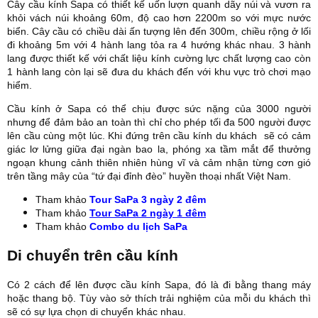
Cây cầu kính Sapa có thiết kế uốn lượn quanh dãy núi và vươn ra
khỏi vách núi khoảng 60m, độ cao hơn 2200m so với mực nước
biển. Cây cầu có chiều dài ấn tượng lên đến 300m, chiều rộng ở lối
đi khoảng 5m với 4 hành lang tỏa ra 4 hướng khác nhau. 3 hành
lang được thiết kế với chất liệu kính cường lực chất lượng cao còn
1 hành lang còn lại sẽ đưa du khách đến với khu vực trò chơi mạo
hiểm.
Cầu kính ở Sapa có thể chịu được sức nặng của 3000 người
nhưng để đảm bảo an toàn thì chỉ cho phép tối đa 500 người được
lên cầu cùng một lúc. Khi đứng trên cầu kính du khách sẽ có cảm
giác lơ lửng giữa đại ngàn bao la, phóng xa tầm mắt để thưởng
ngoạn khung cảnh thiên nhiên hùng vĩ và cảm nhận từng cơn gió
trên tầng mây của “tứ đại đỉnh đèo” huyền thoại nhất Việt Nam.
Tham khảo
Tour SaPa 3 ngày 2 đêm
Tham khảo
Tour SaPa 2 ngày 1 đêm
Tham khảo
Combo du lịch SaPa
Di chuyển trên cầu kính
Có 2 cách để lên được cầu kính Sapa, đó là đi bằng thang máy
hoặc thang bộ. Tùy vào sở thích trải nghiệm của mỗi du khách thì
sẽ có sự lựa chọn di chuyển khác nhau.