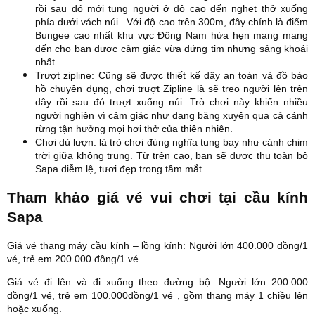
rồi sau đó mới tung người ở độ cao đến nghẹt thở xuống
phía dưới vách núi. Với độ cao trên 300m, đây chính là điểm
Bungee cao nhất khu vực Đông Nam hứa hẹn mang mang
đến cho bạn được cảm giác vừa đứng tim nhưng sảng khoái
nhất.
Trượt zipline: Cũng sẽ được thiết kế dây an toàn và đồ bảo
hồ chuyên dụng, chơi trượt Zipline là sẽ treo người lên trên
dây rồi sau đó trượt xuống núi. Trò chơi này khiến nhiều
người nghiện vì cảm giác như đang băng xuyên qua cả cánh
rừng tận hưởng mọi hơi thở của thiên nhiên.
Chơi dù lượn: là trò chơi đúng nghĩa tung bay như cánh chim
trời giữa không trung. Từ trên cao, bạn sẽ được thu toàn bộ
Sapa diễm lệ, tươi đẹp trong tầm mắt.
Tham khảo giá vé vui chơi tại cầu kính
Sapa
Giá vé thang máy cầu kính – lồng kính: Người lớn 400.000 đồng/1
vé, trẻ em 200.000 đồng/1 vé.
Giá vé đi lên và đi xuống theo đường bộ: Người lớn 200.000
đồng/1 vé, trẻ em 100.000đồng/1 vé , gồm thang máy 1 chiều lên
hoặc xuống.