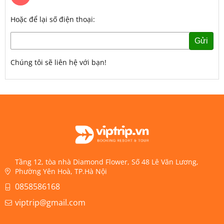
Hoặc để lại số điện thoại:
Gửi
Chúng tôi sẽ liên hệ với bạn!
Tầng 12, tòa nhà Diamond Flower, Số 48 Lê Văn Lương,
Phường Yên Hoà, TP.Hà Nội
0858586168
viptrip@gmail.com