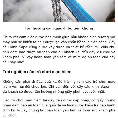
Tận hưởng cảm giác đi bộ trên không
Chưa kêt cảm giác được hòa mình giữa bầu không gian sương mờ
mây phủ sẽ khiến ta như được lạc vào chốn bồng lai tiên cảnh. Cây
cầu kính Sapa cũng được xây dựng và thiết kế rất tỉ mỉ, chỉn chu
nên đảm bảo được an toàn cho du khách khi đến đây vui chơi và
khám phá. Vì vậy hoàn toàn yên tâm về mức độ an toàn của cây
cầu này nhé!
Trải nghiệm các trò chơi mạo hiểm
Không cần phải đi đâu quá xa để trải nghiệm các trò chơi mạo
hiểm với núi đồi cheo leo. Chỉ cần đến với cây cầu kính Sapa thfi
du khách sẽ được tận hưởng những giây phút tuyệt vời nhất.
Các trò chơi mạo hiểm tại đây đều được cấp phép, có giấy chứng
nhận đảm bảo an toàn của quốc tế và luôn được kiểm tra bảo hành
định kỳ. Vì vậy chúng ta hoàn toàn yên tâm và thoả sức khám phá
vui chơi.