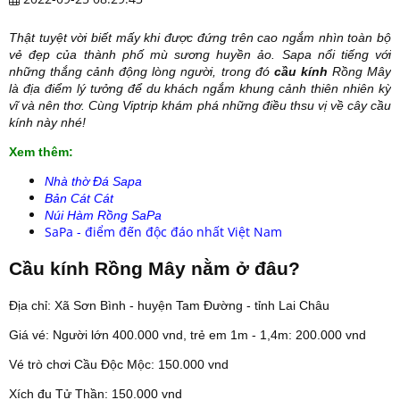
Thật tuyệt vời biết mấy khi được đứng trên cao ngắm nhìn toàn bộ
vẻ đẹp của thành phố mù sương huyền ảo. Sapa nổi tiếng với
những thắng cảnh động lòng người, trong đó
cầu kính
Rồng Mây
là địa điểm lý tưởng để du khách ngắm khung cảnh thiên nhiên kỳ
vĩ và nên thơ. Cùng Viptrip khám phá những điều thsu vị về cây cầu
kính này nhé!
Xem thêm:
Nhà thờ Đá Sapa
Bản Cát Cát
Núi Hàm Rồng SaPa
SaPa - điểm đến độc đáo nhất Việt Nam
Cầu kính Rồng Mây nằm ở đâu?
Địa chỉ: Xã Sơn Bình - huyện Tam Đường - tỉnh Lai Châu
Giá vé: Người lớn 400.000 vnd, trẻ em 1m - 1,4m: 200.000 vnd
Vé trò chơi Cầu Độc Mộc: 150.000 vnd
Xích đu Tử Thần: 150.000 vnd