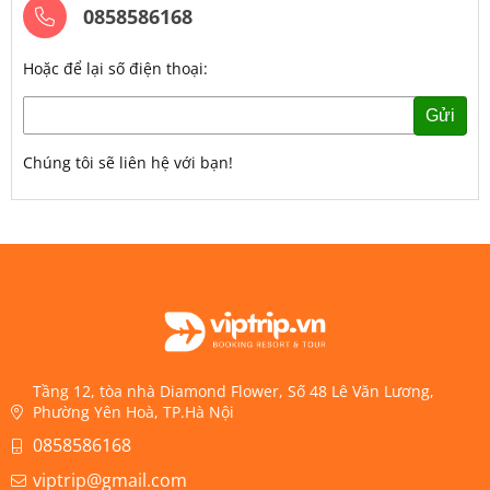
0858586168
Hoặc để lại số điện thoại:
Gửi
Chúng tôi sẽ liên hệ với bạn!
Tầng 12, tòa nhà Diamond Flower, Số 48 Lê Văn Lương,
Phường Yên Hoà, TP.Hà Nội
0858586168
viptrip@gmail.com