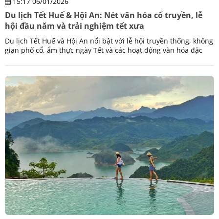
15:17 06/01/2026
Du lịch Tết Huế & Hội An: Nét văn hóa cổ truyền, lễ
hội đầu năm và trải nghiệm tết xưa
Du lịch Tết Huế và Hội An nổi bật với lễ hội truyền thống, không
gian phố cổ, ẩm thực ngày Tết và các hoạt động văn hóa đặc
trưng. Gợi ý hành trình và booking tiện lợi cùng VIPTRIP.