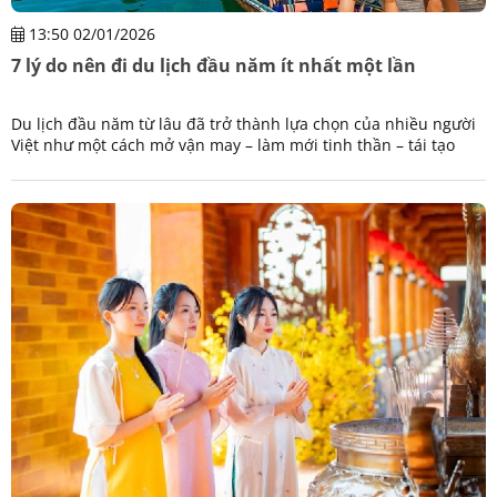
13:50 02/01/2026
7 lý do nên đi du lịch đầu năm ít nhất một lần
Du lịch đầu năm từ lâu đã trở thành lựa chọn của nhiều người
Việt như một cách mở vận may – làm mới tinh thần – tái tạo
năng lượng sau một năm bận rộn. Không chỉ đơn thuần là đi
chơi, những chuyến đi đầu năm mang ý nghĩa tinh thần sâu
sắc: cầu may, tìm sự an yên và tạo động lực tích cực cho hành
trình phía trước.