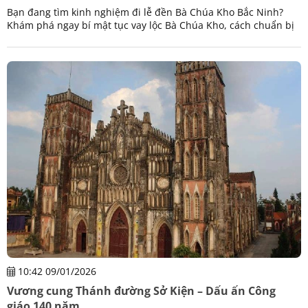
Bạn đang tìm kinh nghiệm đi lễ đền Bà Chúa Kho Bắc Ninh?
Khám phá ngay bí mật tục vay lộc Bà Chúa Kho, cách chuẩn bị
sớ, lễ vật và dịch vụ xe du lịch trọn gói từ Viptrip để khởi đầu
năm mới tài lộc vẹn toàn.
10:42 09/01/2026
Vương cung Thánh đường Sở Kiện – Dấu ấn Công
giáo 140 năm