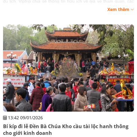
du lịch. Viptrip chia sẻ thông tin hữu ích về giá vé tham quan, các
tuyến điểm du lịch được nhiều du khách yêu thích.
Xem thêm
13:42 09/01/2026
Bí kíp đi lễ Đền Bà Chúa Kho cầu tài lộc hanh thông
cho giới kinh doanh