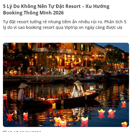
5 Lý Do Không Nên Tự Đặt Resort – Xu Hướng
Booking Thông Minh 2026
Tự đặt resort tưởng rẻ nhưng tiềm ẩn nhiều rủi ro. Phân tích 5
lý do vì sao booking resort qua Viptrip.vn ngày càng được ưa
chuộng.