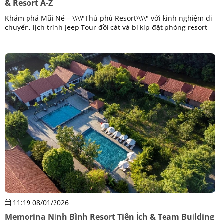
& Resort A-Z
Khám phá Mũi Né – \\\\"Thủ phủ Resort\\\\" với kinh nghiệm di
chuyển, lịch trình Jeep Tour đồi cát và bí kíp đặt phòng resort
giá tốt nhất. Đặt ngay!
11:19 08/01/2026
Memorina Ninh Bình Resort Tiện Ích & Team Building