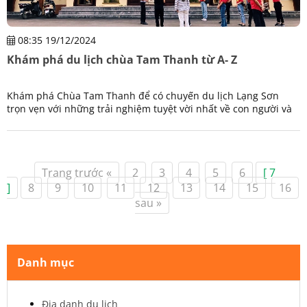
08:35 19/12/2024
Khám phá du lịch chùa Tam Thanh từ A- Z
Khám phá Chùa Tam Thanh để có chuyến du lịch Lạng Sơn
trọn vẹn với những trải nghiệm tuyệt vời nhất về con người và
khung cảnh nơi đây.
Trang trước «
2
3
4
5
6
[ 7
]
8
9
10
11
12
13
14
15
16
sau »
Danh mục
Địa danh du lịch