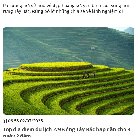
Pù Luông nới sở hữu vẻ đẹp hoang sơ, yên bình của vùng núi
rừng Tây Bắc. Đừng bỏ lỡ những chia sẻ về kinh nghiệm di
chuyển, ăn uống và địa điểm lưu trú
06:58 02/07/2025
Top địa điểm du lịch 2/9 Đông Tây Bắc hấp dẫn cho 3
ngày 2 đêm