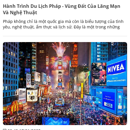
Hành Trình Du Lịch Pháp - Vùng Đất Của Lãng Mạn
Và Nghệ Thuật
Pháp không chỉ là một quốc gia mà còn là biểu tượng của tình
yêu, nghệ thuật, ẩm thực và lịch sử. Đây là một trong những
điểm đến du lịch nổi tiếng nhất thế giới với vô số trải nghiệm
đa dạng, từ sự lộng lẫy của Paris đến những làng quê yên bình
tại Provence. Hãy cùng khám phá