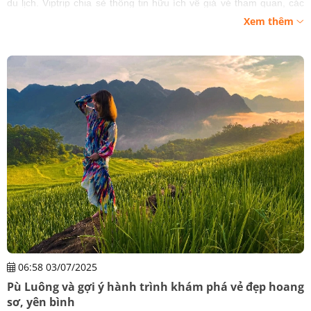
du lịch. Viptrip chia sẻ thông tin hữu ích về giá vé tham quan, các
tuyến điểm du lịch được nhiều du khách yêu thích.
Xem thêm
06:58 03/07/2025
Pù Luông và gợi ý hành trình khám phá vẻ đẹp hoang
sơ, yên bình