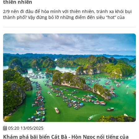
thiên nhiên
2/9 nên đi đâu để hòa mình với thiên nhiên, tránh xa khói bụi
thành phố? Vậy đừng bỏ lỡ những điểm đến siêu “hot” của
vùng Đông Tây Bắc trong dịp lễ này nhé!
05:20 13/05/2025
Khám phá bãi biển Cát Bà - Hòn Ngọc nổi tiếng của