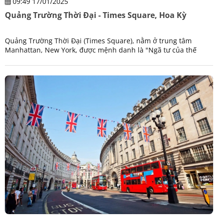
09:49 17/01/2025
Quảng Trường Thời Đại - Times Square, Hoa Kỳ
Quảng Trường Thời Đại (Times Square), nằm ở trung tâm
Manhattan, New York, được mệnh danh là "Ngã tư của thế
giới". Đây là biểu tượng của nhịp sống sôi động, văn hóa đại
chúng và ánh đèn không bao giờ tắt của thành phố không ngủ.