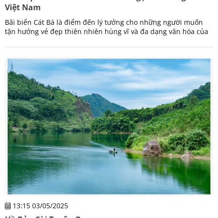
Việt Nam
Bãi biển Cát Bà là điểm đến lý tưởng cho những người muốn
tận hưởng vẻ đẹp thiên nhiên hùng vĩ và đa dạng văn hóa của
Việt Nam. Điểm nhấn của nơi này là bờ cát trắng mịn màng,
nước biển trong xanh và không khí trong lành. Hãy cùng chúng
tôi khám phá thông tin về bãi biển cũng như tìm hiểu một số
kinh nghiệm du lịch Cát Bà.
13:15 03/05/2025