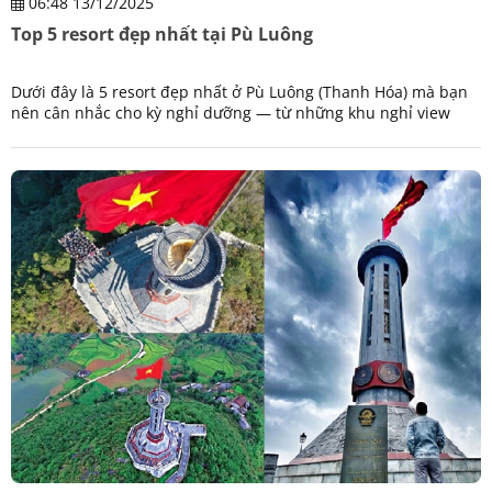
06:48 13/12/2025
Top 5 resort đẹp nhất tại Pù Luông
Dưới đây là 5 resort đẹp nhất ở Pù Luông (Thanh Hóa) mà bạn
nên cân nhắc cho kỳ nghỉ dưỡng — từ những khu nghỉ view
ruộng bậc thang hùng vĩ đến những nơi dịch vụ tốt, có bể bơi
và không gian thư giãn tuyệt vời