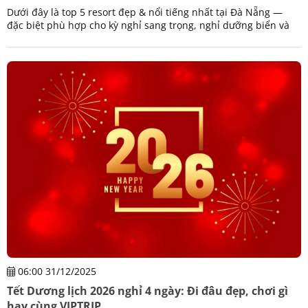
Dưới đây là top 5 resort đẹp & nổi tiếng nhất tại Đà Nẵng —
đặc biệt phù hợp cho kỳ nghỉ sang trọng, nghỉ dưỡng biển và
trải nghiệm đẳng cấp:
06:00 31/12/2025
Tết Dương lịch 2026 nghỉ 4 ngày: Đi đâu đẹp, chơi gì
hay cùng VIPTRIP