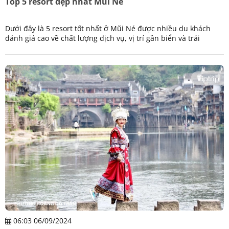
Top 5 resort đẹp nhất Mũi Né
Dưới đây là 5 resort tốt nhất ở Mũi Né được nhiều du khách
đánh giá cao về chất lượng dịch vụ, vị trí gần biển và trải
nghiệm tổng thể — phù hợp cho kỳ nghỉ lãng mạn, gia đình
hoặc thư giãn dài ngày
06:03 06/09/2024