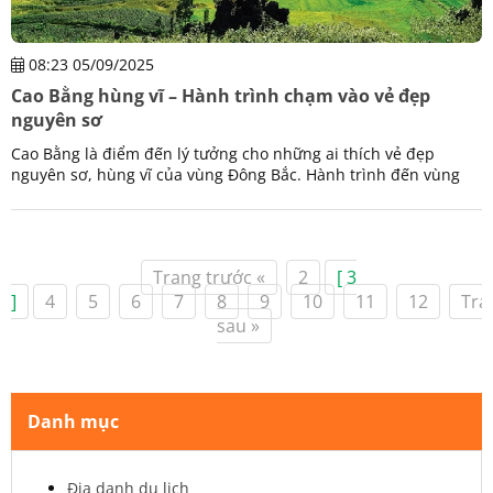
08:23 05/09/2025
Cao Bằng hùng vĩ – Hành trình chạm vào vẻ đẹp
nguyên sơ
Cao Bằng là điểm đến lý tưởng cho những ai thích vẻ đẹp
nguyên sơ, hùng vĩ của vùng Đông Bắc. Hành trình đến vùng
đất này là cơ hội để hòa mình vào thiên nhiên.
Trang trước «
2
[ 3
]
4
5
6
7
8
9
10
11
12
Tra
sau »
Danh mục
Địa danh du lịch