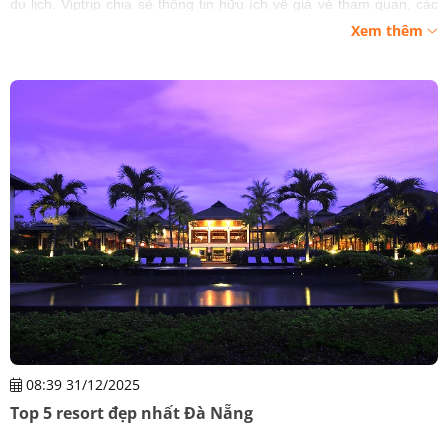
du lịch. Viptrip chia sẻ thông tin hữu ích về giá vé tham quan, các
tuyến điểm du lịch được nhiều du khách yêu thích.
Xem thêm
08:39 31/12/2025
Top 5 resort đẹp nhất Đà Nẵng