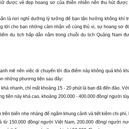
giữ được vẻ đẹp hoang sơ của thiên nhiên nên thu hút được
ắn là nơi nghỉ dưỡng lý tưởng để bạn tận hưởng không khí tr
g tới cho bạn những cảm nhận vô cùng thú vị, sự hoang sơ đ
 điểm du lịch hấp dẫn nằm trong chuỗi du lịch Quảng Nam đ
mạnh mẽ nên việc di chuyển tới địa điểm này không quá khó kh
chọn những phương tiện sau đây:
khá nhanh, chỉ mất khoảng 15 - 20 phút là bạn đã đến đảo. Với
ng tiện này khá cao, khoảng 200.000 - 400.000 đồng/ người tùy 
 trên biển nhẹ nhàng để ngắm khung cảnh và tiết kiệm chi phí, 
là từ 150.000 đồng/ người Việt Nam, 200.000 đồng/ người nư