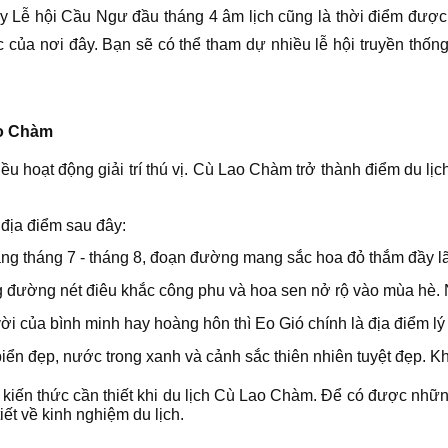
ay Lễ hội Cầu Ngư đầu tháng 4 âm lịch cũng là thời điểm được 
của nơi đây. Bạn sẽ có thể tham dự nhiều lễ hội truyền thống
ao Chàm
u hoạt động giải trí thú vị. Cù Lao Chàm trở thành điểm du lị
 địa điểm sau đây:
g tháng 7 - tháng 8, đoạn đường mang sắc hoa đỏ thắm đầy l
 đường nét điêu khắc công phu và hoa sen nở rộ vào mùa hè. Ng
i của bình minh hay hoàng hôn thì Eo Gió chính là địa điểm lý
 biển đẹp, nước trong xanh và cảnh sắc thiên nhiên tuyệt đẹp.
m kiến thức cần thiết khi du lịch Cù Lao Chàm. Để có được nhữ
iết về kinh nghiệm du lịch.