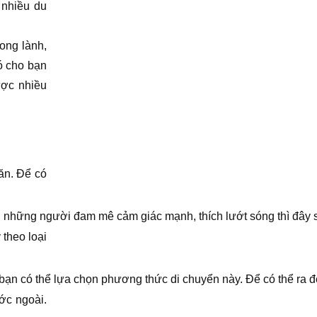
 nhiều du
ong lành,
ó cho bạn
ược nhiều
ăn. Để có
 những người đam mê cảm giác mạnh, thích lướt sóng thì đây sẽ 
theo loại
bạn có thể lựa chọn phương thức di chuyển này. Để có thể ra đ
ớc ngoài.