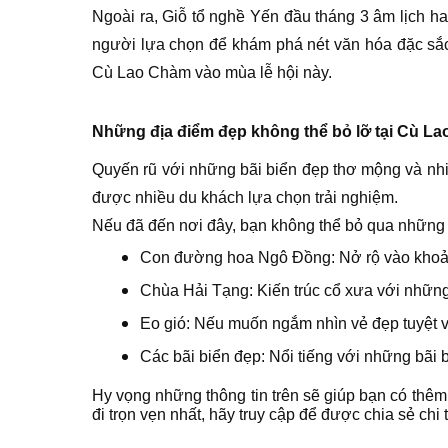
Ngoài ra, Giỗ tổ nghề Yến đầu tháng 3 âm lịch h
người lựa chọn để khám phá nét văn hóa đặc sắc 
Cù Lao Chàm vào mùa lễ hội này.
Những địa điểm đẹp không thể bỏ lỡ tại Cù L
Quyến rũ với những bãi biển đẹp thơ mộng và nhiề
được nhiều du khách lựa chọn trải nghiệm.
Nếu đã đến nơi đây, bạn không thể bỏ qua những
Con đường hoa Ngô Đồng: Nở rộ vào khoản
Chùa Hải Tạng: Kiến trúc cổ xưa với những
Eo gió: Nếu muốn ngắm nhìn vẻ đẹp tuyệt vờ
Các bãi biển đẹp: Nổi tiếng với những bãi
Hy vọng những thông tin trên sẽ giúp bạn có thê
đi trọn vẹn nhất, hãy truy cập
để được chia sẻ chi t