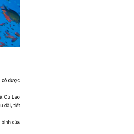
ẽ có được
há Cù Lao
đãi, tiết
 bình của