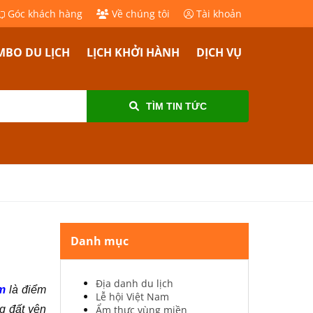
Góc khách hàng
Về chúng tôi
Tài khoản
BO DU LỊCH
LỊCH KHỞI HÀNH
DỊCH VỤ
TÌM TIN TỨC
Danh mục
Địa danh du lịch
m
là điểm
Lễ hội Việt Nam
g đất yên
Ẩm thực vùng miền