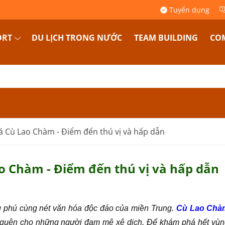
Tuyển dụng
ORT
DU LỊCH TRONG NƯỚC
TEAM BUILDING
COM
 Cù Lao Chàm - Điểm đến thú vị và hấp dẫn
 Chàm - Điểm đến thú vị và hấp dẫn
g phú cùng nét văn hóa độc đáo của miền Trung.
Cù Lao Chà
ó quên cho những người đam mê xê dịch. Để khám phá hết vùn