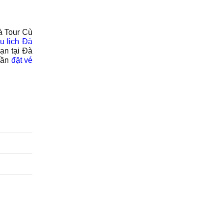
à Tour Cù
 lịch Đà
ạn tại Đà
 cần
đặt vé