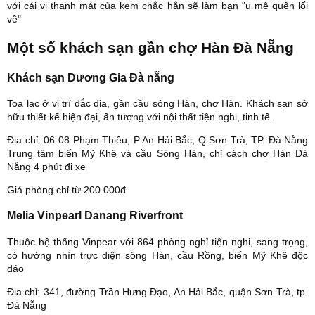
với cái vị thanh mát của kem chắc hẳn sẽ làm bạn "u mê quên lối
về"
Một số khách sạn gần chợ Hàn Đà Nẵng
Khách sạn Dương Gia Đà nẵng
Toạ lạc ở vị trí đắc địa, gần cầu sông Hàn, chợ Hàn. Khách sạn sở
hữu thiết kế hiện đại, ấn tượng với nội thất tiện nghi, tinh tế.
Địa chỉ: 06-08 Phạm Thiều, P An Hải Bắc, Q Sơn Trà, TP. Đà Nẵng
Trung tâm biển Mỹ Khê và cầu Sông Hàn, chỉ cách chợ Hàn Đà
Nẵng 4 phút đi xe
Giá phòng chỉ từ 200.000đ
Melia Vinpearl Danang Riverfront
Thuộc hệ thống Vinpear với 864 phòng nghỉ tiện nghi, sang trọng,
có hướng nhìn trực diện sông Hàn, cầu Rồng, biển Mỹ Khê độc
đáo
Địa chỉ: 341, đường Trần Hưng Đạo, An Hải Bắc, quận Sơn Trà, tp.
Đà Nẵng