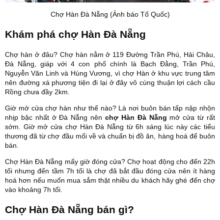
Chợ Hàn Đà Nẵng (Ảnh báo Tổ Quốc)
Khám phá chợ Hàn Đà Nẵng
Chợ hàn ở đâu? Chợ hàn nằm ở 119 Đường Trần Phú, Hải Châu,
Đà Nẵng, giáp với 4 con phố chính là Bạch Đằng, Trần Phú,
Nguyễn Văn Linh và Hùng Vương, vì chợ Hàn ở khu vực trung tâm
nên đường xá phương tiện đi lại ở đây vô cùng thuận lợi cách cầu
Rồng chưa đầy 2km.
Giờ mở cửa chợ hàn như thế nào? Là nơi buôn bán tấp nập nhộn
nhịp bậc nhất ở Đà Nẵng nên
chợ Hàn Đà Nẵng
mở cửa từ rất
sớm. Giờ mở cửa chợ Hàn Đà Nẵng từ 6h sáng lúc này các tiểu
thương đã từ chợ đầu mối về và chuẩn bị đồ ăn, hàng hoá để buôn
bán.
Chợ Hàn Đà Nẵng mấy giờ đóng cửa? Chợ hoạt động cho đến 22h
tối nhưng đến tầm 7h tối là chợ đã bắt đầu đóng cửa nên ít hàng
hoá hơn nếu muốn mua sắm thật nhiều du khách hãy ghé đến chợ
vào khoảng 7h tối.
Chợ Hàn Đà Nẵng bán gì?