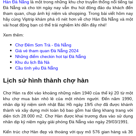
Hàn Đà Nẵng
là một trong những khu chợ truyền thống nổi tiếng tại
Đà Nẵng và cho tới ngày nay vẫn thu hút đông đảo du khách đến
tham quan, chụp ảnh kỷ niệm và shopping.
Trong bài viết hôm nay
hãy cùng Viptrip khám phá rõ nét hơn về chợ Hàn Đà Nẵng và một
vài hoạt động bạn có thể trải nghiệm khi đến đây nhé!
Xem thêm:
Chợ Đêm Sơn Trà - Đà Nẵng
Giá vé tham quan Đà Nẵng 2024
Những điểm checkin hot tại Đà Nẵng
Khu du lịch Bà Nà
Cầu tình yêu Đà Nẵng
Lịch sử hình thành chợ hàn
Chợ Hàn ra đời vào khoảng những năm 1940 của thế kỷ 20 từ một
khu chợ mua bán nhỏ lẻ của một nhóm người. Đến năm 1990,
nhân dịp kỷ niệm sinh nhật Bác Hồ ngày 19/5 chợ đã được khánh
thành và xây dựng mới toàn bộ bao gồm hai tầng khang trang với
diện tích 28.000 m2. Chợ Hàn được khai trương đưa vào sử dụng
nhân dịp kỷ niệm ngày giải phóng Đà Nẵng vào ngày 29/03/1991.
Kiến trúc chợ Hàn đẹp và thoáng với quy mô 576 gian hàng và 36