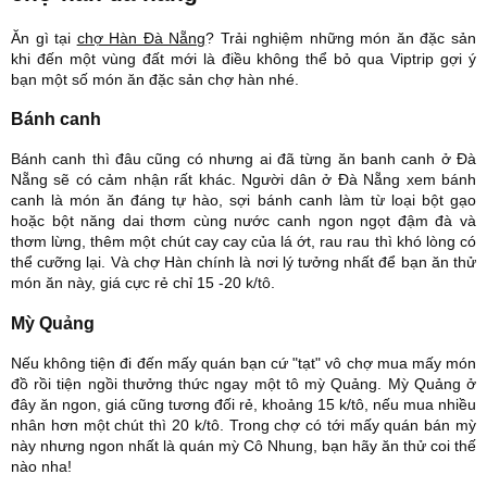
Ăn gì tại
chợ Hàn Đà Nẵng
? Trải nghiệm những món ăn đặc sản
khi đến một vùng đất mới là điều không thể bỏ qua Viptrip gợi ý
bạn một số món ăn đặc sản chợ hàn nhé.
Bánh canh
Bánh canh thì đâu cũng có nhưng ai đã từng ăn banh canh ở Đà
Nẵng sẽ có cảm nhận rất khác. Người dân ở Đà Nẵng xem bánh
canh là món ăn đáng tự hào, sợi bánh canh làm từ loại bột gạo
hoặc bột năng dai thơm cùng nước canh ngon ngọt đậm đà và
thơm lừng, thêm một chút cay cay của lá ớt, rau rau thì khó lòng có
thể cưỡng lại. Và chợ Hàn chính là nơi lý tưởng nhất để bạn ăn thử
món ăn này, giá cực rẻ chỉ 15 -20 k/tô.
Mỳ Quảng
Nếu không tiện đi đến mấy quán bạn cứ "tạt" vô chợ mua mấy món
đồ rồi tiện ngồi thưởng thức ngay một tô mỳ Quảng. Mỳ Quảng ở
đây ăn ngon, giá cũng tương đối rẻ, khoảng 15 k/tô, nếu mua nhiều
nhân hơn một chút thì 20 k/tô. Trong chợ có tới mấy quán bán mỳ
này nhưng ngon nhất là quán mỳ Cô Nhung, bạn hãy ăn thử coi thế
nào nha!