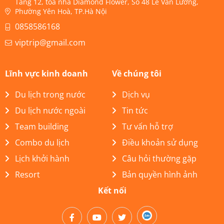
Tầng 12, tòa nhà Diamond Flower, Số 48 Lê Văn Lương,
Phường Yên Hoà, TP.Hà Nội
0858586168
viptrip@gmail.com
Lĩnh vực kinh doanh
Về chúng tôi
Du lịch trong nước
Dịch vụ
Du lịch nước ngoài
Tin tức
Team building
Tư vấn hỗ trợ
Combo du lịch
Điều khoản sử dụng
Lịch khởi hành
Câu hỏi thường gặp
Resort
Bản quyền hình ảnh
Kết nối