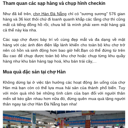
Tham quan các sạp hàng và chụp hình checkin
Như đã kể trên,
chợ Hàn Đà Nẵng
chỉ có "sương sương" 576 gian
hàng và 36 kiot thôi chứ đi loanh quanh khắp các tầng chợ thì cũng
mất cả tiếng đồng hồ rồi, chưa kể là mình phải xem mặt hàng giá
cả thế này kia nha.
Các sạp chợ được bày trí vô cùng đẹp mắt và đa dạng về mặt
hàng với các ánh đèn điện lấp lánh khiến cho toàn bộ khu chợ trở
nên có hồn và sinh động hơn bao giờ hết.Bạn có thể đứng từ trên
lầu cao để chụp được toàn bộ khu chợ hoặc chụp từng khu quầy
hàng như khu bán hàng tạp hoá, khu bán trái cây,...
Mua quà đặc sản tại chợ Hàn
Không dừng lại ở việc tận hưởng các hoạt động ăn uống của chợ
Hàn mà bạn còn có thể lựa mua hải sản của thành phố biển. Tuy
với món quà nhỏ bé những tình cảm của bạn đối với người thân
mến sẽ kéo gần nhau hơn nữa đó, đừng quên mua quà tặng người
thân ngay tại chợ Hàn Đà Nẵng bạn nha!