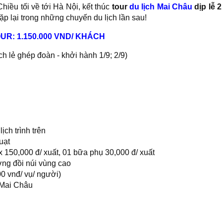
iều tối về tới Hà Nội, kết thúc
tour
du lịch Mai Châu
dịp lễ 2
p lại trong những chuyến du lịch lần sau!
UR: 1.150.000 VND/ KHÁCH
h lẻ ghép đoàn - khởi hành 1/9; 2/9)
ịch trình trên
uạt
x 150,000 đ/ xuất, 01 bữa phụ 30,000 đ/ xuất
ờng đồi núi vùng cao
00 vnđ/ vụ/ người)
 Mai Châu