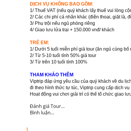
DỊCH VỤ KHÔNG BAO GỒM:
1/ Thuế VAT (nếu quý khách lấy thuế vui lòng c
2/ Các chi phí cá nhân khác (điện thoại, giặt là, 
3/ Phụ trội nếu ngủ phòng riêng
4/ Giao lưu lửa trại + 150.000 vnđ/ khách
TRẺ EM:
1/ Dưới 5 tuổi miễn phí giá tour (ăn ngủ cùng bố
2/ Từ 5-10 tuổi tính 50% giá tour
3/ Từ trên 10 tuổi tính 100%
THAM KHẢO THÊM
Viptrip đáp ứng yêu cầu của quý khách về du lị
đi theo hình thức tự túc, Viptrip cung cấp dịch vụ
Hoạt động vui chơi giải trí có thể tổ chức giao lư
Đánh giá Tour...
Bình luận...