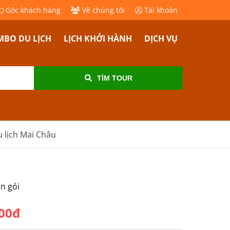
Góc khách hàng
Về chúng tôi
Tài khoản
BO DU LỊCH
LỊCH KHỞI HÀNH
DỊCH VỤ
TÌM TOUR
 lịch Mai Châu
ọn gói
000đ