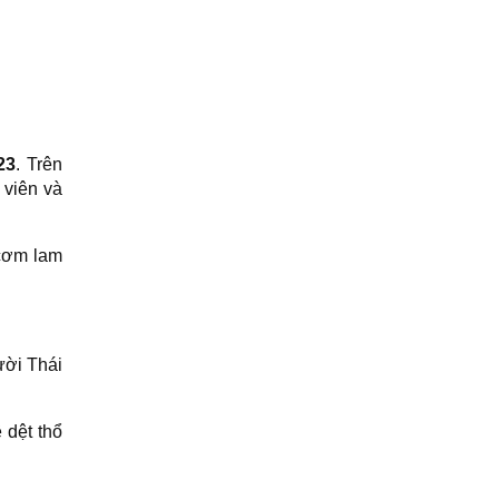
23
. Trên
 viên và
cơm lam
ười Thái
 dệt thổ