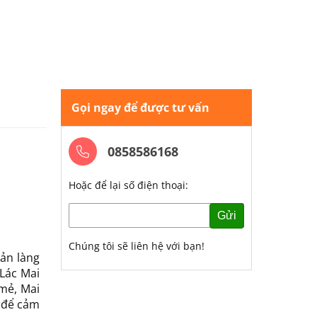
Gọi ngay để được tư vấn
0858586168
Hoặc để lại số điện thoại:
Gửi
Chúng tôi sẽ liên hệ với bạn!
ản làng
Lác Mai
 mẻ, Mai
để cảm