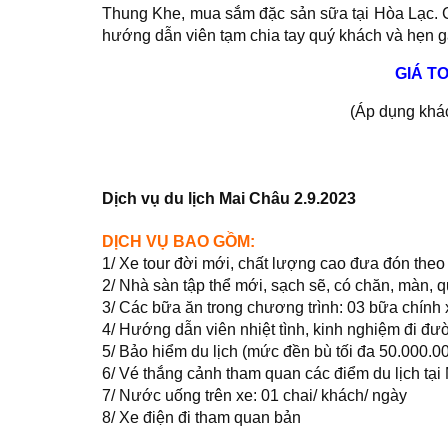
Thung Khe, mua sắm đặc sản sữa tại Hòa Lạc. Ch
hướng dẫn viên tạm chia tay quý khách và hẹn gặ
GIÁ TO
(Áp dụng khác
Dịch vụ du lịch Mai Châu 2.9.2023
DỊCH VỤ BAO GỒM:
1/ Xe tour đời mới, chất lượng cao đưa đón theo l
2/ Nhà sàn tập thể mới, sạch sẽ, có chăn, màn, q
3/ Các bữa ăn trong chương trình: 03 bữa chính 
4/ Hướng dẫn viên nhiệt tình, kinh nghiệm đi đư
5/ Bảo hiểm du lịch (mức đền bù tối đa 50.000.0
6/ Vé thắng cảnh tham quan các điểm du lịch tại
7/ Nước uống trên xe: 01 chai/ khách/ ngày
8/ Xe điện đi tham quan bản