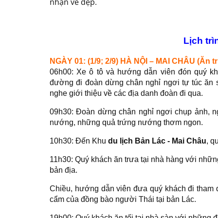
nhận vẻ đẹp.
Lịch tr
NGÀY 01: (1/9; 2/9) HÀ NỘI – MAI CHÂU (Ăn trư
06h00: Xe ô tô và hướng dẫn viên đón quý kh
đường đi đoàn dừng chân nghỉ ngơi tự túc ăn s
nghe giới thiệu về các địa danh đoàn đi qua.
09h30: Đoàn dừng chân nghỉ ngơi chụp ảnh, n
nướng, những quả trứng nướng thơm ngon.
10h30: Đến Khu
du lịch Bản Lác - Mai Châu
, q
11h30: Quý khách ăn trưa tại nhà hàng với nhữ
bản địa.
Chiều, hướng dẫn viên đưa quý khách đi tham 
cẩm của đồng bào người Thái tại bản Lác.
19h00: Quý khách ăn tối tại nhà sàn với những 