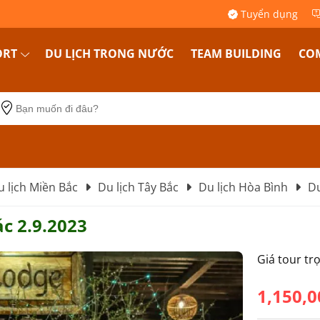
Tuyển dụng
ORT
DU LỊCH TRONG NƯỚC
TEAM BUILDING
COM
u lịch Miền Bắc
Du lịch Tây Bắc
Du lịch Hòa Bình
Du
ác 2.9.2023
Giá tour tr
1,150,