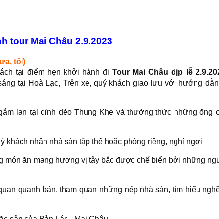
ình tour Mai Châu 2.9.2023
a, tối)
ách tại điểm hẹn khởi hành đi
Tour Mai Châu dịp lễ 2.9.20
áng tại Hoà Lạc, Trên xe, quý khách giao lưu với hướng dẫn
gắm lan tại đỉnh đèo Thung Khe và thưởng thức những ống 
uý khách nhận nhà sàn tập thể hoặc phòng riêng, nghỉ ngơi
ng món ăn mang hương vị tây bắc được chế biển bởi những ng
quan quanh bản, tham quan những nếp nhà sàn, tìm hiểu nghề
đặc sản của Bản Lác - Mai Châu.