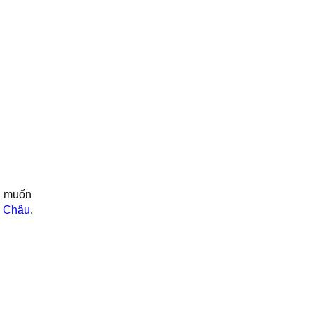
ch muốn
i Châu
.