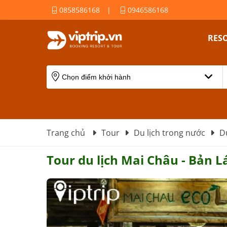
0858586168
|
0946586168
RES
Trang chủ
Tour
Du lịch trong nước
D
Tour du lịch Mai Châu - Bản L