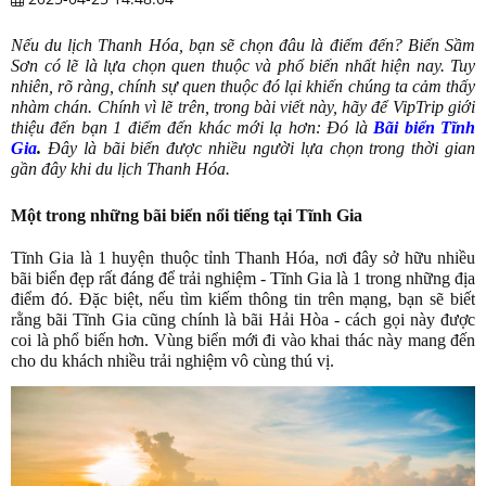
Nếu du lịch Thanh Hóa, bạn sẽ chọn đâu là điểm đến? Biển Sầm
Sơn có lẽ là lựa chọn quen thuộc và phổ biến nhất hiện nay. Tuy
nhiên, rõ ràng, chính sự quen thuộc đó lại khiến chúng ta cảm thấy
nhàm chán. Chính vì lẽ trên, trong bài viết này, hãy để VipTrip giới
thiệu đến bạn 1 điểm đến khác mới lạ hơn: Đó là
Bãi biển Tĩnh
Gia
.
Đây là bãi biển được nhiều người lựa chọn trong thời gian
gần đây khi du lịch Thanh Hóa.
Một trong những bãi biển nổi tiếng tại Tĩnh Gia
Tĩnh Gia là 1 huyện thuộc tỉnh Thanh Hóa, nơi đây sở hữu nhiều
bãi biển đẹp rất đáng để trải nghiệm - Tĩnh Gia là 1 trong những địa
điểm đó. Đặc biệt, nếu tìm kiếm thông tin trên mạng, bạn sẽ biết
rằng bãi Tĩnh Gia cũng chính là bãi Hải Hòa - cách gọi này được
coi là phổ biến hơn. Vùng biển mới đi vào khai thác này mang đến
cho du khách nhiều trải nghiệm vô cùng thú vị.