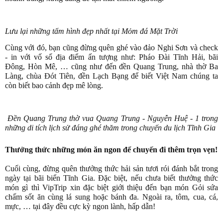
Lưu lại những tấm hình đẹp nhất tại Mỏm đá Mặt Trời
Cùng với đó, bạn cũng đừng quên ghé vào đảo Nghi Sơn và check
- in với vố số địa điểm ấn tượng như: Pháo Đài Tĩnh Hải, bãi
Đông, Hòn Mê, … cũng như đến đền Quang Trung, nhà thờ Ba
Làng, chùa Đót Tiên, đền Lạch Bạng để biết Việt Nam chúng ta
còn biết bao cảnh đẹp mê lòng.
Đền Quang Trung thờ vua Quang Trung - Nguyễn Huệ - 1 trong
những di tích lịch sử đáng ghé thăm trong chuyến du lịch Tĩnh Gia
Thưởng thức những món ăn ngon để chuyến đi thêm trọn vẹn!
Cuối cùng, đừng quên thưởng thức hải sản tươi rói đánh bắt trong
ngày tại bãi biển Tĩnh Gia. Đặc biệt, nếu chưa biết thưởng thức
món gì thì VipTrip xin đặc biệt giới thiệu đến bạn món Gỏi sứa
chấm sốt ăn cùng lá sung hoặc bánh đa. Ngoài ra, tôm, cua, cá,
mực, … tại đây đều cực kỳ ngon lành, hấp dẫn!