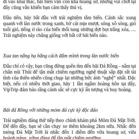
đi vào khai thác, bãi biển vẫn còn khá hoang sơ, nhưng vui chơi tại
đây cũng vẫn khiến bạn cảm thấy thú vị.
Đầu tiên, hãy bắt đầu với trải nghiệm tắm biển. Cảnh sắc xung
quanh với làn nước trong xanh, bờ cát mịn mượt, sóng xô sóng, gió
tuổi gió, tiếng rì rào của biển thổi tung những đợt bọt trắng xóa, …
Trải nghiệm này chẳng giống với bất cứ bãi biển nào.
Xua tan nắng hạ bằng cách đắm mình trong làn nước biển
Đâu chỉ có vậy, bạn cũng đừng quên tìm đến bãi Đá Rồng - nằm tại
chân núi Thủi để tận mắt chiêm ngưỡng nghệ thuật sắp đặt rất tài
tình của thiên nhiên cũng chụp lại những bức ảnh “nghệ” nhất. Đặc
biệt, nếu có nhiều thời gian, hãy 1 lần ngắm hoàng hôn tại đây,
VipTrip đảm bảo rằng cảnh sắc sẽ cực kỳ ấn tượng và huy hoàng.
Bãi đá Rồng với những mỏm đá cực kỳ độc đáo
Trải nghiệm đáng thử tiếp theo chính khám phá Mỏm Đá Mặt Trời.
Để đến đây, bạn sẽ cần chạy xe thêm khoảng 2km nữa. Nhắc đến
mỏng Đá Mặt Trời là nhắc đến 1 điểm đến vừa hoang sơ, vừa
hoành tráng, xứng đáng để tận mắt chiêm ngưỡng.