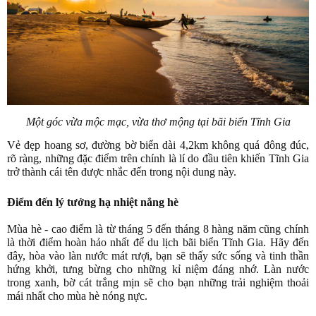
Một góc vừa mộc mạc, vừa thơ mộng tại bãi biển Tĩnh Gia
Vẻ đẹp hoang sơ, đường bờ biển dài 4,2km không quá đông đúc,
rõ ràng, những đặc điểm trên chính là lí do đầu tiên khiến Tĩnh Gia
trở thành cái tên được nhắc đến trong nội dung này.
Điểm đến lý tưởng hạ nhiệt nắng hè
Mùa hè - cao điểm là từ tháng 5 đến tháng 8 hàng năm cũng chính
là thời điểm hoàn hảo nhất để du lịch bãi biển Tĩnh Gia. Hãy đến
đây, hòa vào làn nước mát rượi, bạn sẽ thấy sức sống và tinh thần
hứng khởi, tưng bừng cho những kỉ niệm đáng nhớ. Làn nước
trong xanh, bờ cát trắng mịn sẽ cho bạn những trải nghiệm thoải
mái nhất cho mùa hè nóng nực.