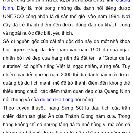
Ninh
. Đây là một trong những địa danh nổi tiếng được
UNESCO công nhận là di sản thế giới vào năm 1994. Nơi
đây đã trở thành điểm đến được đông đảo du khách trong
và ngoài nước đặc biệt yêu thích.
Sở dĩ nguồn gốc của cái tên độc đáo này do một nhà khoa
học người Pháp đã đến thăm vào năm 1901 đã quá ngạc
nhiên bởi vẻ đẹp của hang nên đã đặt tên là “Grotte de la
surprise” có nghĩa tiếng Việt là ngạc nhiên, sửng sốt. Tuy
nhiên mãi đến những năm 2000 thì địa danh này mới được
quảng bá du lịch mạnh mẽ để trở thành điểm đến không thể
thiếu trong chuỗi các điểm thăm quan đẹp của Quảng Ninh
nói chung và của
du lịch Hạ Long
nói riêng.
Theo truyền thuyết, hang Sửng Sốt là dấu tích của trận
chiến đánh tan giặc Ân của Thánh Gióng năm xưa. Trong
hang không chỉ có những tảng đá to nhỏ hùng vĩ mà còn có
những ao hồ nhỏ được tạo ra từ dấu chân ngựa năm xưa