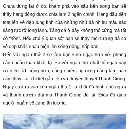
Chưa dừng lại ở đó, khám phá vào sâu bên trong bạn sẽ
thấy hang động được chia làm 2 ngăn chính. Hang đầu tiên
toát lên vẻ đẹp lung linh của những nhũ đá nhiều màu sắc
sáng rực rỡ long lanh. Tảng đá ở đây không thô cứng mà rất
có “hồn”. Nếu chú ý quan sát bạn sẽ thấy mỗi tượng đá có
vẻ đẹp khác nhau hiện lên sống động, hấp dẫn.
Đến với ngăn thứ 2 sẽ làm bạn kinh ngạc hơn với phong
cảnh hoàn toàn khác lạ. So với ngăn thứ nhất thì ngăn này
có diện tích rộng hơn, càng chiêm ngưỡng càng làm bạn
cảm thấy các chi tiết gắn liền với truyền thuyết Thánh Gióng.
Ngay cửa ra vào của ngăn thứ 2 là khối đá hình chú ngựa
và thanh gươm dài mà Thánh Gióng để lại. Điều đó giúp
người ngắm vô cùng ấn tượng.