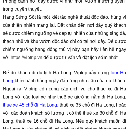
Phong cảnh nơi đây được ví như một “vườn thượng uyển”
trong truyền thuyết.
Hang Sửng Sốt là một kiệt tác nghệ thuật độc đáo, hùng vĩ
của thiên nhiên mang lại. Đặt chân đến nơi đây quý khách
sẽ được chiêm ngưỡng vẻ đẹp tự nhiên của những tảng đá,
thạch nhũ và khu vườn độc đáo chỉ có tại nơi đây. Để được
chiêm ngưỡng hang động thú vị này bạn hãy liên hệ ngay
với
https://viptrip.vn
để được tư vấn và đặt lịch sớm nhất.
Để du khách đi du lịch Hạ Long, Viptrip xây dựng
tour Hạ
Long
khởi hành hàng ngày đáp ứng nhu cầu của du khách.
Ngoài ra, Viptrip còn cung cấp dịch vụ cho thuê xe đi Hạ
Long với các loại xe như thuê xe giường nằm đi Hạ Long,
thuê xe 45 chỗ đi Hạ Long
, thuê xe 35 chỗ đi Hạ Long, hoặc
với các đoàn khách số lượng ít có thể thuê xe 30 chỗ đi Hạ
Long, thuê xe 16 chỗ đi Hạ Long. Nếu quý khách muốn đi