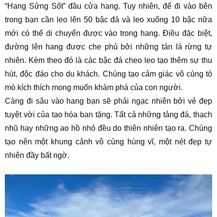
“Hang Sửng Sốt” đầu cửa hang. Tuy nhiên, để đi vào bên
trong bạn cần leo lên 50 bậc đá và leo xuống 10 bậc nữa
mới có thể di chuyển được vào trong hang. Điều đặc biệt,
đường lên hang được che phủ bởi những tán lá rừng tự
nhiên. Kèm theo đó là các bậc đá cheo leo tạo thêm sự thu
hút, độc đáo cho du khách. Chúng tạo cảm giác vô cùng tò
mò kích thích mong muốn khám phá của con người.
Càng đi sâu vào hang bạn sẽ phải ngạc nhiên bởi vẻ đẹp
tuyệt vời của tạo hóa ban tặng. Tất cả những tảng đá, thạch
nhũ hay những ao hồ nhỏ đều do thiên nhiên tạo ra. Chúng
tạo nên một khung cảnh vô cùng hùng vĩ, một nét đẹp tự
nhiên đầy bất ngờ.