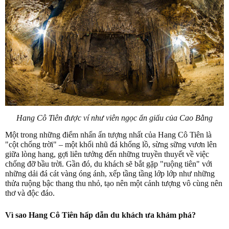
Hang Cô Tiên được ví như viên ngọc ẩn giấu của Cao Bằng
Một trong những điểm nhấn ấn tượng nhất của Hang Cô Tiên là
"cột chống trời" – một khối nhũ đá khổng lồ, sừng sững vươn lên
giữa lòng hang, gợi liên tưởng đến những truyền thuyết về việc
chống đỡ bầu trời. Gần đó, du khách sẽ bắt gặp "ruộng tiên" với
những dải đá cát vàng óng ánh, xếp tầng tầng lớp lớp như những
thửa ruộng bậc thang thu nhỏ, tạo nên một cảnh tượng vô cùng nên
thơ và độc đáo.
Vì sao Hang Cô Tiên hấp dẫn du khách ưa khám phá?