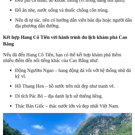
Đèn pin cá nhân, áo khoác mỏng (vì trong hang hơi lạnh).
Đồ ăn nhẹ, nước uống và thuốc chống côn trùng.
Nếu đi tự túc, nên có hướng dẫn viên bản địa hoặc người dân
địa phương dẫn đường.
Kết hợp Hang Cô Tiên với hành trình du lịch khám phá Cao
Bằng
Nếu đã đến Hang Cô Tiên, bạn có thể kết hợp khám phá thêm
nhiều điểm đến nổi tiếng khác của Cao Bằng như:
Động Ngườm Ngao – hang động đá vôi với hệ thống nhũ đá
kỳ vĩ.
Hồ Thang Hen – hồ nước trên núi đẹp như tranh vẽ.
Di tích Pác Bó – địa danh lịch sử thiêng liêng.
Thác Bản Giốc – thác nước lớn và đẹp nhất Việt Nam.