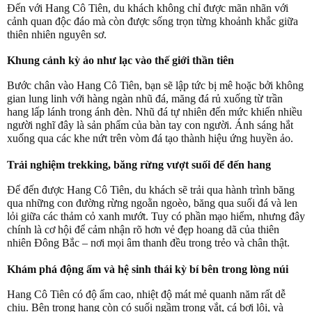
Đến với Hang Cô Tiên, du khách không chỉ được mãn nhãn với
cảnh quan độc đáo mà còn được sống trọn từng khoảnh khắc giữa
thiên nhiên nguyên sơ.
Khung cảnh kỳ ảo như lạc vào thế giới thần tiên
Bước chân vào Hang Cô Tiên, bạn sẽ lập tức bị mê hoặc bởi không
gian lung linh với hàng ngàn nhũ đá, măng đá rủ xuống từ trần
hang lấp lánh trong ánh đèn. Nhũ đá tự nhiên đến mức khiến nhiều
người nghĩ đây là sản phẩm của bàn tay con người. Ánh sáng hắt
xuống qua các khe nứt trên vòm đá tạo thành hiệu ứng huyền ảo.
Trải nghiệm trekking, băng rừng vượt suối để đến hang
Để đến được Hang Cô Tiên, du khách sẽ trải qua hành trình băng
qua những con đường rừng ngoằn ngoèo, băng qua suối đá và len
lỏi giữa các thảm cỏ xanh mướt. Tuy có phần mạo hiểm, nhưng đây
chính là cơ hội để cảm nhận rõ hơn vẻ đẹp hoang dã của thiên
nhiên Đông Bắc – nơi mọi âm thanh đều trong trẻo và chân thật.
Khám phá động ẩm và hệ sinh thái kỳ bí bên trong lòng núi
Hang Cô Tiên có độ ẩm cao, nhiệt độ mát mẻ quanh năm rất dễ
chịu. Bên trong hang còn có suối ngầm trong vắt, cá bơi lội, và