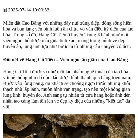
2025-07-14 10:00:33
Miền đất Cao Bằng với những dãy núi trùng điệp, dòng sông hiền
hòa và bản làng yên bình luôn ẩn chứa vô vàn điều kỳ diệu của tạo
hóa. Trong số đó, Hang Cô Tiên ở huyện Trùng Khánh như một
viên ngọc thô được mài giũa tinh xảo, mang trong mình vẻ đẹp
huyền ảo, lung linh tựa như bước ra từ những câu chuyện cổ tích.
Đôi nét về Hang Cô Tiên – Viên ngọc ẩn giấu của Cao Bằng
Hang Cô Tiên
được ví như một tác phẩm nghệ thuật của tạo hóa
với hệ thống nhũ đá độc đáo được hình thành qua hàng triệu năm.
Bước vào lòng hang, du khách sẽ choáng ngợp trước những khối
thạch nhũ lấp lánh, muôn hình vạn trạng, tạo nên một không gian
lung linh, huyền ảo. Ánh sáng tự nhiên từ cửa hang hoặc ánh đèn
nhân tạo càng làm tôn lên vẻ đẹp kỳ diệu của những "kiệt tác" đá
vôi.