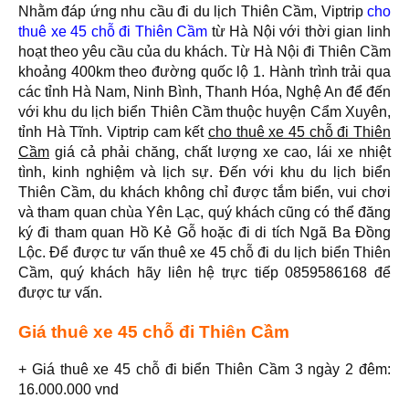
Nhằm đáp ứng nhu cầu đi du lịch Thiên Cầm, Viptrip
cho
thuê xe 45 chỗ đi Thiên Cầm
từ Hà Nội với thời gian linh
hoạt theo yêu cầu của du khách. Từ Hà Nội đi Thiên Cầm
khoảng 400km theo đường quốc lộ 1. Hành trình trải qua
các tỉnh Hà Nam, Ninh Bình, Thanh Hóa, Nghệ An để đến
với khu du lịch biển Thiên Cầm thuộc huyện Cẩm Xuyên,
tỉnh Hà Tĩnh. Viptrip cam kết
cho thuê xe 45 chỗ đi Thiên
Cầm
giá cả phải chăng, chất lượng xe cao, lái xe nhiệt
tình, kinh nghiệm và lịch sự. Đến với khu du lịch biển
Thiên Cầm, du khách không chỉ được tắm biển, vui chơi
và tham quan chùa Yên Lạc, quý khách cũng có thể đăng
ký đi tham quan Hồ Kẻ Gỗ hoặc đi di tích Ngã Ba Đồng
Lộc. Để được tư vấn thuê xe 45 chỗ đi du lịch biển Thiên
Cầm, quý khách hãy liên hệ trực tiếp 0859586168 để
được tư vấn.
Giá thuê xe 45 chỗ đi Thiên Cầm
+ Giá thuê xe 45 chỗ đi biển Thiên Cầm 3 ngày 2 đêm:
16.000.000 vnd