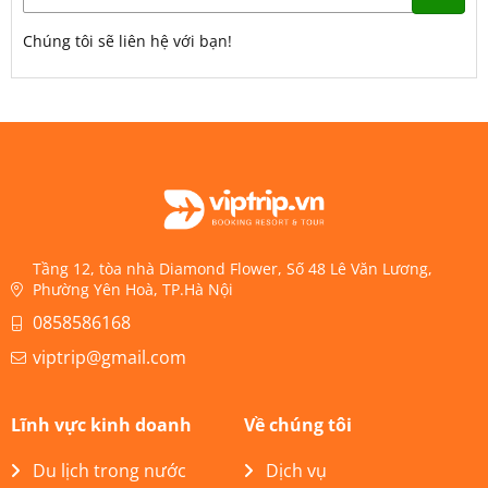
Chúng tôi sẽ liên hệ với bạn!
Tầng 12, tòa nhà Diamond Flower, Số 48 Lê Văn Lương,
Phường Yên Hoà, TP.Hà Nội
0858586168
viptrip@gmail.com
Lĩnh vực kinh doanh
Về chúng tôi
Du lịch trong nước
Dịch vụ