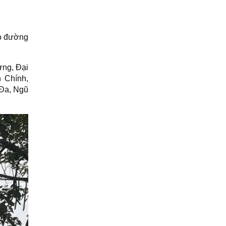
eo đường
ưng, Đại
 Chính,
 Đa, Ngũ