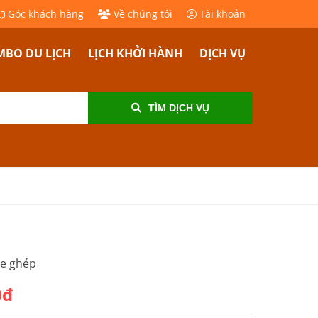
Góc khách hàng
Về chúng tôi
Tài khoản
BO DU LỊCH
LỊCH KHỞI HÀNH
DỊCH VỤ
TÌM DỊCH VỤ
xe ghép
0đ