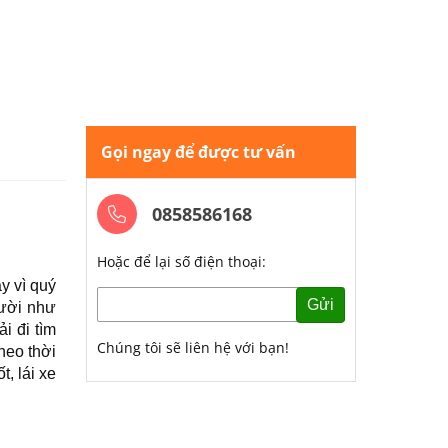
Gọi ngay để được tư vấn
0858586168
Hoặc để lại số điện thoại:
y vì quý
Gửi
gười như
i đi tìm
Chúng tôi sẽ liên hệ với bạn!
heo thời
, lái xe