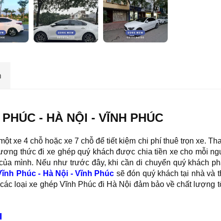
n
PHÚC - HÀ NỘI - VĨNH PHÚC
ột xe 4 chỗ hoặc xe 7 chỗ để tiết kiệm chi phí thuê trọn xe. Tha
phương thức đi xe ghép quý khách được chia tiền xe cho mỗi n
 của mình. Nếu như trước đây, khi cần di chuyển quý khách phả
Vĩnh Phúc - Hà Nội
- Vĩnh Phúc
sẽ đón quý khách tại nhà và t
các loại xe ghép Vĩnh Phúc đi Hà Nội đảm bảo về chất lượng tốt
I