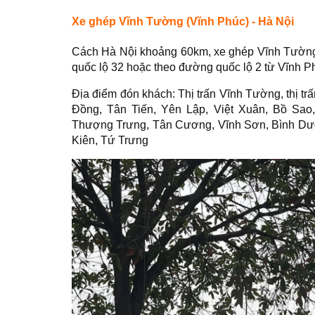
Xe ghép Vĩnh Tường (Vĩnh Phúc) - Hà Nội
Cách Hà Nội khoảng 60km, xe ghép Vĩnh Tường 
quốc lộ 32 hoặc theo đường quốc lộ 2 từ Vĩnh P
Địa điểm đón khách: Thị trấn Vĩnh Tường, thị 
Đồng, Tân Tiến, Yên Lập, Việt Xuân, Bồ Sao
Thượng Trưng, Tân Cương, Vĩnh Sơn, Bình Dươ
Kiên, Tứ Trưng