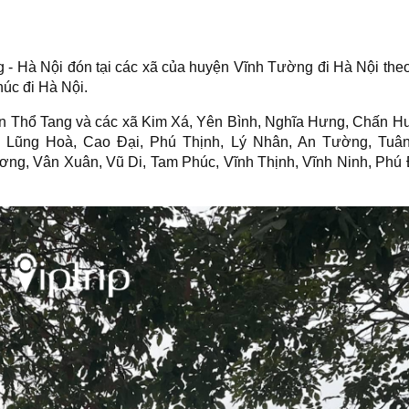
- Hà Nội đón tại các xã của huyện Vĩnh Tường đi Hà Nội th
húc đi Hà Nội.
trấn Thổ Tang và các xã Kim Xá, Yên Bình, Nghĩa Hưng, Chấn H
, Lũng Hoà, Cao Đại, Phú Thịnh, Lý Nhân, An Tường, Tuân
ng, Vân Xuân, Vũ Di, Tam Phúc, Vĩnh Thịnh, Vĩnh Ninh, Phú