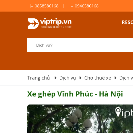
0858586168
|
0946586168
RES
Trang chủ
Dịch vụ
Cho thuê xe
Dịch 
Xe ghép Vĩnh Phúc - Hà Nội