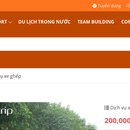
Tuyển dụng
ORT
DU LỊCH TRONG NƯỚC
TEAM BUILDING
COM
vụ xe ghép
Dịch vụ 
200,00