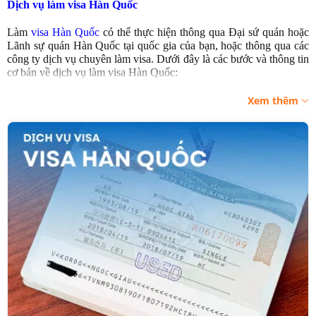
Dịch vụ làm visa Hàn Quốc
Làm
visa Hàn Quốc
có thể thực hiện thông qua Đại sứ quán hoặc
Lãnh sự quán Hàn Quốc tại quốc gia của bạn, hoặc thông qua các
công ty dịch vụ chuyên làm visa. Dưới đây là các bước và thông tin
cơ bản về dịch vụ làm visa Hàn Quốc:
1.
Loại visa Hàn Quốc phổ biến
:
Xem thêm
Visa du lịch (C-3-9)
: Dành cho những người muốn đến Hàn
Quốc du lịch trong thời gian ngắn (dưới 90 ngày).
Visa thăm thân (C-3-1)
: Dành cho những người có người
thân là công dân Hàn Quốc hoặc người nước ngoài đang cư
trú hợp pháp tại Hàn Quốc.
Visa du học (D-2)
: Dành cho những người muốn đến Hàn
Quốc học tập dài hạn.
Visa làm việc (E-7)
: Dành cho những người đến Hàn Quốc
làm việc theo hợp đồng với doanh nghiệp Hàn Quốc.