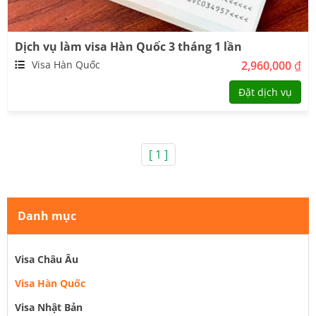
Dịch vụ làm visa Hàn Quốc 3 tháng 1 lần
Visa Hàn Quốc
2,960,000
₫
Đặt dịch vụ
2.
Thủ tục làm visa Hàn Quốc
:
Hồ sơ xin visa Hàn Quốc thường bao gồm:
[ 1 ]
Hộ chiếu gốc
: Hộ chiếu còn hạn ít nhất 6 tháng kể từ ngày
nộp đơn.
Đơn xin visa
: Điền đầy đủ thông tin và ký tên.
Ảnh thẻ
: 1-2 ảnh kích thước 3.5 x 4.5 cm, nền trắng, chụp
Danh mục
trong vòng 6 tháng.
Chứng minh tài chính
: Sao kê tài khoản ngân hàng, sổ tiết
kiệm, hoặc các tài liệu chứng minh tài chính khác.
Visa Châu Âu
Giấy tờ chứng minh công việc
: Giấy xác nhận công việc,
hợp đồng lao động, hoặc giấy đăng ký kinh doanh (nếu tự
Visa Hàn Quốc
làm chủ).
Visa Nhật Bản
Lịch trình du lịch chi tiết
: Nếu xin visa du lịch.