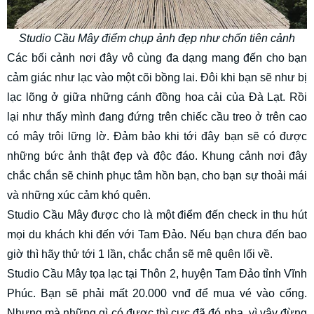
Studio Cầu Mây điểm chụp ảnh đẹp như chốn tiên cảnh
Các bối cảnh nơi đây vô cùng đa dạng mang đến cho bạn
cảm giác như lạc vào một cõi bồng lai. Đôi khi bạn sẽ như bị
lạc lõng ở giữa những cánh đồng hoa cải của Đà Lạt. Rồi
lại như thấy mình đang đứng trên chiếc cầu treo ở trên cao
có mây trôi lững lờ. Đảm bảo khi tới đây bạn sẽ có được
những bức ảnh thật đẹp và độc đáo. Khung cảnh nơi đây
chắc chắn sẽ chinh phục tâm hồn bạn, cho bạn sự thoải mái
và những xúc cảm khó quên.
Studio Cầu Mây được cho là một điểm đến check in thu hút
mọi du khách khi đến với Tam Đảo. Nếu bạn chưa đến bao
giờ thì hãy thử tới 1 lần, chắc chắn sẽ mê quên lối về.
Studio Cầu Mây tọa lạc tại Thôn 2, huyện Tam Đảo tỉnh Vĩnh
Phúc. Bạn sẽ phải mất 20.000 vnđ để mua vé vào cổng.
Nhưng mà những gì có được thì cực đã đó nha, vì vậy đừng