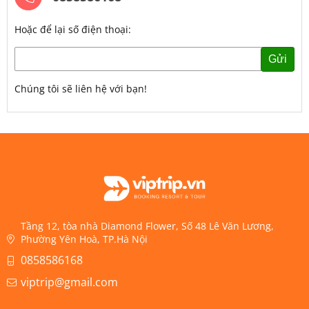
Hoặc để lại số điện thoại:
Gửi
Chúng tôi sẽ liên hệ với bạn!
Tầng 12, tòa nhà Diamond Flower, Số 48 Lê Văn Lương,
Phường Yên Hoà, TP.Hà Nội
0858586168
viptrip@gmail.com