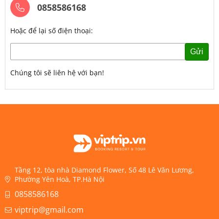
0858586168
Hoặc để lại số điện thoại:
Gửi
Chúng tôi sẽ liên hệ với bạn!
Tầng 12, tòa nhà Diamond Flower, Số 48 Lê Văn Lương,
Phường Yên Hoà, TP.Hà Nội
0858586168
viptrip@gmail.com