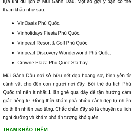
lựa khi du lịch ở Mũi Gành Dầu. Một số gợi ý bạn có thể
tham khảo như sau:
VinOasis Phú Quốc.
Vinholidays Fiesta Phú Quốc.
Vinpearl Resort & Golf Phú Quốc.
Vinpearl Discovery Wonderworld Phú Quốc.
Crowne Plaza Phu Quoc Starbay.
Mũi Gành Dầu nơi sở hữu nét đẹp hoang sơ, bình yên từ
cảnh vật cho đến con người nơi đây. Bởi thế du lịch Phú
Quốc thì nên ít nhất 1 lần ghé qua đây để tận hưởng cảm
giác riêng tư. Đồng thời khám phá nhiều cảnh đẹp tự nhiên
do thiên nhiên trao tặng. Chắc chắn đây sẽ là chuyến du lịch
nghỉ dưỡng và khám phá ấn tượng khó quên.
THAM KHẢO THÊM