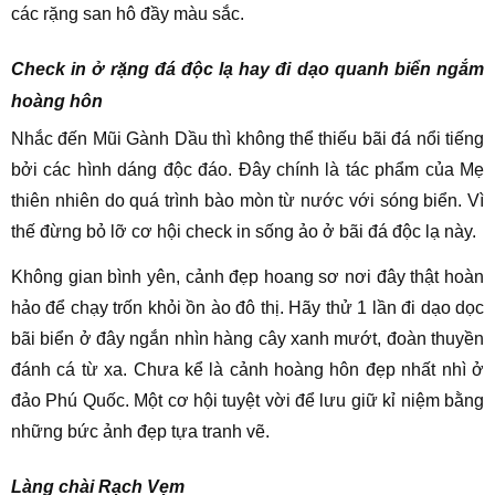
các rặng san hô đầy màu sắc.
Check in ở rặng đá độc lạ hay đi dạo quanh biển ngắm
hoàng hôn
Nhắc đến Mũi Gành Dầu thì không thể thiếu bãi đá nổi tiếng
bởi các hình dáng độc đáo. Đây chính là tác phẩm của Mẹ
thiên nhiên do quá trình bào mòn từ nước với sóng biển. Vì
thế đừng bỏ lỡ cơ hội check in sống ảo ở bãi đá độc lạ này.
Không gian bình yên, cảnh đẹp hoang sơ nơi đây thật hoàn
hảo để chạy trốn khỏi ồn ào đô thị. Hãy thử 1 lần đi dạo dọc
bãi biển ở đây ngắn nhìn hàng cây xanh mướt, đoàn thuyền
đánh cá từ xa. Chưa kể là cảnh hoàng hôn đẹp nhất nhì ở
đảo Phú Quốc. Một cơ hội tuyệt vời để lưu giữ kỉ niệm bằng
những bức ảnh đẹp tựa tranh vẽ.
Làng chài Rạch Vẹm