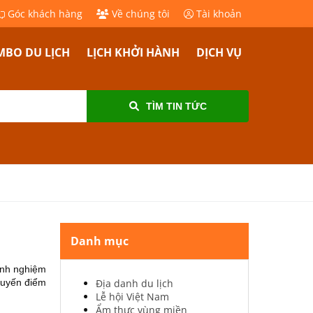
Góc khách hàng
Về chúng tôi
Tài khoản
BO DU LỊCH
LỊCH KHỞI HÀNH
DỊCH VỤ
TÌM TIN TỨC
Danh mục
kinh nghiệm
 tuyến điểm
Địa danh du lịch
Lễ hội Việt Nam
Ẩm thực vùng miền