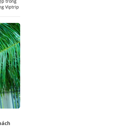
ẹp trong
g Viptrip
 này nhé!
khách