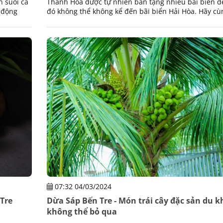
n suối cá
Thanh Hóa được tự nhiên ban tặng nhiều bãi biển đ
 động
đó không thể không kể đến bãi biển Hải Hòa. Hãy cùn
tìm hiểu qua một số đặc điểm của bãi biển xinh đẹp
07:32 04/03/2024
Tre
Dừa Sáp Bến Tre - Món trái cây đặc sản du 
không thể bỏ qua