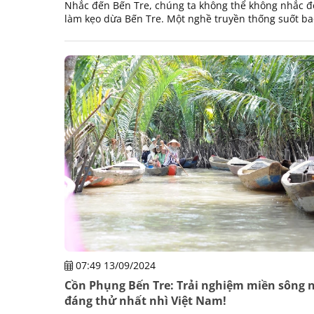
Nhắc đến Bến Tre, chúng ta không thể không nhắc 
làm kẹo dừa Bến Tre. Một nghề truyền thống suốt b
năm và là “đặc sản” mà mỗi khách du lịch tới đây nên
nghiệm.
07:49 13/09/2024
Cồn Phụng Bến Tre: Trải nghiệm miền sông 
đáng thử nhất nhì Việt Nam!