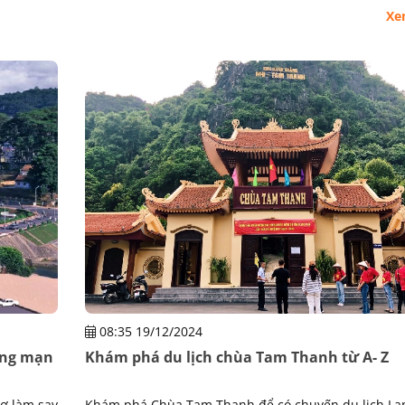
Xe
08:35 19/12/2024
ãng mạn
Khám phá du lịch chùa Tam Thanh từ A- Z
ơ làm say
Khám phá Chùa Tam Thanh để có chuyến du lịch Lạ