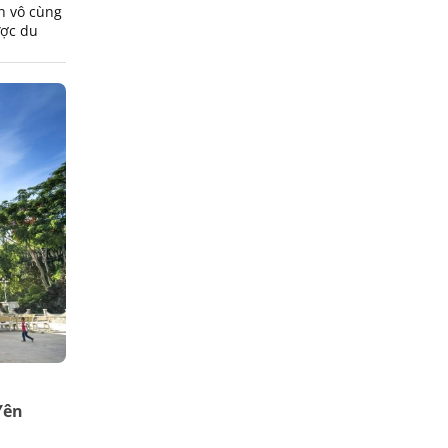
h vô cùng
ược du
Yên