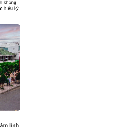
ch không
m hiểu kỹ
tâm linh