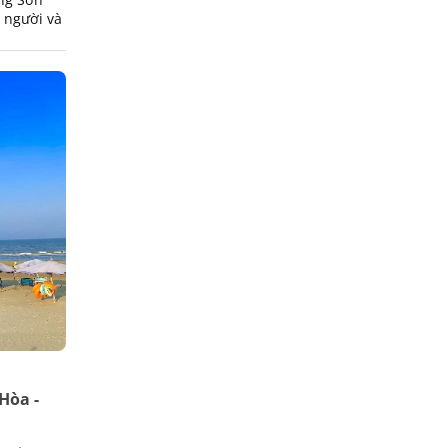
n người và
Hòa -