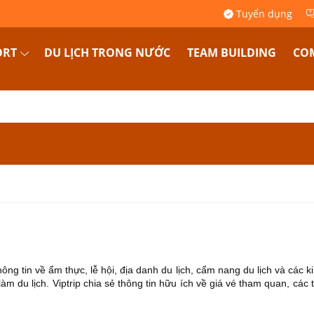
Tuyển dụng
ORT
DU LỊCH TRONG NƯỚC
TEAM BUILDING
COM
thông tin về ẩm thực, lễ hội, địa danh du lịch, cẩm nang du lịch và các 
m du lịch. Viptrip chia sẻ thông tin hữu ích về giá vé tham quan, các