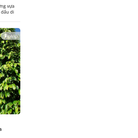
ững vựa
 dấu di
 Huỳnh.
a