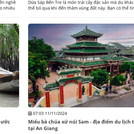
đến nghề
Dừa Sáp Bến Tre là món trái cây đặc sản mà du khá
ao nhiêu
thể bỏ qua khi đến thăm vùng đất này. Bạn có thể tì
 trải
hơn về loại trái cây này trong bài viết
07:03 11/11/2024
nước
Miếu bà chúa xứ núi Sam - địa điểm du lịch 
tại An Giang