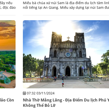
 đây nếu
Miếu bà chúa xứ núi Sam là địa điểm du lịch tâm lin
t, độc đáo
nổi tiếng tại An Giang. Miếu xây dựng tại núi Sam đ
g ta.
khách trong và ngoài nước tín ngưỡng.
07:32 03/11/2024
 đảo Cồn
Nhà Thờ Mằng Lăng - Địa Điểm Du lịch Phú 
Không Thể Bỏ Lỡ