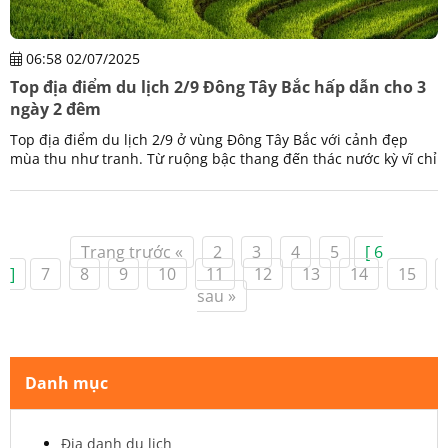
06:58 02/07/2025
Top địa điểm du lịch 2/9 Đông Tây Bắc hấp dẫn cho 3
ngày 2 đêm
Top địa điểm du lịch 2/9 ở vùng Đông Tây Bắc với cảnh đẹp
mùa thu như tranh. Từ ruộng bậc thang đến thác nước kỳ vĩ chỉ
với chuyến đi ngắn ngày dài 3 ngày 2 đêm
Trang trước «
2
3
4
5
[ 6
]
7
8
9
10
11
12
13
14
15
sau »
Danh mục
Địa danh du lịch