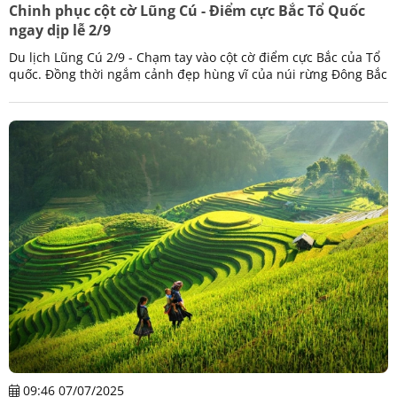
Chinh phục cột cờ Lũng Cú - Điểm cực Bắc Tổ Quốc
ngay dịp lễ 2/9
Du lịch Lũng Cú 2/9 - Chạm tay vào cột cờ điểm cực Bắc của Tổ
quốc. Đồng thời ngắm cảnh đẹp hùng vĩ của núi rừng Đông Bắc
và khám phá văn hóa Lô Lô Chải
09:46 07/07/2025