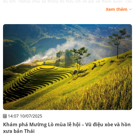
du lịch. Viptrip chia sẻ thông tin hữu ích về giá vé tham quan, các
tuyến điểm du lịch được nhiều du khách yêu thích.
Xem thêm
14:07 10/07/2025
Khám phá Mường Lò mùa lễ hội – Vũ điệu xòe và hồn
xưa bản Thái