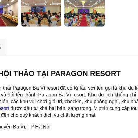
n
 HỘI THẢO TẠI PARAGON RESORT
hái Paragon Ba Vì resort đã có từ lâu với tên gọi là khu du l
à đổi tên thành Paragon Ba Vì resort. Khu du lịch không chỉ
iên, các khu vui chơi giải trí, checkin, khu phòng nghỉ, khu nhà
esort
được đầu tư khá bài bản, sang trọng.
Viptrip
cung cấp tour
ến cho quý khách dịch vụ chất lượng nhất.
huyện Ba Vì, TP Hà Nội