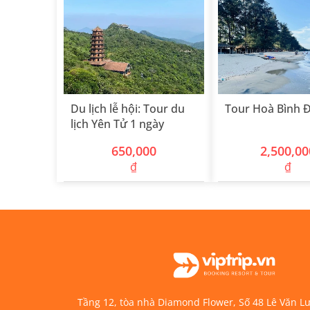
Du lịch lễ hội: Tour du
Tour Hoà Bình Đ
lịch Yên Tử 1 ngày
650,000
2,500,00
₫
₫
Tầng 12, tòa nhà Diamond Flower, Số 48 Lê Văn 