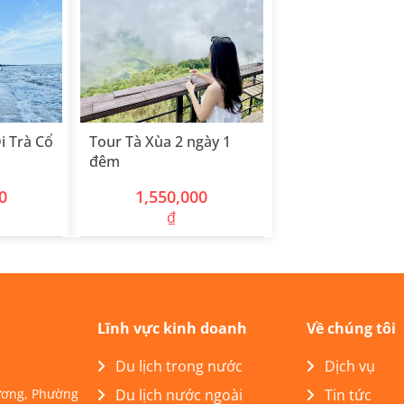
i Trà Cổ
Tour Tà Xùa 2 ngày 1
đêm
0
1,550,000
₫
Lĩnh vực kinh doanh
Về chúng tôi
Du lịch trong nước
Dịch vụ
Lương, Phường
Du lịch nước ngoài
Tin tức