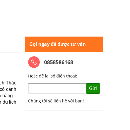
Gọi ngay để được tư vấn
0858586168
Hoặc để lại số điện thoại:
ịch Thác
Gửi
 có cảnh
 hàng...
Chúng tôi sẽ liên hệ với bạn!
 du lịch