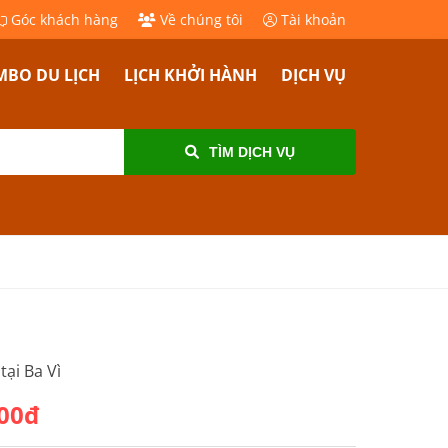
Góc khách hàng
Về chúng tôi
Tài khoản
BO DU LỊCH
LỊCH KHỞI HÀNH
DỊCH VỤ
TÌM DỊCH VỤ
tại Ba Vì
000đ