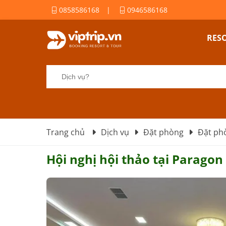
0858586168
|
0946586168
RES
Trang chủ
Dịch vụ
Đặt phòng
Đặt phò
Hội nghị hội thảo tại Paragon 