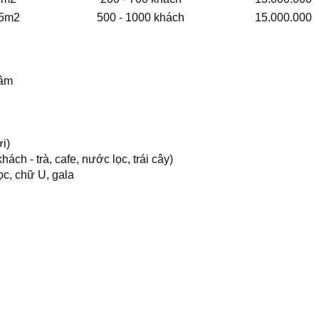
5m2
500 - 1000 khách
15.000.000
 âm
ơi)
ách - trà, cafe, nước lọc, trái cây)
ọc, chữ U, gala