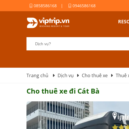
0858586168
|
0946586168
RES
Trang chủ
Dịch vụ
Cho thuê xe
Thuê x
Cho thuê xe đi Cát Bà