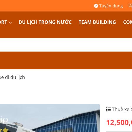
Tuyển dụng
ORT
DU LỊCH TRONG NƯỚC
TEAM BUILDING
COM
e đi du lịch
Thuê xe đ
12,500