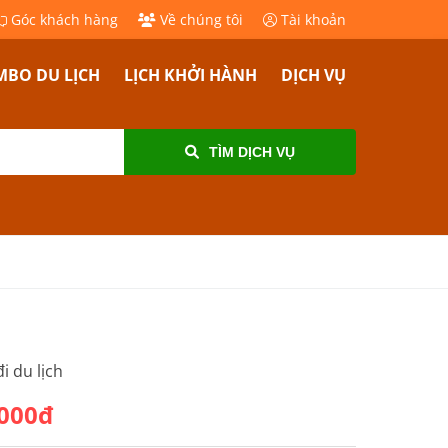
Góc khách hàng
Về chúng tôi
Tài khoản
BO DU LỊCH
LỊCH KHỞI HÀNH
DỊCH VỤ
TÌM DỊCH VỤ
i du lịch
,000đ