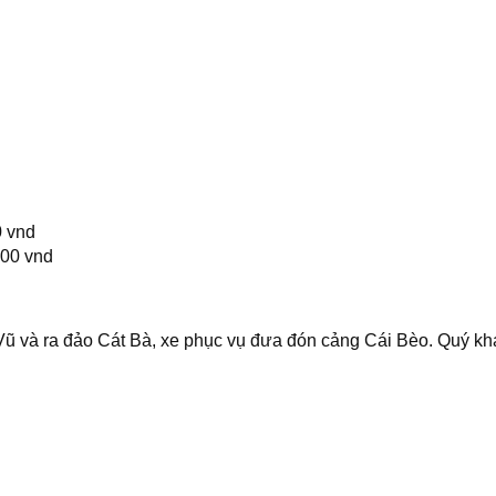
0 vnd
000 vnd
ũ và ra đảo Cát Bà, xe phục vụ đưa đón cảng Cái Bèo. Quý k