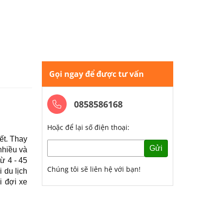
Gọi ngay để được tư vấn
0858586168
Hoặc để lại số điện thoại:
ết. Thay
Gửi
nhiều và
ừ 4 - 45
Chúng tôi sẽ liên hệ với bạn!
 du lịch
i đợi xe