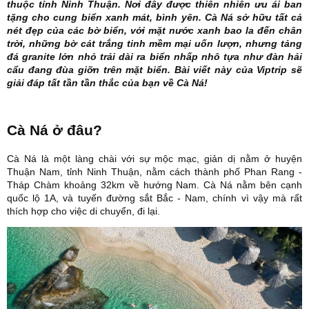
thuộc tỉnh Ninh Thuận.
Nơi đây được thiên nhiên ưu ái ban
tặng cho cung biển xanh mát, bình yên. Cà Ná sở hữu tất cả
nét đẹp của các bờ biển, với mặt nước xanh bao la đến chân
trời, những bờ cát trắng tinh mềm mại uốn lượn, nhưng tảng
đá granite lớn nhỏ trải dài ra biển nhấp nhô tựa như đàn hải
cẩu đang đùa giỡn trên mặt biển.
Bài viết này của Viptrip sẽ
giải đáp tất tần tần thắc của bạn về Cà Ná!
Cà Ná ở đâu?
Cà Ná là một làng chài với sự mộc mạc, giản dị nằm ở huyện
Thuận Nam, tỉnh Ninh Thuận, nằm cách thành phố Phan Rang -
Tháp Chàm khoảng 32km về hướng Nam.
Cà Ná nằm bên cạnh
quốc lộ 1A, và tuyến đường sắt Bắc - Nam, chính vì vậy mà rất
thích hợp cho việc di chuyển, đi lại.