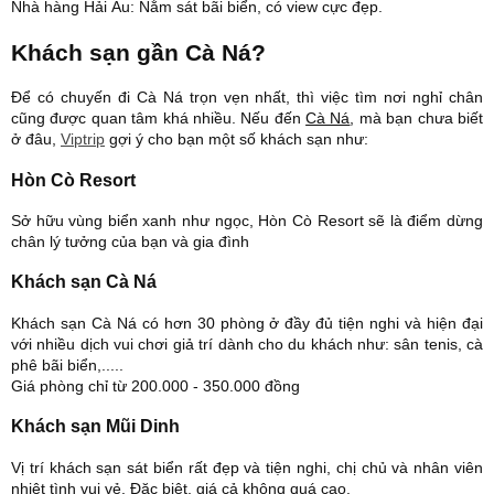
Nhà hàng Hải Âu: Nằm sát bãi biển, có view cực đẹp.
Khách sạn gần Cà Ná?
Để có chuyến đi Cà Ná trọn vẹn nhất, thì việc tìm nơi nghỉ chân
cũng được quan tâm khá nhiều. Nếu đến
Cà Ná
, mà bạn chưa biết
ở đâu,
Viptrip
gợi ý cho bạn một số khách sạn như:
Hòn Cò Resort
Sở hữu vùng biển xanh như ngọc, Hòn Cò Resort sẽ là điểm dừng
chân lý tưởng của bạn và gia đình
Khách sạn Cà Ná
Khách sạn Cà Ná có hơn 30 phòng ở đầy đủ tiện nghi và hiện đại
với nhiều dịch vui chơi giả trí dành cho du khách như: sân tenis, cà
phê bãi biển,.....
Giá phòng chỉ từ 200.000 - 350.000 đồng
Khách sạn Mũi Dinh
Vị trí khách sạn sát biển rất đẹp và tiện nghi, chị chủ và nhân viên
nhiêt tình vui vẻ. Đặc biệt, giá cả không quá cao.