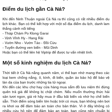
Điểm du lịch gần Cà Ná?
Khi đến Ninh Thuận ngoài Cà Ná ra thì cũng có rất nhiều điểm du
lịch khác. Bạn có thể kết hợp với một số địa điểm du lịch, danh lam
thắng cảnh nổi tiếng
- Tháp Chàm Po Klong Garai
- Vịnh Vĩnh Hy - Hang Rái
- Vườn Nho - Vườn Táo - Đồi Cừu
- Tuyến đường ven biển - Mũi Dinh
Hoặc bạn có thể liên hệ Viptrip để được tư vấn nhiệt tình.
Một số kinh nghiệm du lịch Cà Ná?
Thời tiết ở Cà Ná nắng quanh năm, vì thế bạn nhớ mang theo các
loại kem chống nắng, ô, kính, đi biển, quần áo bảo hộ để bảo vệ
làn da của bạn trước những tia tử ngoại.
Khi đến các khu chợ hay cửa hàng mua sắm đồ lưu niệm thì đừng
quên trả giá để không bị chặt chém.
Nếu muốn thưởng thức hải
sản tươi ngon, giá rẻ hãy mua ở đầu bãi biển và nhờ họ chế biến
sẵn.
Thời điểm sóng biển lớn hoặc trời có mưa, bạn không nên bơi
ra khơi xa để đảm bảo an toàn cho bản thân. Vì ở đây không có
nhiều cứu hộ nên để đảm bảo an toàn, bạn cũng nên chuẩn bị