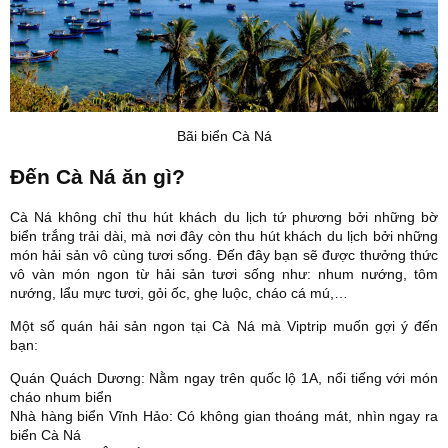
Bãi biển Cà Ná
Đến Cà Ná ăn gì?
Cà Ná không chỉ thu hút khách du lịch tứ phương bởi những bờ
biển trắng trải dài, mà nơi đây còn thu hút khách du lịch bởi những
món hải sản vô cùng tươi sống.
Đến đây bạn sẽ được thưởng thức
vô vàn món ngon từ hải sản tươi sống như: nhum nướng, tôm
nướng, lẩu mực tươi, gỏi ốc, ghẹ luộc, cháo cá mú,…
Một số quán hải sản ngon tại Cà Ná mà Viptrip muốn gợi ý đến
bạn:
Quán Quách Dương: Nằm ngay trên quốc lộ 1A, nổi tiếng với món
cháo nhum biển
Nhà hàng biển Vĩnh Hảo: Có không gian thoáng mát, nhìn ngay ra
biển Cà Ná