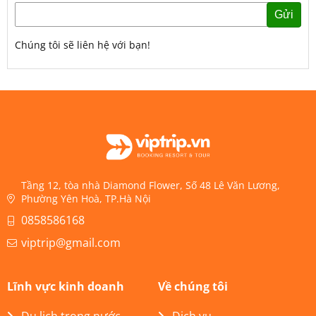
Gửi
Chúng tôi sẽ liên hệ với bạn!
Tầng 12, tòa nhà Diamond Flower, Số 48 Lê Văn Lương,
Phường Yên Hoà, TP.Hà Nội
0858586168
viptrip@gmail.com
Lĩnh vực kinh doanh
Về chúng tôi