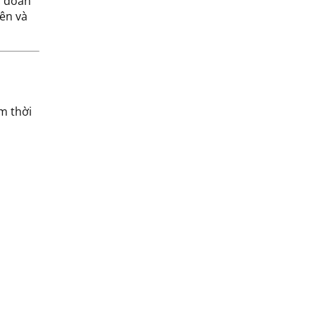
c đoàn
iên và
ệm thời