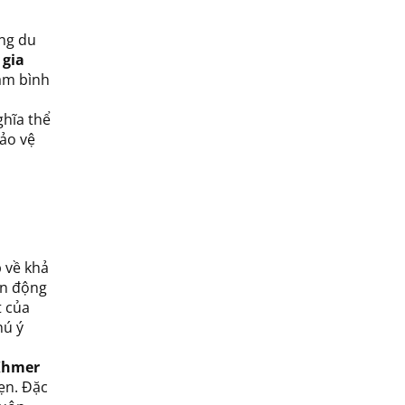
ộng du
 gia
ắm bình
ghĩa thể
ảo vệ
p về khả
ấn động
t của
hú ý
Khmer
ẹn. Đặc