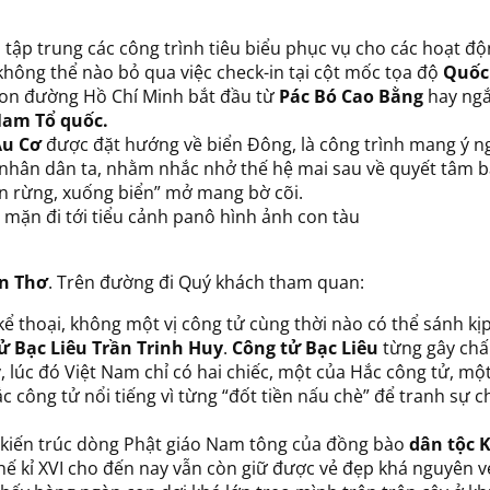
i tập trung các công trình tiêu biểu phục vụ cho các hoạt đ
không thể nào bỏ qua việc check-in tại cột mốc tọa độ
Quốc
con đường Hồ Chí Minh bắt đầu từ
Pác Bó Cao Bằng
hay ng
am Tổ quốc.
Âu Cơ
được đặt hướng về biển Đông, là công trình mang ý n
nhân dân ta, nhằm nhắc nhở thế hệ mai sau về quyết tâm b
lên rừng, xuống biển” mở mang bờ cõi.
mặn đi tới tiểu cảnh panô hình ảnh con tàu
n Thơ
. Trên đường đi Quý khách tham quan:
 kể thoại, không một vị công tử cùng thời nào có thể sánh kị
ử Bạc Liêu Trần Trinh Huy
.
Công tử Bạc Liêu
từng gây ch
 lúc đó Việt Nam chỉ có hai chiếc, một của Hắc công tử, mộ
 công tử nổi tiếng vì từng “đốt tiền nấu chè” để tranh sự c
o kiến trúc dòng Phật giáo Nam tông của đồng bào
dân tộc 
hế kỉ XVI cho đến nay vẫn còn giữ được vẻ đẹp khá nguyên v