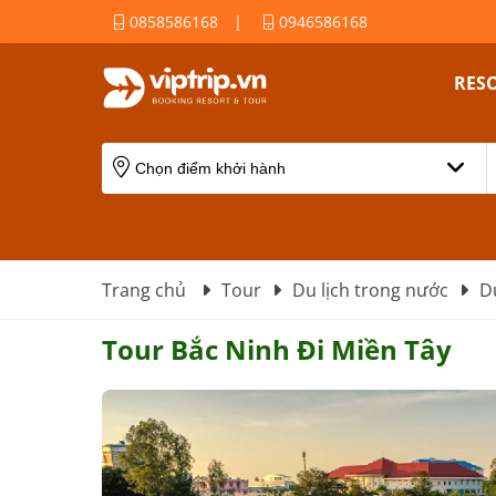
0858586168
|
0946586168
RES
Trang chủ
Tour
Du lịch trong nước
D
Tour Bắc Ninh Đi Miền Tây