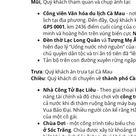
Mũi,
Quý khách tham quan và chụp ảnh tại:
Công viên Văn hóa du lịch Cà Mau
- nơ
lịch tại địa phương. Đến đây, Quý khách 
GPS 0001
, km 2436 điểm cuối cùng của 
minh và hoàng hôn trên vùng biển cực
N
Đền thờ Lạc Long Quân
và
Tượng Mẹ 
hiện đạo lý “Uống nước nhớ nguồn” của 
chủ quyền dân tộc và tri ân tổ tiên đã “
Tản bộ trên con đường xuyên rừng ngập 
Trưa
: Quý khách ăn trưa tại Cà Mau
Chiều
: Quý khách di chuyển về
thành phố Cầ
Nhà Công Tử Bạc Liêu
- Theo giai thoại
năng tài chính và độ chịu chơi với
công t
cả nước khi đi thăm ruộng bằng máy bay,
Vua Bảo Đại. Nhiều người còn kể rằng Hắc
của một cô gái.
Chùa Dơi
- một công trình tiêu biểu ch
ở Sóc Trăng
. Chùa được xây từ khoảng t