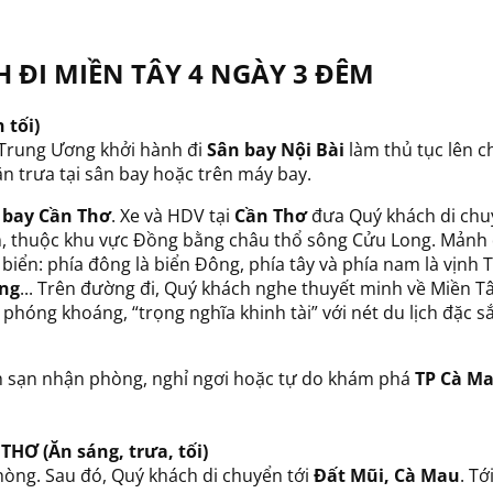
 ĐI MIỀN TÂY 4 NGÀY 3 ĐÊM
 tối)
 Trung Ương khởi hành đi
Sân bay Nội Bài
làm thủ tục lên 
ăn trưa tại sân bay hoặc trên máy bay.
 bay Cần Thơ
. Xe và HDV tại
Cần Thơ
đưa Quý khách di chu
, thuộc khu vực Đồng bằng châu thổ sông Cửu Long. Mảnh 
 biển: phía đông là biển Đông, phía tây và phía nam là vịnh 
ang
... Trên đường đi, Quý khách nghe thuyết minh về Miền Tâ
hóng khoáng, “trọng nghĩa khinh tài” với nét du lịch đặc s
h sạn nhận phòng, nghỉ ngơi hoặc tự do khám phá
TP Cà M
THƠ (Ăn sáng, trưa, tối)
phòng. Sau đó, Quý khách di chuyển tới
Đất Mũi, Cà Mau
. Tớ