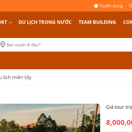
Tuyển dụng
ORT
DU LỊCH TRONG NƯỚC
TEAM BUILDING
COM
u lịch miền tây
Giá tour tr
8,000,