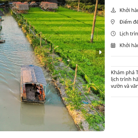
Khởi hà
Điểm đến
Lịch trì
Khởi hà
Khám phá To
lịch trình 
vườn và văn