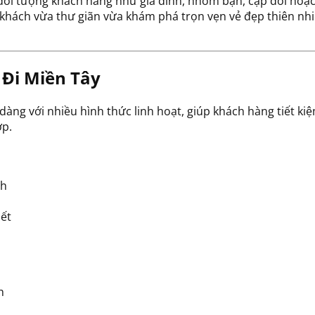
 đối tượng khách hàng như gia đình, nhóm bạn, cặp đôi hoặ
u khách vừa thư giãn vừa khám phá trọn vẹn vẻ đẹp thiên nh
 Đi Miền Tây
dàng với nhiều hình thức linh hoạt, giúp khách hàng tiết ki
ợp.
ch
iết
h