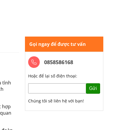
Gọi ngay để được tư vấn
0858586168
Hoặc để lại số điện thoại:
 tình
ch
Gửi
Chúng tôi sẽ liên hệ với bạn!
t hợp
m quan