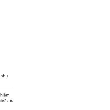
i nhu
ghiệm
nhớ cho