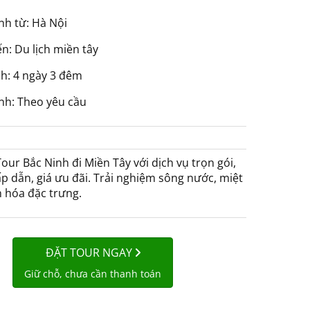
nh từ: Hà Nội
: Du lịch miền tây
nh: 4 ngày 3 đêm
nh: Theo yêu cầu
ur Bắc Ninh đi Miền Tây với dịch vụ trọn gói,
hấp dẫn, giá ưu đãi. Trải nghiệm sông nước, miệt
 hóa đặc trưng.
ĐẶT TOUR NGAY
Giữ chỗ, chưa cần thanh toán