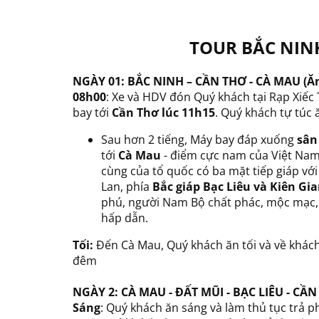
TOUR BẮC NINH
NGÀY 01: BẮC NINH – CẦN THƠ - CÀ MAU (Ăn
08h00
: Xe và HDV đón Quý khách tại Rạp Xiếc
bay tới
Cần Thơ lúc 11h15
. Quý khách tự túc 
Sau hơn 2 tiếng, Máy bay đáp xuống
sân
tới
Cà Mau
- điểm cực nam của Việt Nam
cùng của tổ quốc có ba mặt tiếp giáp với
Lan, phía
Bắc giáp Bạc Liêu và Kiên Gi
phú, người Nam Bộ chất phác, mộc mạc, p
hấp dẫn.
Tối:
Đến Cà Mau, Quý khách ăn tối và về khác
đêm
NGÀY 2: CÀ MAU - ĐẤT MŨI - BẠC LIÊU - CẦN 
Sáng
: Quý khách ăn sáng và làm thủ tục trả 