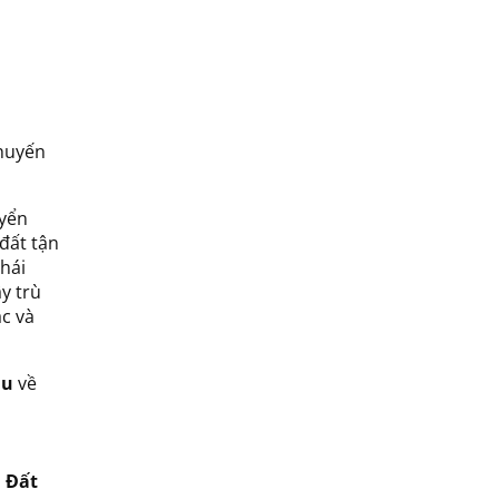
chuyến
yển
đất tận
Thái
y trù
ắc và
au
về
i
Đất