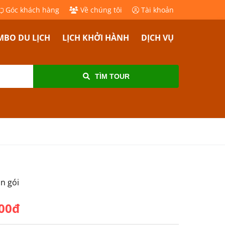
Góc khách hàng
Về chúng tôi
Tài khoản
BO DU LỊCH
LỊCH KHỞI HÀNH
DỊCH VỤ
TÌM TOUR
ọn gói
000đ