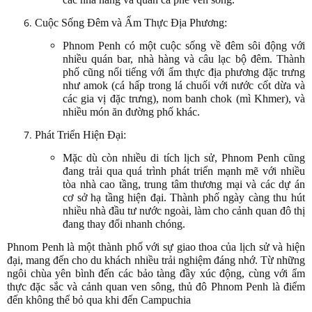
Cuộc Sống Đêm và Ẩm Thực Địa Phương:
Phnom Penh có một cuộc sống về đêm sôi động với
nhiều quán bar, nhà hàng và câu lạc bộ đêm. Thành
phố cũng nổi tiếng với ẩm thực địa phương đặc trưng
như amok (cá hấp trong lá chuối với nước cốt dừa và
các gia vị đặc trưng), nom banh chok (mì Khmer), và
nhiều món ăn đường phố khác.
Phát Triển Hiện Đại:
Mặc dù còn nhiều di tích lịch sử, Phnom Penh cũng
đang trải qua quá trình phát triển mạnh mẽ với nhiều
tòa nhà cao tầng, trung tâm thương mại và các dự án
cơ sở hạ tầng hiện đại. Thành phố ngày càng thu hút
nhiều nhà đầu tư nước ngoài, làm cho cảnh quan đô thị
đang thay đổi nhanh chóng.
Phnom Penh là một thành phố với sự giao thoa của lịch sử và hiện
đại, mang đến cho du khách nhiều trải nghiệm đáng nhớ. Từ những
ngôi chùa yên bình đến các bảo tàng đầy xúc động, cùng với ẩm
thực đặc sắc và cảnh quan ven sông, thủ đô Phnom Penh là điểm
đến không thể bỏ qua khi đến Campuchia