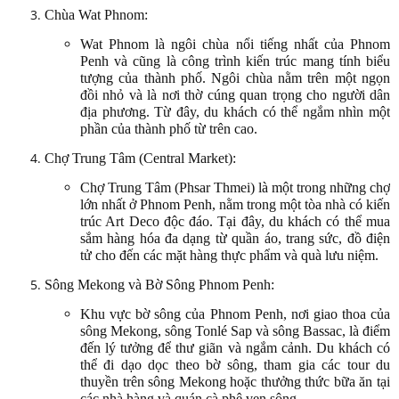
Chùa Wat Phnom:
Wat Phnom là ngôi chùa nổi tiếng nhất của Phnom
Penh và cũng là công trình kiến trúc mang tính biểu
tượng của thành phố. Ngôi chùa nằm trên một ngọn
đồi nhỏ và là nơi thờ cúng quan trọng cho người dân
địa phương. Từ đây, du khách có thể ngắm nhìn một
phần của thành phố từ trên cao.
Chợ Trung Tâm (Central Market):
Chợ Trung Tâm (Phsar Thmei) là một trong những chợ
lớn nhất ở Phnom Penh, nằm trong một tòa nhà có kiến
trúc Art Deco độc đáo. Tại đây, du khách có thể mua
sắm hàng hóa đa dạng từ quần áo, trang sức, đồ điện
tử cho đến các mặt hàng thực phẩm và quà lưu niệm.
Sông Mekong và Bờ Sông Phnom Penh:
Khu vực bờ sông của Phnom Penh, nơi giao thoa của
sông Mekong, sông Tonlé Sap và sông Bassac, là điểm
đến lý tưởng để thư giãn và ngắm cảnh. Du khách có
thể đi dạo dọc theo bờ sông, tham gia các tour du
thuyền trên sông Mekong hoặc thưởng thức bữa ăn tại
các nhà hàng và quán cà phê ven sông.