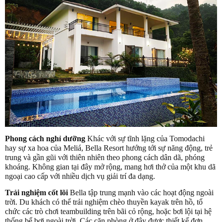
Phong cách nghỉ dưỡng
Khác với sự tĩnh lặng của Tomodachi
hay sự xa hoa của Meliá, Bella Resort hướng tới sự năng động, trẻ
trung và gần gũi với thiên nhiên theo phong cách dân dã, phóng
khoáng. Không gian tại đây mở rộng, mang hơi thở của một khu dã
ngoại cao cấp với nhiều dịch vụ giải trí đa dạng.
Trải nghiệm cốt lõi
Bella tập trung mạnh vào các hoạt động ngoài
trời. Du khách có thể trải nghiệm chèo thuyền kayak trên hồ, tổ
chức các trò chơi teambuilding trên bãi cỏ rộng, hoặc bơi lội tại hệ
thống bể bơi ngoài trời. Các căn phòng ở đây được thiết kế đơn