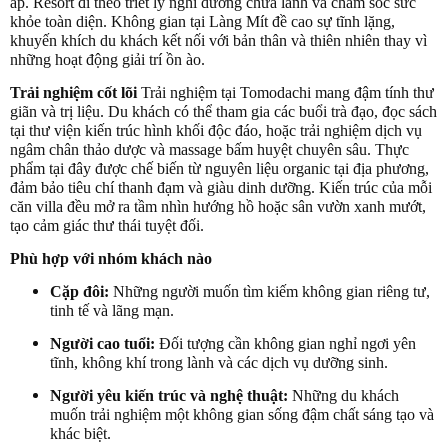
áp. Resort đi theo triết lý nghỉ dưỡng chữa lành và chăm sóc sức
khỏe toàn diện. Không gian tại Làng Mít đề cao sự tĩnh lặng,
khuyến khích du khách kết nối với bản thân và thiên nhiên thay vì
những hoạt động giải trí ồn ào.
Trải nghiệm cốt lõi
Trải nghiệm tại Tomodachi mang đậm tính thư
giãn và trị liệu. Du khách có thể tham gia các buổi trà đạo, đọc sách
tại thư viện kiến trúc hình khối độc đáo, hoặc trải nghiệm dịch vụ
ngâm chân thảo dược và massage bấm huyệt chuyên sâu. Thực
phẩm tại đây được chế biến từ nguyên liệu organic tại địa phương,
đảm bảo tiêu chí thanh đạm và giàu dinh dưỡng. Kiến trúc của mỗi
căn villa đều mở ra tầm nhìn hướng hồ hoặc sân vườn xanh mướt,
tạo cảm giác thư thái tuyệt đối.
Phù hợp với nhóm khách nào
Cặp đôi:
Những người muốn tìm kiếm không gian riêng tư,
tinh tế và lãng mạn.
Người cao tuổi:
Đối tượng cần không gian nghỉ ngơi yên
tĩnh, không khí trong lành và các dịch vụ dưỡng sinh.
Người yêu kiến trúc và nghệ thuật:
Những du khách
muốn trải nghiệm một không gian sống đậm chất sáng tạo và
khác biệt.