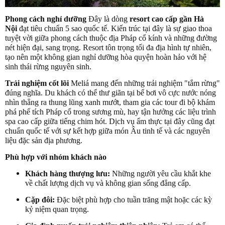
Phong cách nghỉ dưỡng
Đây là dòng
resort cao cấp gần Hà
Nội
đạt tiêu chuẩn 5 sao quốc tế. Kiến trúc tại đây là sự giao thoa
tuyệt vời giữa phong cách thuộc địa Pháp cổ kính và những đường
nét hiện đại, sang trọng. Resort tôn trọng tối đa địa hình tự nhiên,
tạo nên một không gian nghỉ dưỡng hòa quyện hoàn hảo với hệ
sinh thái rừng nguyên sinh.
Trải nghiệm cốt lõi
Meliá mang đến những trải nghiệm "tắm rừng"
đúng nghĩa. Du khách có thể thư giãn tại bể bơi vô cực nước nóng
nhìn thẳng ra thung lũng xanh mướt, tham gia các tour đi bộ khám
phá phế tích Pháp cổ trong sương mù, hay tận hưởng các liệu trình
spa cao cấp giữa tiếng chim hót. Dịch vụ ẩm thực tại đây cũng đạt
chuẩn quốc tế với sự kết hợp giữa món Âu tinh tế và các nguyên
liệu đặc sản địa phương.
Phù hợp với nhóm khách nào
Khách hàng thượng lưu:
Những người yêu cầu khắt khe
về chất lượng dịch vụ và không gian sống đẳng cấp.
Cặp đôi:
Đặc biệt phù hợp cho tuần trăng mật hoặc các kỳ
kỷ niệm quan trọng.