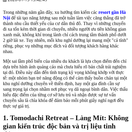
Trong những năm gần đây, xu hướng tìm kiếm các
resort gần Hà
Nội
để tái tạo năng lượng sau một tuần làm việc căng thẳng đã trở
thành nhu cầu thiết yếu của cư dân thủ đô. Thay vì những chuyến
đi xa tốn kém thời gian di chuyển, nhiều người ưu tiên không gian
xanh mát, không khí trong lành chỉ cách trung tâm thành phố dưới
2 giờ lái xe. Tuy nhiên, mỗi khu nghỉ dưỡng lại mang một "cá tính"
riêng, phục vụ những mục đích và đối tượng khách hàng khác
nhau.
Một sai lầm phổ biến của nhiều du khách là lựa chọn điểm đến chỉ
dựa trên hình ảnh quảng cáo mà chưa hiểu rõ bản chất trải nghiệm
tại đó. Điều này dẫn đến tình trạng kỳ vọng không khớp với thực
tế: một nhóm bạn trẻ năng động có thể cảm thấy buồn chán tại một
khu nghỉ dưỡng chuyên về thiền định, hay một gia đình cần sự
sang trọng lại chọn nhầm nơi phục vụ dã ngoại bình dân. Việc thấu
hiểu đặc điểm của từng cơ sở lưu trú và nhận được sự tư vấn
chuyên sâu là chìa khóa để đảm bảo mỗi phút giây nghỉ ngơi đều
thực sự giá trị.
1. Tomodachi Retreat – Làng Mít: Không
gian kiến trúc độc bản và trị liệu tinh