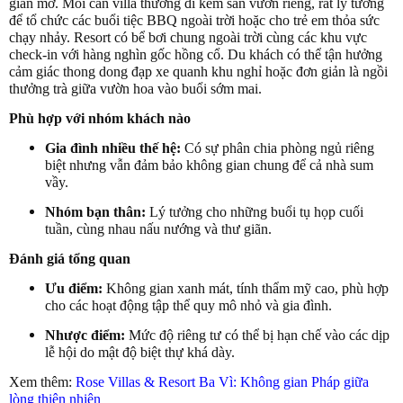
gian mở. Mỗi căn villa thường đi kèm sân vườn riêng, rất lý tưởng
để tổ chức các buổi tiệc BBQ ngoài trời hoặc cho trẻ em thỏa sức
chạy nhảy. Resort có bể bơi chung ngoài trời cùng các khu vực
check-in với hàng nghìn gốc hồng cổ. Du khách có thể tận hưởng
cảm giác thong dong đạp xe quanh khu nghỉ hoặc đơn giản là ngồi
thưởng trà giữa vườn hoa vào buổi sớm mai.
Phù hợp với nhóm khách nào
Gia đình nhiều thế hệ:
Có sự phân chia phòng ngủ riêng
biệt nhưng vẫn đảm bảo không gian chung để cả nhà sum
vầy.
Nhóm bạn thân:
Lý tưởng cho những buổi tụ họp cuối
tuần, cùng nhau nấu nướng và thư giãn.
Đánh giá tổng quan
Ưu điểm:
Không gian xanh mát, tính thẩm mỹ cao, phù hợp
cho các hoạt động tập thể quy mô nhỏ và gia đình.
Nhược điểm:
Mức độ riêng tư có thể bị hạn chế vào các dịp
lễ hội do mật độ biệt thự khá dày.
Xem thêm:
Rose Villas & Resort Ba Vì: Không gian Pháp giữa
lòng thiên nhiên