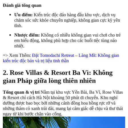
Đánh giá tổng quan
Ưu điểm:
Kiến trúc độc đáo hàng đầu khu vực, dịch vụ
chăm sóc sức khỏe chuyên nghiệp, không gian cực kỳ yên
tĩnh.
Nhược điểm:
Không có nhiều không gian vui chơi cho trẻ
em hiếu động, không phù hợp cho các buổi tiệc tùng náo
nhiệt.
=> Xem Thêm:
Đặt Tomodachi Retreat – Làng Mít: Không gian
kiến trúc độc bản và trị liệu tinh thần
2. Rose Villas & Resort Ba Vì: Không
gian Pháp giữa lòng thiên nhiên
Tổng quan & vị trí
Nằm tại khu vực Yên Bài, Ba Vì, Rose Villas
& Resort chỉ cách Hà Nội khoảng 50 phút di chuyển. Khu nghỉ
dưỡng được bao bọc bởi những cánh đồng hoa hồng rực rỡ và
những thảm cỏ xanh trải dài, mang lại cảm giác dễ chịu và thư thái
ngay từ khi bước chân vào cổng.