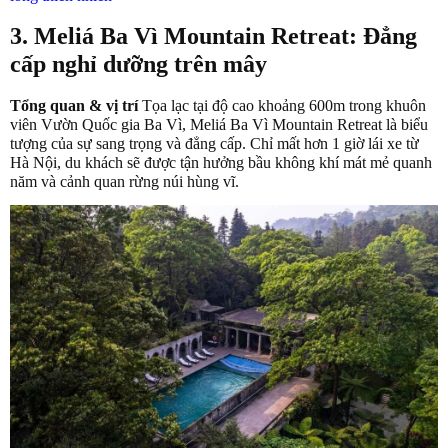
3. Meliá Ba Vì Mountain Retreat: Đẳng
cấp nghỉ dưỡng trên mây
Tổng quan & vị trí
Tọa lạc tại độ cao khoảng 600m trong khuôn
viên Vườn Quốc gia Ba Vì, Meliá Ba Vì Mountain Retreat là biểu
tượng của sự sang trọng và đẳng cấp. Chỉ mất hơn 1 giờ lái xe từ
Hà Nội, du khách sẽ được tận hưởng bầu không khí mát mẻ quanh
năm và cảnh quan rừng núi hùng vĩ.