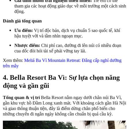
Gia đình muốn trải nghiệm thiên nhiên:
Trẻ em có thể
tham gia các hoạt động giáo dục về môi trường một cách sinh
động.
Đánh giá tổng quan
Ưu điểm:
Vị trí độc bản, dịch vụ chuẩn 5 sao quốc tế, khí
hậu tuyệt vời và tầm nhìn ngoạn mục.
Nhược điểm:
Chi phí cao, đường đi lên núi có nhiều đoạn
cua dốc đòi hỏi tài xế phải vững tay lái.
Xem thêm:
Meliá Ba Vì Mountain Retreat: Đẳng cấp nghỉ dưỡng
trên mây
4. Bella Resort Ba Vì: Sự lựa chọn năng
động và gần gũi
Tổng quan & vị trí
Bella Resort nằm ngay dưới chân núi Ba Vì,
gần khu vực hồ Đầm Long xanh mát. Với khoảng cách gần Hà Nội
và giao thông thuận tiện, đây là điểm dừng chân phổ biến cho
những chuyến đi ngắn ngày không cần chuẩn bị quá cầu kỳ.