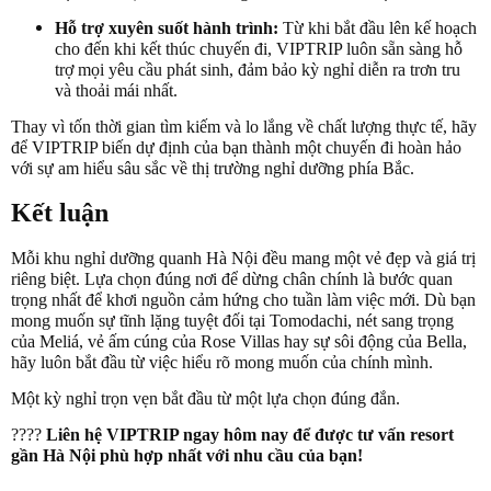
Hỗ trợ xuyên suốt hành trình:
Từ khi bắt đầu lên kế hoạch
cho đến khi kết thúc chuyến đi, VIPTRIP luôn sẵn sàng hỗ
trợ mọi yêu cầu phát sinh, đảm bảo kỳ nghỉ diễn ra trơn tru
và thoải mái nhất.
Thay vì tốn thời gian tìm kiếm và lo lắng về chất lượng thực tế, hãy
để VIPTRIP biến dự định của bạn thành một chuyến đi hoàn hảo
với sự am hiểu sâu sắc về thị trường nghỉ dưỡng phía Bắc.
Kết luận
Mỗi khu nghỉ dưỡng quanh Hà Nội đều mang một vẻ đẹp và giá trị
riêng biệt. Lựa chọn đúng nơi để dừng chân chính là bước quan
trọng nhất để khơi nguồn cảm hứng cho tuần làm việc mới. Dù bạn
mong muốn sự tĩnh lặng tuyệt đối tại Tomodachi, nét sang trọng
của Meliá, vẻ ấm cúng của Rose Villas hay sự sôi động của Bella,
hãy luôn bắt đầu từ việc hiểu rõ mong muốn của chính mình.
Một kỳ nghỉ trọn vẹn bắt đầu từ một lựa chọn đúng đắn.
????
Liên hệ VIPTRIP ngay hôm nay để được tư vấn resort
gần Hà Nội phù hợp nhất với nhu cầu của bạn!