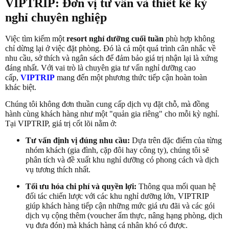
VIPTRIP: Đơn vị tư vấn và thiết kế kỳ
nghỉ chuyên nghiệp
Việc tìm kiếm một
resort nghỉ dưỡng cuối tuần
phù hợp không
chỉ dừng lại ở việc đặt phòng. Đó là cả một quá trình cân nhắc về
nhu cầu, sở thích và ngân sách để đảm bảo giá trị nhận lại là xứng
đáng nhất. Với vai trò là chuyên gia tư vấn nghỉ dưỡng cao
cấp,
VIPTRIP
mang đến một phương thức tiếp cận hoàn toàn
khác biệt.
Chúng tôi không đơn thuần cung cấp dịch vụ đặt chỗ, mà đồng
hành cùng khách hàng như một "quản gia riêng" cho mỗi kỳ nghỉ.
Tại VIPTRIP, giá trị cốt lõi nằm ở:
Tư vấn định vị đúng nhu cầu:
Dựa trên đặc điểm của từng
nhóm khách (gia đình, cặp đôi hay công ty), chúng tôi sẽ
phân tích và đề xuất khu nghỉ dưỡng có phong cách và dịch
vụ tương thích nhất.
Tối ưu hóa chi phí và quyền lợi:
Thông qua mối quan hệ
đối tác chiến lược với các khu nghỉ dưỡng lớn, VIPTRIP
giúp khách hàng tiếp cận những mức giá ưu đãi và các gói
dịch vụ cộng thêm (voucher ẩm thực, nâng hạng phòng, dịch
vụ đưa đón) mà khách hàng cá nhân khó có được.