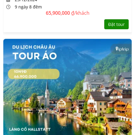
9 ngày 8 đêm
65,900,000
₫/khách
Đặt tour