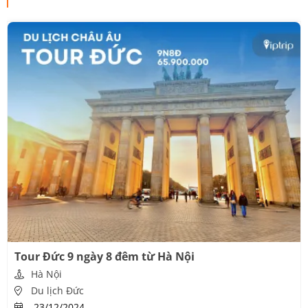
Tour Đức 9 ngày 8 đêm từ Hà Nội
Hà Nội
Du lịch Đức
23/12/2024