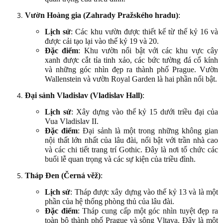
Vườn Hoàng gia (Zahrady Pražského hradu)
:
Lịch sử
: Các khu vườn được thiết kế từ thế kỷ 16 và
được cải tạo lại vào thế kỷ 19 và 20.
Đặc điểm
: Khu vườn nổi bật với các khu vực cây
xanh được cắt tỉa tinh xảo, các bức tường đá cổ kính
và những góc nhìn đẹp ra thành phố Prague. Vườn
Wallenstein và vườn Royal Garden là hai phần nổi bật.
Đại sảnh Vladislav (Vladislav Hall)
:
Lịch sử
: Xây dựng vào thế kỷ 15 dưới triều đại của
Vua Vladislav II.
Đặc điểm
: Đại sảnh là một trong những không gian
nội thất lớn nhất của lâu đài, nổi bật với trần nhà cao
và các chi tiết trang trí Gothic. Đây là nơi tổ chức các
buổi lễ quan trọng và các sự kiện của triều đình.
Tháp Đen (Černá věž)
:
Lịch sử
: Tháp được xây dựng vào thế kỷ 13 và là một
phần của hệ thống phòng thủ của lâu đài.
Đặc điểm
: Tháp cung cấp một góc nhìn tuyệt đẹp ra
toàn bộ thành phố Prague và sông Vltava. Đây là một