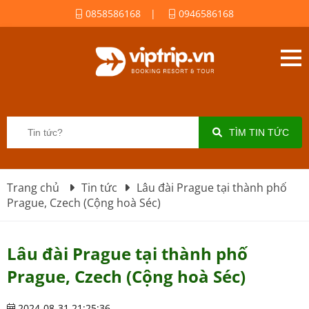
0858586168
|
0946586168
TÌM TIN TỨC
Trang chủ
Tin tức
Lâu đài Prague tại thành phố
Prague, Czech (Cộng hoà Séc)
Lâu đài Prague tại thành phố
Prague, Czech (Cộng hoà Séc)
2024-08-31 21:25:36