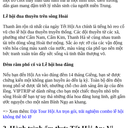
một trò chơi may mắn đầu năm mà là một hình thức diễn xướng
dân gian mang đậm triết lý nhân sinh của người miền Trung.
Lễ hội đua thuyền trên sông Hoài
Thanh âm rộn rã nhất của ngày Tết Hội An chính là tiếng hò reo cổ
vũ cho lễ hội đua thuyền truyền thống. Các đội thuyền từ các xã,
phường như Cẩm Nam, Cẩm Kim, Thanh Hà sẽ cùng nhau tranh
tài trên dòng sông Hoài thơ mộng. Sắc áo rực rỡ của các vận động
viên hòa cùng màu xanh của nước, màu vàng của phố tạo nên một
bức tranh xuân tràn đầy sức sống và tinh thần thượng võ.
Đêm rằm phố cổ và Lễ hội hoa đăng
Nếu bạn đến Hội An vào đúng đêm 14 tháng Giêng, bạn sẽ được
chứng kiến một không gian huyền ảo đến lạ kỳ. Toàn bộ đèn điện
trong phố sẽ được tắt hết, nhường chỗ cho ánh sáng ấm áp của đèn
lồng. VIPTRIP sẽ dành riêng cho bạn một chiếc thuyền nhỏ trên
sông Hoài để bạn tự tay thả những đóa hoa đăng lung linh, gửi gắm
ước nguyện cho một năm Bính Ngọ an khang.
=> Xem thêm:
Đặt Tour Hội An trọn gói, trãi nghiệm combo lễ hội
không thể bỏ lỡ