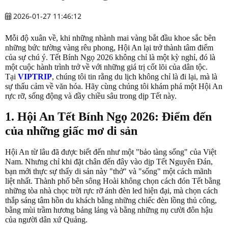
2026-01-27 11:46:12
Mỗi độ xuân về, khi những nhành mai vàng bắt đầu khoe sắc bên
những bức tường vàng rêu phong, Hội An lại trở thành tâm điểm
của sự chú ý. Tết Bính Ngọ 2026 không chỉ là một kỳ nghỉ, đó là
một cuộc hành trình trở về với những giá trị cốt lõi của dân tộc.
Tại
VIPTRIP
, chúng tôi tin rằng du lịch không chỉ là đi lại, mà là
sự thấu cảm về văn hóa. Hãy cùng chúng tôi khám phá một Hội An
rực rỡ, sống động và đầy chiều sâu trong dịp Tết này.
1. Hội An Tết Bính Ngọ 2026: Điểm đến
của những giấc mơ di sản
Hội An từ lâu đã được biết đến như một "bảo tàng sống" của Việt
Nam. Nhưng chỉ khi đặt chân đến đây vào dịp Tết Nguyên Đán,
bạn mới thực sự thấy di sản này "thở" và "sống" một cách mãnh
liệt nhất. Thành phố bên sông Hoài không chọn cách đón Tết bằng
những tòa nhà chọc trời rực rỡ ánh đèn led hiện đại, mà chọn cách
thắp sáng tâm hồn du khách bằng những chiếc đèn lồng thủ công,
bằng mùi trầm hương bảng lảng và bằng những nụ cười đôn hậu
của người dân xứ Quảng.