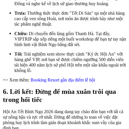
Đông và nghe kể về lịch sử giao thương huy hoàng.
Trưa:
Thưởng thức thực đơn "Tết Di Sản" tại một nhà hàng
cao cấp ven sông Hoài, nơi món ăn được trình bày như một
tác phẩm nghệ thuật.
Chiều:
Di chuyển đến làng gốm Thanh Hà. Tại đây,
VIPTRIP sắp xếp riêng một buổi workshop để bạn tự tay nặn
hình linh vật Bính Ngọ bằng đất sét.
Tối:
Trải nghiệm xem show thực cảnh "Ký ức Hội An" với
hàng ghế VIP, nơi bạn sẽ được chiêm ngưỡng 500 diễn viên
tái hiện 400 năm lịch sử phố Hội trên một sân khấu ngoài trời
khổng lồ.
=> Xem thêm:
Booking Resort gần địa điểm lễ hội
6. Lời kết: Đừng để mùa xuân trôi qua
trong hối tiếc
Hội An Tết Bính Ngọ 2026 đang dang tay chào đón bạn với tất cả
sự nồng hậu và rực rỡ nhất. Đừng để những lo toan về việc đặt
phòng hay lịch trình làm gián đoạn khoảnh khắc sum vầy của gia
đình bạn.