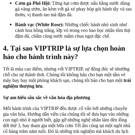
Cơm gà Phố Hội:
Từng hạt cơm được nấu bằng nước dùng
gà vàng ươm, ăn kèm với gà xé phay bóp gỏi hành tây và rau
thơm, vị thanh tao mà đậm đà.
Bánh vạc (White Rose):
Những chiếc bánh nhỏ xinh như
cánh hoa hồng trắng, lớp vỏ trong veo bao bọc nhân tôm thịt
đậm đà, chấm cùng nước mắm chua ngọt đặc chế.
4. Tại sao VIPTRIP là sự lựa chọn hoàn
hảo cho hành trình này?
Tết là mùa cao điểm, nhưng với VIPTRIP, sự đông đúc sẽ nhường
chỗ cho sự thảnh thơi. Chúng tôi không bán cho bạn một tấm vé
máy bay hay một phòng khách sạn, chúng tôi bán cho bạn một
trải
nghiệm thượng lưu
.
Sự am hiểu sâu sắc về văn hóa địa phương
Mỗi hành trình của VIPTRIP đều được cố vấn bởi những chuyên
gia văn hóa. Hướng dẫn viên của chúng tôi sẽ đưa bạn vào những
con ngõ nhỏ ít người biết, gặp gỡ những nghệ nhân làm đèn lồng
đời thứ 3, hay tham gia một bữa cơm Tết ấm cúng tại một ngôi nhà
cổ hàng trăm năm tuổi. Đó là những trải nghiệm mà khách du lịch