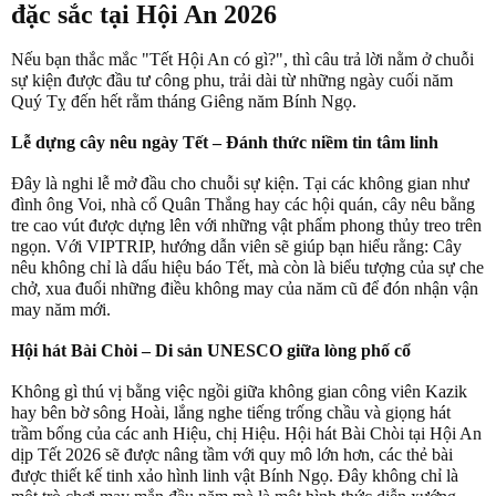
đặc sắc tại Hội An 2026
Nếu bạn thắc mắc "Tết Hội An có gì?", thì câu trả lời nằm ở chuỗi
sự kiện được đầu tư công phu, trải dài từ những ngày cuối năm
Quý Tỵ đến hết rằm tháng Giêng năm Bính Ngọ.
Lễ dựng cây nêu ngày Tết – Đánh thức niềm tin tâm linh
Đây là nghi lễ mở đầu cho chuỗi sự kiện. Tại các không gian như
đình ông Voi, nhà cổ Quân Thắng hay các hội quán, cây nêu bằng
tre cao vút được dựng lên với những vật phẩm phong thủy treo trên
ngọn. Với VIPTRIP, hướng dẫn viên sẽ giúp bạn hiểu rằng: Cây
nêu không chỉ là dấu hiệu báo Tết, mà còn là biểu tượng của sự che
chở, xua đuổi những điều không may của năm cũ để đón nhận vận
may năm mới.
Hội hát Bài Chòi – Di sản UNESCO giữa lòng phố cổ
Không gì thú vị bằng việc ngồi giữa không gian công viên Kazik
hay bên bờ sông Hoài, lắng nghe tiếng trống chầu và giọng hát
trầm bổng của các anh Hiệu, chị Hiệu. Hội hát Bài Chòi tại Hội An
dịp Tết 2026 sẽ được nâng tầm với quy mô lớn hơn, các thẻ bài
được thiết kế tinh xảo hình linh vật Bính Ngọ. Đây không chỉ là