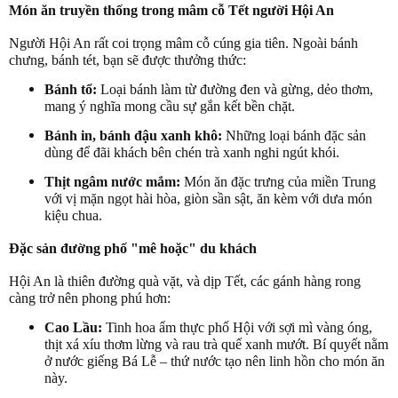
Món ăn truyền thống trong mâm cỗ Tết người Hội An
Người Hội An rất coi trọng mâm cỗ cúng gia tiên. Ngoài bánh
chưng, bánh tét, bạn sẽ được thưởng thức:
Bánh tổ:
Loại bánh làm từ đường đen và gừng, dẻo thơm,
mang ý nghĩa mong cầu sự gắn kết bền chặt.
Bánh in, bánh đậu xanh khô:
Những loại bánh đặc sản
dùng để đãi khách bên chén trà xanh nghi ngút khói.
Thịt ngâm nước mắm:
Món ăn đặc trưng của miền Trung
với vị mặn ngọt hài hòa, giòn sần sật, ăn kèm với dưa món
kiệu chua.
Đặc sản đường phố "mê hoặc" du khách
Hội An là thiên đường quà vặt, và dịp Tết, các gánh hàng rong
càng trở nên phong phú hơn:
Cao Lầu:
Tinh hoa ẩm thực phố Hội với sợi mì vàng óng,
thịt xá xíu thơm lừng và rau trà quế xanh mướt. Bí quyết nằm
ở nước giếng Bá Lễ – thứ nước tạo nên linh hồn cho món ăn
này.