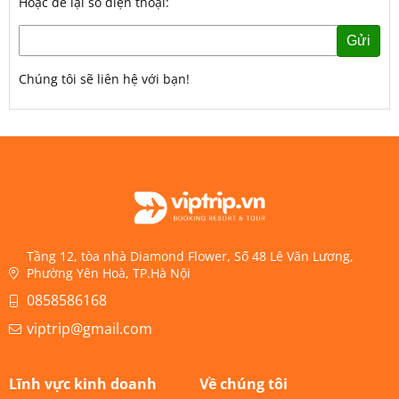
Hoặc để lại số điện thoại:
Gửi
Chúng tôi sẽ liên hệ với bạn!
Tầng 12, tòa nhà Diamond Flower, Số 48 Lê Văn Lương,
Phường Yên Hoà, TP.Hà Nội
0858586168
viptrip@gmail.com
Lĩnh vực kinh doanh
Về chúng tôi