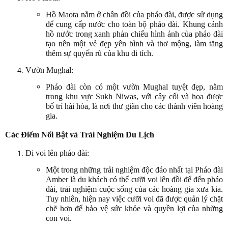
Hồ Maota nằm ở chân đồi của pháo đài, được sử dụng
để cung cấp nước cho toàn bộ pháo đài. Khung cảnh
hồ nước trong xanh phản chiếu hình ảnh của pháo đài
tạo nên một vẻ đẹp yên bình và thơ mộng, làm tăng
thêm sự quyến rũ của khu di tích.
Vườn Mughal:
Pháo đài còn có một vườn Mughal tuyệt đẹp, nằm
trong khu vực Sukh Niwas, với cây cối và hoa được
bố trí hài hòa, là nơi thư giãn cho các thành viên hoàng
gia.
Các Điểm Nổi Bật và Trải Nghiệm Du Lịch
Đi voi lên pháo đài:
Một trong những trải nghiệm độc đáo nhất tại Pháo đài
Amber là du khách có thể cưỡi voi lên đồi để đến pháo
đài, trải nghiệm cuộc sống của các hoàng gia xưa kia.
Tuy nhiên, hiện nay việc cưỡi voi đã được quản lý chặt
chẽ hơn để bảo vệ sức khỏe và quyền lợi của những
con voi.