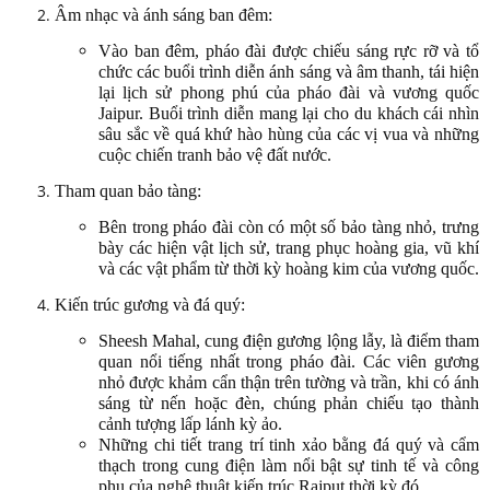
Âm nhạc và ánh sáng ban đêm:
Vào ban đêm, pháo đài được chiếu sáng rực rỡ và tổ
chức các buổi trình diễn ánh sáng và âm thanh, tái hiện
lại lịch sử phong phú của pháo đài và vương quốc
Jaipur. Buổi trình diễn mang lại cho du khách cái nhìn
sâu sắc về quá khứ hào hùng của các vị vua và những
cuộc chiến tranh bảo vệ đất nước.
Tham quan bảo tàng:
Bên trong pháo đài còn có một số bảo tàng nhỏ, trưng
bày các hiện vật lịch sử, trang phục hoàng gia, vũ khí
và các vật phẩm từ thời kỳ hoàng kim của vương quốc.
Kiến trúc gương và đá quý:
Sheesh Mahal, cung điện gương lộng lẫy, là điểm tham
quan nổi tiếng nhất trong pháo đài. Các viên gương
nhỏ được khảm cẩn thận trên tường và trần, khi có ánh
sáng từ nến hoặc đèn, chúng phản chiếu tạo thành
cảnh tượng lấp lánh kỳ ảo.
Những chi tiết trang trí tinh xảo bằng đá quý và cẩm
thạch trong cung điện làm nổi bật sự tinh tế và công
phu của nghệ thuật kiến trúc Rajput thời kỳ đó.