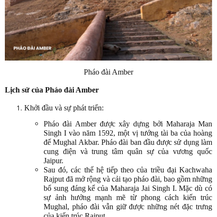
Pháo đài Amber
Lịch sử của Pháo đài Amber
Khởi đầu và sự phát triển:
Pháo đài Amber được xây dựng bởi Maharaja Man
Singh I vào năm 1592, một vị tướng tài ba của hoàng
đế Mughal Akbar. Pháo đài ban đầu được sử dụng làm
cung điện và trung tâm quân sự của vương quốc
Jaipur.
Sau đó, các thế hệ tiếp theo của triều đại Kachwaha
Rajput đã mở rộng và cải tạo pháo đài, bao gồm những
bổ sung đáng kể của Maharaja Jai Singh I. Mặc dù có
sự ảnh hưởng mạnh mẽ từ phong cách kiến trúc
Mughal, pháo đài vẫn giữ được những nét đặc trưng
của kiến trúc Rajput.