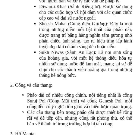
với người dân và xử lý các vấn đề pháp lý.
Diwan-i-Khas (Sảnh Riêng tư): Được sử dụng
cho các cuộc họp và hội đàm với các quan chức
cấp cao và đại sứ nước ngoài.
Sheesh Mahal (Cung điện Gương): Đây là một
trong những điểm nổi bật nhất của pháo đài,
được trang trí bằng hàng nghìn tấm gương nhỏ
phản chiếu ánh sáng, tạo ra hiệu ứng lấp lánh
tuyệt đẹp khi có ánh sáng đèn hoặc nến.
Sukh Niwas (Sảnh An Lạc): Là nơi sinh sống
của hoàng gia, với một hệ thống điều hòa tự
nhiên sử dụng nước để làm mát, mang lại sự dễ
chịu cho các thành viên hoàng gia trong những
tháng hè nóng bức.
Cổng và cầu thang:
Pháo đài có nhiều cổng chính, nổi tiếng nhất là cổng
Suraj Pol (Cổng Mặt trời) và cổng Ganesh Pol, mỗi
cổng đều có ý nghĩa tôn giáo và chiến lược quan trọng.
Các cầu thang bên trong pháo đài được thiết kế rộng
rãi và dễ tiếp cận, nhưng cũng rất phòng thủ, có thể
bảo vệ thành trì trong trường hợp bị tấn công.
Hồ Maota: