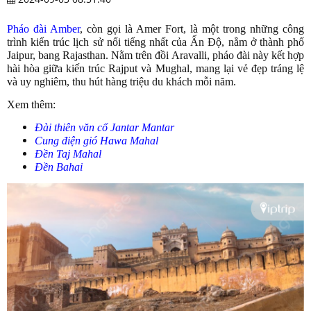
Pháo đài Amber
, còn gọi là Amer Fort, là một trong những công
trình kiến trúc lịch sử nổi tiếng nhất của Ấn Độ, nằm ở thành phố
Jaipur, bang Rajasthan. Nằm trên đồi Aravalli, pháo đài này kết hợp
hài hòa giữa kiến trúc Rajput và Mughal, mang lại vẻ đẹp tráng lệ
và uy nghiêm, thu hút hàng triệu du khách mỗi năm.
Xem thêm:
Đài thiên văn cổ Jantar Mantar
Cung điện gió Hawa Mahal
Đền Taj Mahal
Đền Bahai