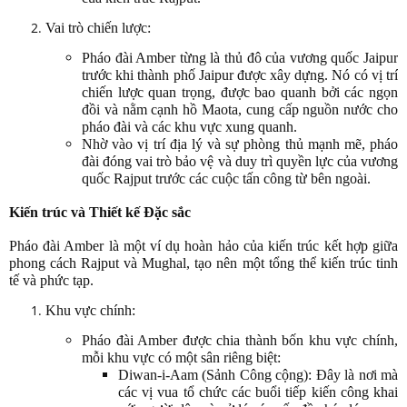
Vai trò chiến lược:
Pháo đài Amber từng là thủ đô của vương quốc Jaipur
trước khi thành phố Jaipur được xây dựng. Nó có vị trí
chiến lược quan trọng, được bao quanh bởi các ngọn
đồi và nằm cạnh hồ Maota, cung cấp nguồn nước cho
pháo đài và các khu vực xung quanh.
Nhờ vào vị trí địa lý và sự phòng thủ mạnh mẽ, pháo
đài đóng vai trò bảo vệ và duy trì quyền lực của vương
quốc Rajput trước các cuộc tấn công từ bên ngoài.
Kiến trúc và Thiết kế Đặc sắc
Pháo đài Amber là một ví dụ hoàn hảo của kiến trúc kết hợp giữa
phong cách Rajput và Mughal, tạo nên một tổng thể kiến trúc tinh
tế và phức tạp.
Khu vực chính:
Pháo đài Amber được chia thành bốn khu vực chính,
mỗi khu vực có một sân riêng biệt:
Diwan-i-Aam (Sảnh Công cộng): Đây là nơi mà
các vị vua tổ chức các buổi tiếp kiến công khai