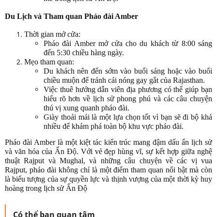
Du Lịch và Tham quan Pháo đài Amber
Thời gian mở cửa:
Pháo đài Amber mở cửa cho du khách từ 8:00 sáng
đến 5:30 chiều hàng ngày.
Mẹo tham quan:
Du khách nên đến sớm vào buổi sáng hoặc vào buổi
chiều muộn để tránh cái nóng gay gắt của Rajasthan.
Việc thuê hướng dẫn viên địa phương có thể giúp bạn
hiểu rõ hơn về lịch sử phong phú và các câu chuyện
thú vị xung quanh pháo đài.
Giày thoải mái là một lựa chọn tốt vì bạn sẽ đi bộ khá
nhiều để khám phá toàn bộ khu vực pháo đài.
Pháo đài Amber là một kiệt tác kiến trúc mang đậm dấu ấn lịch sử
và văn hóa của Ấn Độ. Với vẻ đẹp hùng vĩ, sự kết hợp giữa nghệ
thuật Rajput và Mughal, và những câu chuyện về các vị vua
Rajput, pháo đài không chỉ là một điểm tham quan nổi bật mà còn
là biểu tượng của sự quyền lực và thịnh vượng của một thời kỳ huy
hoàng trong lịch sử Ấn Độ
Có thể bạn quan tâm