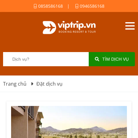
0858586168
|
0946586168
TÌM DỊCH VỤ
Trang chủ
Đặt dịch vụ