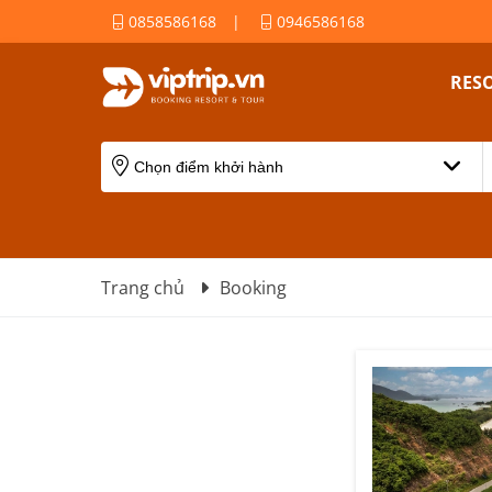
0858586168
|
0946586168
RES
Trang chủ
Booking