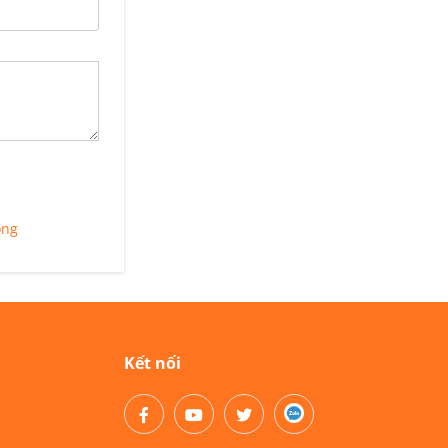
óng
Kết nối