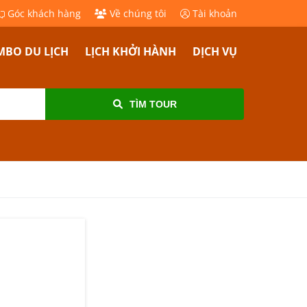
Góc khách hàng
Về chúng tôi
Tài khoản
BO DU LỊCH
LỊCH KHỞI HÀNH
DỊCH VỤ
TÌM TOUR