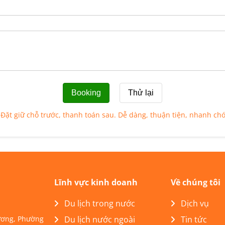
Đặt giữ chỗ trước, thanh toán sau. Dễ dàng, thuận tiện, nhanh ch
Lĩnh vực kinh doanh
Về chúng tôi
Du lịch trong nước
Dịch vụ
Lương, Phường
Du lịch nước ngoài
Tin tức