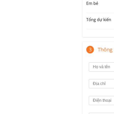
Em bé
Tổng dự kiến
3
Thông t