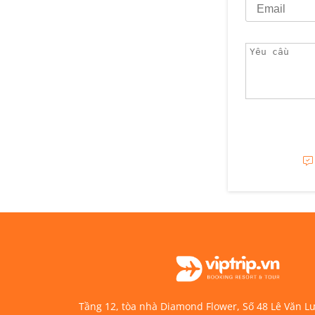
Tầng 12, tòa nhà Diamond Flower, Số 48 Lê Văn 